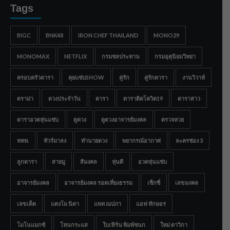
Tags
BIGC
BNK48
IRON CHEF THAILAND
MONO29
MONOMAX
NETFLIX
กรมชลประทาน
กรมอุตุนิยมวิทยา
ครอบครัวดารา
คุยแซ่บSHOW
คู่รัก
คู่รักดารา
งานวิวาห์
ดราม่า
ดวงประจำวัน
ดารา
ดาราติดโควิด19
ดาราสาว
ดาราอวดหุ่นแซ่บ
ดูดวง
ดูดวงอาจารย์มงคล
ตรวจหวย
ททท.
ทัวร์มาลง
ทำนายดวง
พยากรณ์อากาศ
ละครช่อง 3
ลูกดารา
สายมู
สีมงคล
หุ่นดี
อวดหุ่นแซ่บ
อาจารย์มงคล
อาจารย์มงคล รอดเที่ยงธรรม
เซ็กซี่
เลขมงคล
เลขเด็ด
แตงโม นิดา
แพท ณปภา
แอฟ ทักษอร
โมโนแมกซ์
โหนกระแส
ใบเฟิร์น พิมพ์ชนก
ใหม่ ดาวิกา