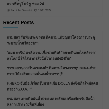
แรกที่ทรูโฟร์ยู ช่อง 24
Parnicha Sasookjit
19/11/2024
Recent Posts
กรมชลฯ รับฟังประชาชน ติดตามแก้ปัญหาโครงการประตู
ระบายน้ำศรีสองรักฯ
‘แมน การิน’ แชร์ความเชื่อชวนคิด! “อยากกินอะไรหลังจาก
ลาโลกนี้ ให้ใส่บาตรสิ่งนั้นไว้ตอนยังมีชีวิต”
ราชเลขานุการในพระองค์ฯ ติดตามโครงการหุบกะพง–ห้วย
ทรายใต้ เสริมความมั่นคงน้ำเพชรบุรี
F.HERO จับมือเกิร์ลกรุ๊ปมาเลเซีย DOLLA ส่งซิงเกิลใหม่สุดส
ตรอง “G.O.A.T”
กรมชลฯ เกาะติดฝนทั่วประเทศ เตรียมเครื่องจักรรับมือน้ำ
หลาก เฝ้าระวังพื้นที่เสี่ยง