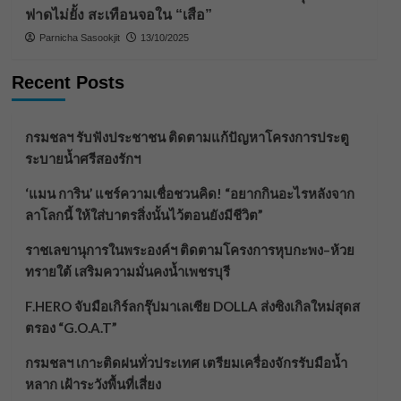
ฟาดไม่ยั้ง สะเทือนจอใน “เสือ”
Parnicha Sasookjit
13/10/2025
Recent Posts
กรมชลฯ รับฟังประชาชน ติดตามแก้ปัญหาโครงการประตู
ระบายน้ำศรีสองรักฯ
‘แมน การิน’ แชร์ความเชื่อชวนคิด! “อยากกินอะไรหลังจาก
ลาโลกนี้ ให้ใส่บาตรสิ่งนั้นไว้ตอนยังมีชีวิต”
ราชเลขานุการในพระองค์ฯ ติดตามโครงการหุบกะพง–ห้วย
ทรายใต้ เสริมความมั่นคงน้ำเพชรบุรี
F.HERO จับมือเกิร์ลกรุ๊ปมาเลเซีย DOLLA ส่งซิงเกิลใหม่สุดส
ตรอง “G.O.A.T”
กรมชลฯ เกาะติดฝนทั่วประเทศ เตรียมเครื่องจักรรับมือน้ำ
หลาก เฝ้าระวังพื้นที่เสี่ยง