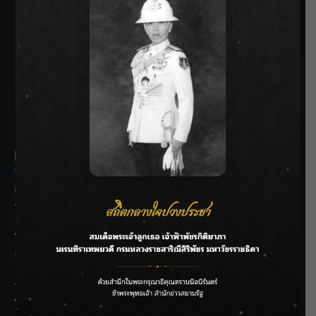
SIAMRATH VARIETY
THE BEST ENTERTAINMENT
Recent Posts
กรมชลฯ รับฟังประชาชน ติดตามแก้ปัญหาโครงการประตู
ระบายน้ำศรีสองรักฯ
‘แมน การิน’ แชร์ความเชื่อชวนคิด! “อยากกินอะไรหลังจาก
ลาโลกนี้ ให้ใส่บาตรสิ่งนั้นไว้ตอนยังมีชีวิต”
ราชเลขานุการในพระองค์ฯ ติดตามโครงการหุบกะพง–ห้วย
ทรายใต้ เสริมความมั่นคงน้ำเพชรบุรี