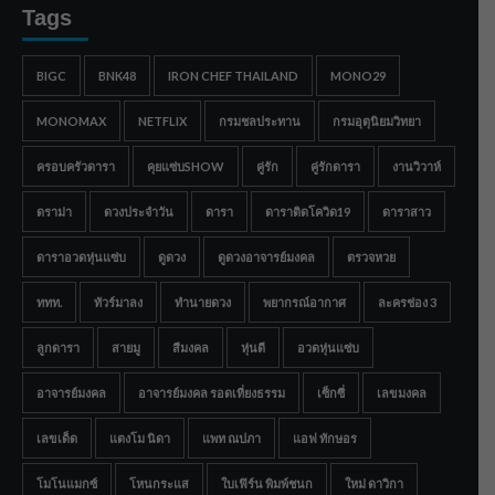
Tags
BIGC
BNK48
IRON CHEF THAILAND
MONO29
MONOMAX
NETFLIX
กรมชลประทาน
กรมอุตุนิยมวิทยา
ครอบครัวดารา
คุยแซ่บSHOW
คู่รัก
คู่รักดารา
งานวิวาห์
ดราม่า
ดวงประจำวัน
ดารา
ดาราติดโควิด19
ดาราสาว
ดาราอวดหุ่นแซ่บ
ดูดวง
ดูดวงอาจารย์มงคล
ตรวจหวย
ททท.
ทัวร์มาลง
ทำนายดวง
พยากรณ์อากาศ
ละครช่อง 3
ลูกดารา
สายมู
สีมงคล
หุ่นดี
อวดหุ่นแซ่บ
อาจารย์มงคล
อาจารย์มงคล รอดเที่ยงธรรม
เซ็กซี่
เลขมงคล
เลขเด็ด
แตงโม นิดา
แพท ณปภา
แอฟ ทักษอร
โมโนแมกซ์
โหนกระแส
ใบเฟิร์น พิมพ์ชนก
ใหม่ ดาวิกา