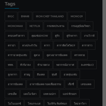
Tags
BIGC
BNK48
IRON CHEF THAILAND
MONO29
MONOMAX
NETFLIX
กรมชลประทาน
กรมอุตุนิยมวิทยา
ครอบครัวดารา
คุยแซ่บSHOW
คู่รัก
คู่รักดารา
งานวิวาห์
ดราม่า
ดวงประจำวัน
ดารา
ดาราติดโควิด19
ดาราสาว
ดาราอวดหุ่นแซ่บ
ดูดวง
ดูดวงอาจารย์มงคล
ตรวจหวย
ททท.
ทัวร์มาลง
ทำนายดวง
พยากรณ์อากาศ
ละครช่อง 3
ลูกดารา
สายมู
สีมงคล
หุ่นดี
อวดหุ่นแซ่บ
อาจารย์มงคล
อาจารย์มงคล รอดเที่ยงธรรม
เซ็กซี่
เลขมงคล
เลขเด็ด
แตงโม นิดา
แพท ณปภา
แอฟ ทักษอร
โมโนแมกซ์
โหนกระแส
ใบเฟิร์น พิมพ์ชนก
ใหม่ ดาวิกา