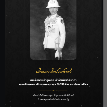
SIAMRATH VARIETY
THE BEST ENTERTAINMENT
Recent Posts
ชลประทานเชียงใหม่เร่งพร่องน้ำแม่น้ำปิง รับมวลน้ำเหนือ ย้ำ
ยังไม่ล้นตลิ่ง
ฟาดลุคใหม่! “แบม พิชญานิน” แดนซ์สับทุกจังหวะ ชวนแฟนๆ
แกะท่า #นอกจอนอกใจ
กรมชลฯ รับฟังประชาชน ติดตามแก้ปัญหาโครงการประตู
ระบายน้ำศรีสองรักฯ