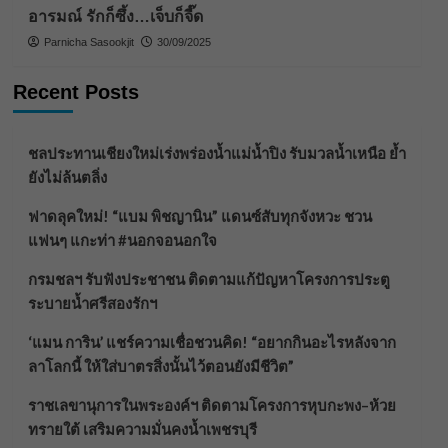
อารมณ์ รักก็ซึ้ง…เจ็บก็จี๊ด
Parnicha Sasookjit
30/09/2025
Recent Posts
ชลประทานเชียงใหม่เร่งพร่องน้ำแม่น้ำปิง รับมวลน้ำเหนือ ย้ำ
ยังไม่ล้นตลิ่ง
ฟาดลุคใหม่! “แบม พิชญานิน” แดนซ์สับทุกจังหวะ ชวน
แฟนๆ แกะท่า #นอกจอนอกใจ
กรมชลฯ รับฟังประชาชน ติดตามแก้ปัญหาโครงการประตู
ระบายน้ำศรีสองรักฯ
‘แมน การิน’ แชร์ความเชื่อชวนคิด! “อยากกินอะไรหลังจาก
ลาโลกนี้ ให้ใส่บาตรสิ่งนั้นไว้ตอนยังมีชีวิต”
ราชเลขานุการในพระองค์ฯ ติดตามโครงการหุบกะพง–ห้วย
ทรายใต้ เสริมความมั่นคงน้ำเพชรบุรี