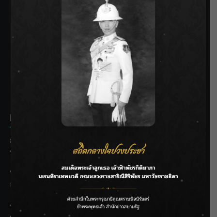
SIAMRATH VARIETY
THE BEST ENTERTAINMENT
Recent Posts
กรมชลฯ รับฟังประชาชน ติดตามแก้ปัญหาโครงการประตู
ระบายน้ำศรีสองรักฯ
‘แมน การิน’ แชร์ความเชื่อชวนคิด! “อยากกินอะไรหลังจาก
ลาโลกนี้ ให้ใส่บาตรสิ่งนั้นไว้ตอนยังมีชีวิต”
ราชเลขานุการในพระองค์ฯ ติดตามโครงการหุบกะพง–ห้วย