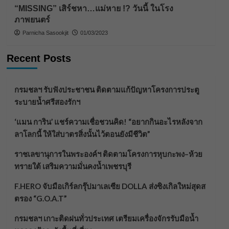
“MISSING” เสิร์ชหา…แม่หาย !? วันนี้ ในโรง
ภาพยนตร์
Parnicha Sasookjit
01/03/2023
Recent Posts
กรมชลฯ รับฟังประชาชน ติดตามแก้ปัญหาโครงการประตู
ระบายน้ำศรีสองรักฯ
‘แมน การิน’ แชร์ความเชื่อชวนคิด! “อยากกินอะไรหลังจาก
ลาโลกนี้ ให้ใส่บาตรสิ่งนั้นไว้ตอนยังมีชีวิต”
ราชเลขานุการในพระองค์ฯ ติดตามโครงการหุบกะพง–ห้วย
ทรายใต้ เสริมความมั่นคงน้ำเพชรบุรี
F.HERO จับมือเกิร์ลกรุ๊ปมาเลเซีย DOLLA ส่งซิงเกิลใหม่สุดส
ตรอง “G.O.A.T”
กรมชลฯ เกาะติดฝนทั่วประเทศ เตรียมเครื่องจักรรับมือน้ำ