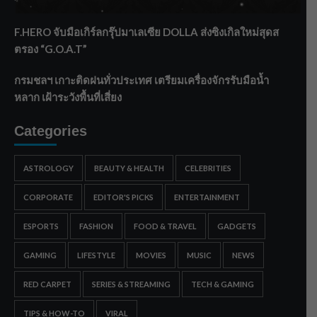
ทรายใต้ เสริมความมั่นคงน้ำเพชรบุรี
F.HERO จับมือเกิร์ลกรุ๊ปมาเลเซีย DOLLA ส่งซิงเกิลใหม่สุดส
ตรอง “G.O.A.T”
กรมชลฯ เกาะติดฝนทั่วประเทศ เตรียมเครื่องจักรรับมือน้ำ
หลาก เฝ้าระวังพื้นที่เสี่ยง
Categories
ASTROLOGY
BEAUTY & HEALTH
CELEBRITIES
CORPORATE
EDITOR'S PICKS
ENTERTAINMENT
ESPORTS
FASHION
FOOD & TRAVEL
GADGETS
GAMING
LIFESTYLE
MOVIES
MUSIC
NEWS
RED CARPET
SERIES & STREAMING
TECH & GAMING
TIPS & HOW-TO
VIRAL