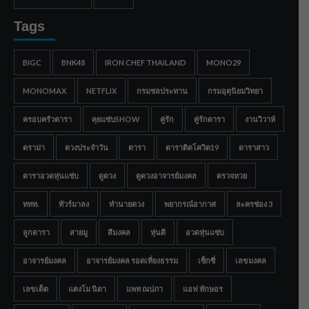
Tags
BIGC
BNK48
IRON CHEF THAILAND
MONO29
MONOMAX
NETFLIX
กรมชลประทาน
กรมอุตุนิยมวิทยา
ครอบครัวดารา
คุยแซ่บSHOW
คู่รัก
คู่รักดารา
งานวิวาห์
ดราม่า
ดวงประจำวัน
ดารา
ดาราติดโควิด19
ดาราสาว
ดาราอวดหุ่นแซ่บ
ดูดวง
ดูดวงอาจารย์มงคล
ตรวจหวย
ททท.
ทัวร์มาลง
ทำนายดวง
พยากรณ์อากาศ
ละครช่อง 3
ลูกดารา
สายมู
สีมงคล
หุ่นดี
อวดหุ่นแซ่บ
อาจารย์มงคล
อาจารย์มงคล รอดเที่ยงธรรม
เซ็กซี่
เลขมงคล
เลขเด็ด
แตงโม นิดา
แพท ณปภา
แอฟ ทักษอร