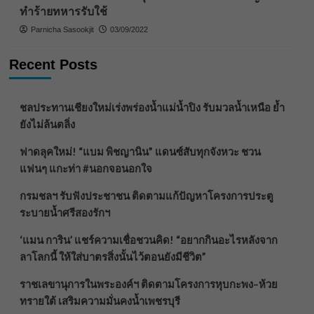
ทำร้ายทหารรับใช้
Parnicha Sasookjit
03/09/2022
Recent Posts
ชลประทานเชียงใหม่เร่งพร่องน้ำแม่น้ำปิง รับมวลน้ำเหนือ ย้ำ
ยังไม่ล้นตลิ่ง
ฟาดลุคใหม่! “แบม พิชญานิน” แดนซ์สับทุกจังหวะ ชวน
แฟนๆ แกะท่า #นอกจอนอกใจ
กรมชลฯ รับฟังประชาชน ติดตามแก้ปัญหาโครงการประตู
ระบายน้ำศรีสองรักฯ
‘แมน การิน’ แชร์ความเชื่อชวนคิด! “อยากกินอะไรหลังจาก
ลาโลกนี้ ให้ใส่บาตรสิ่งนั้นไว้ตอนยังมีชีวิต”
ราชเลขานุการในพระองค์ฯ ติดตามโครงการหุบกะพง–ห้วย
ทรายใต้ เสริมความมั่นคงน้ำเพชรบุรี