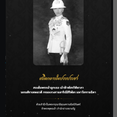
SIAMRATH VARIETY
THE BEST ENTERTAINMENT
Recent Posts
ชลประทานเชียงใหม่เร่งพร่องน้ำแม่น้ำปิง รับมวลน้ำเหนือ ย้ำ
ยังไม่ล้นตลิ่ง
ฟาดลุคใหม่! “แบม พิชญานิน” แดนซ์สับทุกจังหวะ ชวนแฟนๆ
แกะท่า #นอกจอนอกใจ
กรมชลฯ รับฟังประชาชน ติดตามแก้ปัญหาโครงการประตู
ระบายน้ำศรีสองรักฯ