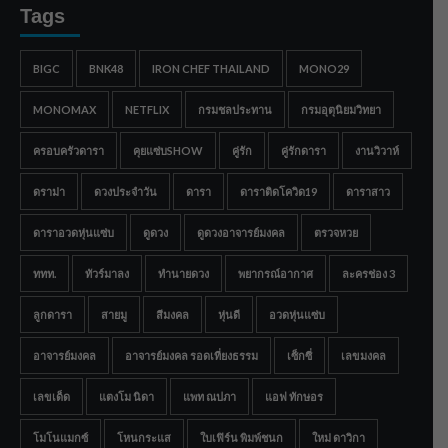
Tags
BIGC
BNK48
IRON CHEF THAILAND
MONO29
MONOMAX
NETFLIX
กรมชลประทาน
กรมอุตุนิยมวิทยา
ครอบครัวดารา
คุยแซ่บSHOW
คู่รัก
คู่รักดารา
งานวิวาห์
ดราม่า
ดวงประจำวัน
ดารา
ดาราติดโควิด19
ดาราสาว
ดาราอวดหุ่นแซ่บ
ดูดวง
ดูดวงอาจารย์มงคล
ตรวจหวย
ททท.
ทัวร์มาลง
ทำนายดวง
พยากรณ์อากาศ
ละครช่อง 3
ลูกดารา
สายมู
สีมงคล
หุ่นดี
อวดหุ่นแซ่บ
อาจารย์มงคล
อาจารย์มงคล รอดเที่ยงธรรม
เซ็กซี่
เลขมงคล
เลขเด็ด
แตงโม นิดา
แพท ณปภา
แอฟ ทักษอร
โมโนแมกซ์
โหนกระแส
ใบเฟิร์น พิมพ์ชนก
ใหม่ ดาวิกา