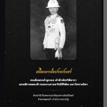
SIAMRATH VARIETY
THE BEST ENTERTAINMENT
Recent Posts
กรมชลฯ รับฟังประชาชน ติดตามแก้ปัญหาโครงการประตู
ระบายน้ำศรีสองรักฯ
‘แมน การิน’ แชร์ความเชื่อชวนคิด! “อยากกินอะไรหลังจาก
ลาโลกนี้ ให้ใส่บาตรสิ่งนั้นไว้ตอนยังมีชีวิต”
ราชเลขานุการในพระองค์ฯ ติดตามโครงการหุบกะพง–ห้วย
ทรายใต้ เสริมความมั่นคงน้ำเพชรบุรี