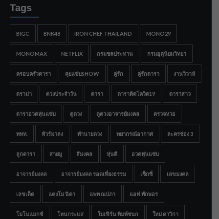
Tags
BIGC
BNK48
IRON CHEF THAILAND
MONO29
MONOMAX
NETFLIX
กรมชลประทาน
กรมอุตุนิยมวิทยา
ครอบครัวดารา
คุยแซ่บSHOW
คู่รัก
คู่รักดารา
งานวิวาห์
ดราม่า
ดวงประจำวัน
ดารา
ดาราติดโควิด19
ดาราสาว
ดาราอวดหุ่นแซ่บ
ดูดวง
ดูดวงอาจารย์มงคล
ตรวจหวย
ททท.
ทัวร์มาลง
ทำนายดวง
พยากรณ์อากาศ
ละครช่อง 3
ลูกดารา
สายมู
สีมงคล
หุ่นดี
อวดหุ่นแซ่บ
อาจารย์มงคล
อาจารย์มงคล รอดเที่ยงธรรม
เซ็กซี่
เลขมงคล
เลขเด็ด
แตงโม นิดา
แพท ณปภา
แอฟ ทักษอร
โมโนแมกซ์
โหนกระแส
ใบเฟิร์น พิมพ์ชนก
ใหม่ ดาวิกา