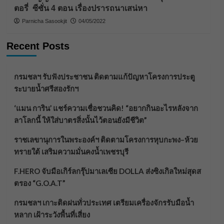
ตอรี่ ซีซั่น 4 ตอน เรื่องปรารถนาเสน่หา
Parnicha Sasookjit
04/05/2022
Recent Posts
กรมชลฯ รับฟังประชาชน ติดตามแก้ปัญหาโครงการประตู
ระบายน้ำศรีสองรักฯ
‘แมน การิน’ แชร์ความเชื่อชวนคิด! “อยากกินอะไรหลังจาก
ลาโลกนี้ ให้ใส่บาตรสิ่งนั้นไว้ตอนยังมีชีวิต”
ราชเลขานุการในพระองค์ฯ ติดตามโครงการหุบกะพง–ห้วย
ทรายใต้ เสริมความมั่นคงน้ำเพชรบุรี
F.HERO จับมือเกิร์ลกรุ๊ปมาเลเซีย DOLLA ส่งซิงเกิลใหม่สุดส
ตรอง “G.O.A.T”
กรมชลฯ เกาะติดฝนทั่วประเทศ เตรียมเครื่องจักรรับมือน้ำ
หลาก เฝ้าระวังพื้นที่เสี่ยง