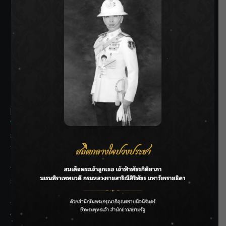
SIAMRATH VARIETY
THE BEST ENTERTAINMENT
Recent Posts
กรมชลฯ รับฟังประชาชน ติดตามแก้ปัญหาโครงการประตู
ระบายน้ำศรีสองรักฯ
‘แมน การิน’ แชร์ความเชื่อชวนคิด! “อยากกินอะไรหลังจาก
ลาโลกนี้ ให้ใส่บาตรสิ่งนั้นไว้ตอนยังมีชีวิต”
ราชเลขานุการในพระองค์ฯ ติดตามโครงการหุบกะพง–ห้วย
ทรายใต้ เสริมความมั่นคงน้ำเพชรบุรี