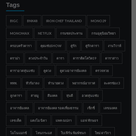
Tags
BIGC
BNK48
IRON CHEF THAILAND
MONO29
MONOMAX
NETFLIX
กรมชลประทาน
กรมอุตุนิยมวิทยา
ครอบครัวดารา
คุยแซ่บSHOW
คู่รัก
คู่รักดารา
งานวิวาห์
ดราม่า
ดวงประจำวัน
ดารา
ดาราติดโควิด19
ดาราสาว
ดาราอวดหุ่นแซ่บ
ดูดวง
ดูดวงอาจารย์มงคล
ตรวจหวย
ททท.
ทัวร์มาลง
ทำนายดวง
พยากรณ์อากาศ
ละครช่อง 3
ลูกดารา
สายมู
สีมงคล
หุ่นดี
อวดหุ่นแซ่บ
อาจารย์มงคล
อาจารย์มงคล รอดเที่ยงธรรม
เซ็กซี่
เลขมงคล
เลขเด็ด
แตงโม นิดา
แพท ณปภา
แอฟ ทักษอร
โมโนแมกซ์
โหนกระแส
ใบเฟิร์น พิมพ์ชนก
ใหม่ ดาวิกา