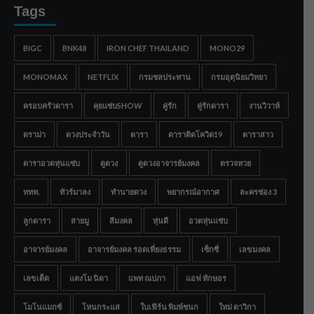
Tags
BIGC
BNK48
IRON CHEF THAILAND
MONO29
MONOMAX
NETFLIX
กรมชลประทาน
กรมอุตุนิยมวิทยา
ครอบครัวดารา
คุยแซ่บSHOW
คู่รัก
คู่รักดารา
งานวิวาห์
ดราม่า
ดวงประจำวัน
ดารา
ดาราติดโควิด19
ดาราสาว
ดาราอวดหุ่นแซ่บ
ดูดวง
ดูดวงอาจารย์มงคล
ตรวจหวย
ททท.
ทัวร์มาลง
ทำนายดวง
พยากรณ์อากาศ
ละครช่อง 3
ลูกดารา
สายมู
สีมงคล
หุ่นดี
อวดหุ่นแซ่บ
อาจารย์มงคล
อาจารย์มงคล รอดเที่ยงธรรม
เซ็กซี่
เลขมงคล
เลขเด็ด
แตงโม นิดา
แพท ณปภา
แอฟ ทักษอร
โมโนแมกซ์
โหนกระแส
ใบเฟิร์น พิมพ์ชนก
ใหม่ ดาวิกา