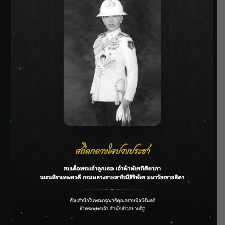
SIAMRATH VARIETY
THE BEST ENTERTAINMENT
Recent Posts
กรมชลฯ รับฟังประชาชน ติดตามแก้ปัญหาโครงการประตู
ระบายน้ำศรีสองรักฯ
‘แมน การิน’ แชร์ความเชื่อชวนคิด! “อยากกินอะไรหลังจาก
ลาโลกนี้ ให้ใส่บาตรสิ่งนั้นไว้ตอนยังมีชีวิต”
ราชเลขานุการในพระองค์ฯ ติดตามโครงการหุบกะพง–ห้วย
ทรายใต้ เสริมความมั่นคงน้ำเพชรบุรี