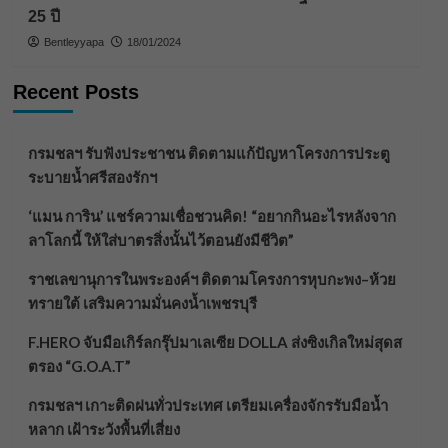
25 ปี
Bentleyyapa
18/01/2024
Recent Posts
กรมชลฯ รับฟังประชาชน ติดตามแก้ปัญหาโครงการประตู
ระบายน้ำศรีสองรักฯ
‘แมน การิน’ แชร์ความเชื่อชวนคิด! “อยากกินอะไรหลังจาก
ลาโลกนี้ ให้ใส่บาตรสิ่งนั้นไว้ตอนยังมีชีวิต”
ราชเลขานุการในพระองค์ฯ ติดตามโครงการหุบกะพง–ห้วย
ทรายใต้ เสริมความมั่นคงน้ำเพชรบุรี
F.HERO จับมือเกิร์ลกรุ๊ปมาเลเซีย DOLLA ส่งซิงเกิลใหม่สุดส
ตรอง “G.O.A.T”
กรมชลฯ เกาะติดฝนทั่วประเทศ เตรียมเครื่องจักรรับมือน้ำ
หลาก เฝ้าระวังพื้นที่เสี่ยง