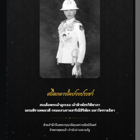
SIAMRATH VARIETY
THE BEST ENTERTAINMENT
Recent Posts
กรมชลฯ รับฟังประชาชน ติดตามแก้ปัญหาโครงการประตู
ระบายน้ำศรีสองรักฯ
‘แมน การิน’ แชร์ความเชื่อชวนคิด! “อยากกินอะไรหลังจาก
ลาโลกนี้ ให้ใส่บาตรสิ่งนั้นไว้ตอนยังมีชีวิต”
ราชเลขานุการในพระองค์ฯ ติดตามโครงการหุบกะพง–ห้วย
ทรายใต้ เสริมความมั่นคงน้ำเพชรบุรี