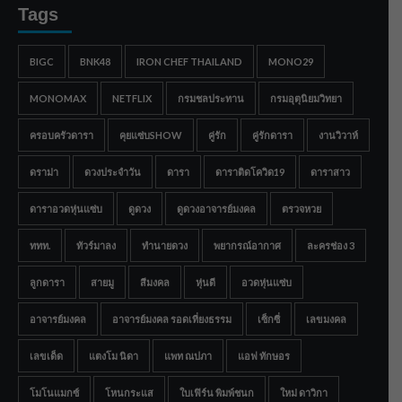
Tags
BIGC
BNK48
IRON CHEF THAILAND
MONO29
MONOMAX
NETFLIX
กรมชลประทาน
กรมอุตุนิยมวิทยา
ครอบครัวดารา
คุยแซ่บSHOW
คู่รัก
คู่รักดารา
งานวิวาห์
ดราม่า
ดวงประจำวัน
ดารา
ดาราติดโควิด19
ดาราสาว
ดาราอวดหุ่นแซ่บ
ดูดวง
ดูดวงอาจารย์มงคล
ตรวจหวย
ททท.
ทัวร์มาลง
ทำนายดวง
พยากรณ์อากาศ
ละครช่อง 3
ลูกดารา
สายมู
สีมงคล
หุ่นดี
อวดหุ่นแซ่บ
อาจารย์มงคล
อาจารย์มงคล รอดเที่ยงธรรม
เซ็กซี่
เลขมงคล
เลขเด็ด
แตงโม นิดา
แพท ณปภา
แอฟ ทักษอร
โมโนแมกซ์
โหนกระแส
ใบเฟิร์น พิมพ์ชนก
ใหม่ ดาวิกา