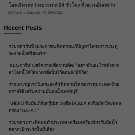
โอนเงินระหว่างประเทศ 24 ชั่วโมง ที่เซเว่นอีเลฟเว่น
Parnicha Sasookjit
12/07/2022
Recent Posts
กรมชลฯ รับฟังประชาชน ติดตามแก้ปัญหาโครงการประตู
ระบายน้ำศรีสองรักฯ
‘แมน การิน’ แชร์ความเชื่อชวนคิด! “อยากกินอะไรหลังจาก
ลาโลกนี้ ให้ใส่บาตรสิ่งนั้นไว้ตอนยังมีชีวิต”
ราชเลขานุการในพระองค์ฯ ติดตามโครงการหุบกะพง–ห้วย
ทรายใต้ เสริมความมั่นคงน้ำเพชรบุรี
F.HERO จับมือเกิร์ลกรุ๊ปมาเลเซีย DOLLA ส่งซิงเกิลใหม่สุดส
ตรอง “G.O.A.T”
กรมชลฯ เกาะติดฝนทั่วประเทศ เตรียมเครื่องจักรรับมือน้ำ
หลาก เฝ้าระวังพื้นที่เสี่ยง