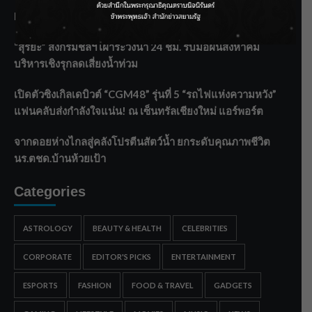
Malaysia พร้อมโชว์สุดประทับใจ
“สุริยะ” สั่งกรมชลฯ เฝ้าระวังน้ำ 24 ชม. รับมือฝนสิงหาคม
บริหารเชิงรุกลดเสี่ยงน้ำท่วม
เปิดตัวซิงเกิลเดบิวต์ “CGM48” รุ่นที่ 5 “รถไฟแห่งความหวัง”
แฟนคลับส่งกำลังใจแน่น! ณ เซ็นทรัลเชียงใหม่ แอร์พอร์ต
จากดอยห่างไกลสู่คลังโปรตีนสัตว์น้ำ ยกระดับคุณภาพชีวิต
นร.ตชด.บ้านห้วยเป้า
Categories
ASTROLOGY
BEAUTY & HEALTH
CELEBRITIES
CORPORATE
EDITOR'S PICKS
ENTERTAINMENT
ESPORTS
FASHION
FOOD & TRAVEL
GADGETS