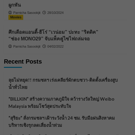
ผูกพัน
Parnicha Sasookjit
28/10/2024
Movies
ศึกเดือดแอนตี้-ฮีโร่ “เวน่อม” ปะทะ “ริดดิค”
“ช่อง MONO29” จับแพ็คคู่ไซไฟถล่มจอ
Parnicha Sasookjit
04/02/2022
Recent Posts
ลุยไม่หยุด!! กรมชลฯ เร่งเคลียร์ผักตบชวา-ติดตั้งเครื่องสูบ
น้ำทั่วไทย
“BILLKIN” สร้างความภาคภูมิใจ คว้ารางวัลใหญ่ Weibo
Malaysia พร้อมโชว์สุดประทับใจ
“สุริยะ” สั่งกรมชลฯ เฝ้าระวังน้ำ 24 ชม. รับมือฝนสิงหาคม
บริหารเชิงรุกลดเสี่ยงน้ำท่วม