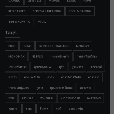
GAMING
LIFESTYLE
MOVIES
MUSIC
NEWS
RED CARPET
SERIES & STREAMING
TECH & GAMING
TIPS & HOW-TO
VIRAL
Tags
BIGC
BNK48
IRON CHEF THAILAND
MONO29
MONOMAX
NETFLIX
กรมชลประทาน
กรมอุตุนิยมวิทยา
ครอบครัวดารา
คุยแซ่บSHOW
คู่รัก
คู่รักดารา
งานวิวาห์
ดราม่า
ดวงประจำวัน
ดารา
ดาราติดโควิด19
ดาราสาว
ดาราอวดหุ่นแซ่บ
ดูดวง
ดูดวงอาจารย์มงคล
ตรวจหวย
ททท.
ทัวร์มาลง
ทำนายดวง
พยากรณ์อากาศ
ละครช่อง 3
ลูกดารา
สายมู
สีมงคล
หุ่นดี
อวดหุ่นแซ่บ