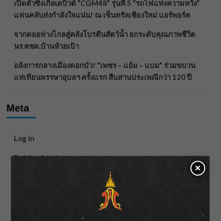
เปิดตัวซิงเกิลเดบิวต์ “CGM48” รุ่นที่ 5 “รถไฟแห่งความหวัง”
แฟนคลับส่งกำลังใจแน่น! ณ เซ็นทรัลเชียงใหม่ แอร์พอร์ต
จากดอยห่างไกลสู่คลังโปรตีนสัตว์น้ำ ยกระดับคุณภาพชีวิต
นร.ตชด.บ้านห้วยเป้า
อลังการกลางเมืองดอกบัว! “เพชร – แอ้ม – แบม” ร่วมขบวน
แห่เทียนพรรษาอุบลฯ ครั้งแรก สืบสานประเพณีกว่า 120 ปี
Meta
Log in
Entries feed
×
Comments feed
WordPress.org