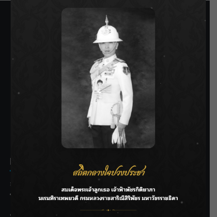
SIAMRATH VARIETY
THE BEST ENTERTAINMENT
Recent Posts
ลุยไม่หยุด!! กรมชลฯ เร่งเคลียร์ผักตบชวา-ติดตั้งเครื่องสูบน้ำ
ทั่วไทย
“BILLKIN” สร้างความภาคภูมิใจ คว้ารางวัลใหญ่ Weibo