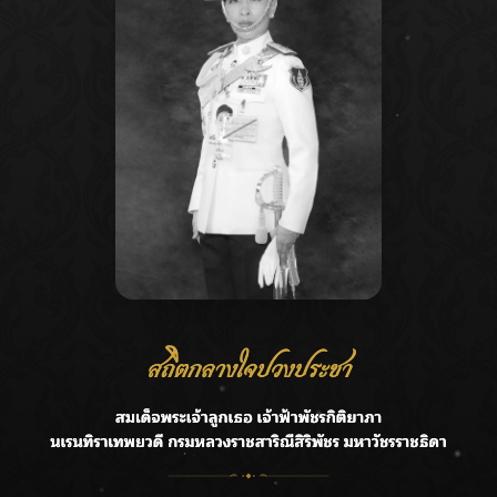
Recent Posts
Ca
กรมชลฯ รับฟังประชาชน ติดตามแก้ปัญหาโครงการประตู
A
ระบายน้ำศรีสองรักฯ
C
‘แมน การิน’ แชร์ความเชื่อชวนคิด! “อยากกินอะไรหลังจาก
E
ลาโลกนี้ ให้ใส่บาตรสิ่งนั้นไว้ตอนยังมีชีวิต”
G
ราชเลขานุการในพระองค์ฯ ติดตามโครงการหุบกะพง–ห้วย
ทรายใต้ เสริมความมั่นคงน้ำเพชรบุรี
R
F.HERO จับมือเกิร์ลกรุ๊ปมาเลเซีย DOLLA ส่งซิงเกิลใหม่สุดส
T
ตรอง “G.O.A.T”