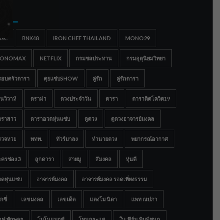
gs
IGC
BNK48
IRON CHEF THAILAND
MONO29
ONOMAX
NETFLIX
กรมชลประทาน
กรมอุตุนิยมวิทยา
รอบครัวดารา
คุยแซ่บSHOW
คู่รัก
คู่รักดารา
นวิวาห์
ดราม่า
ดวงประจำวัน
ดารา
ดาราติดโควิด19
าราสาว
ดาราอวดหุ่นแซ่บ
ดูดวง
ดูดวงอาจารย์มงคล
รวจหวย
ททท.
ทัวร์มาลง
ทำนายดวง
พยากรณ์อากาศ
ครช่อง 3
ลูกดารา
สายมู
สีมงคล
หุ่นดี
ดหุ่นแซ่บ
อาจารย์มงคล
อาจารย์มงคล รอดเที่ยงธรรม
กซี่
เลขมงคล
เลขเด็ด
แตงโม นิดา
แพท ณปภา
อฟ ทักษอร
โมโนแมกซ์
โหนกระแส
ใบเฟิร์น พิมพ์ชนก