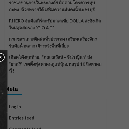
ราชเลขานุการในพระองค์ฯ ติดตามโครงการหุบ
กะพง–ห้วยทรายใต้ เสริมความมั่นคงน้ำเพชรบุรี
F.HERO จับมือเกิร์ลกรุ๊ปมาเลเซีย DOLLA ส่งซิงเกิล
ใหม่สุดสตรอง “G.O.A.T”
กรมชลฯ เกาะติดฝนทั่วประเทศ เตรียมเครื่องจักร
รับมือน้ำหลาก เฝ้าระวังพื้นที่เสี่ยง
×
เดือดโค้งสุดท้าย! “ภณ ณวัสน์ – จีน่า ญีนา” ส่ง
“ธาตรี” เรตติ้งพุ่ง พาคนดูแห่ลุ้นบทสรุป 10 สิงหาคม
นี้ !
Meta
Log in
Entries feed