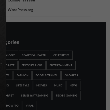
Comments feed
WordPress.org
tegories
STROLOGY
BEAUTY & HEALTH
CELEBRITIES
ORPORATE
EDITOR'S PICKS
ENTERTAINMENT
SPORTS
FASHION
FOOD & TRAVEL
GADGETS
AMING
LIFESTYLE
MOVIES
MUSIC
NEWS
ED CARPET
SERIES & STREAMING
TECH & GAMING
IPS & HOW-TO
VIRAL