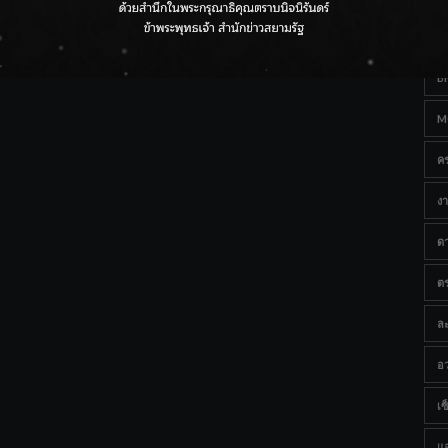
Ta
กรมชลฯ เกาะติดฝนทั่วประเทศ เตรียมเครื่องจักรรับมือน้ำ
หลาก เฝ้าระวังพื้นที่เสี่ยง
B
M
ค
งา
ด
ต
ละ
อว
เซ็
แ