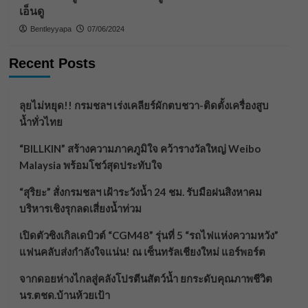
เอ็นดู
Bentleyyapa
07/06/2024
Recent Posts
ลุยไม่หยุด!! กรมชลฯ เร่งเคลียร์ผักตบชวา-ติดตั้งเครื่องสูบ
น้ำทั่วไทย
“BILLKIN” สร้างความภาคภูมิใจ คว้ารางวัลใหญ่ Weibo
Malaysia พร้อมโชว์สุดประทับใจ
“สุริยะ” สั่งกรมชลฯ เฝ้าระวังน้ำ 24 ชม. รับมือฝนสิงหาคม
บริหารเชิงรุกลดเสี่ยงน้ำท่วม
เปิดตัวซิงเกิลเดบิวต์ “CGM48” รุ่นที่ 5 “รถไฟแห่งความหวัง”
แฟนคลับส่งกำลังใจแน่น! ณ เซ็นทรัลเชียงใหม่ แอร์พอร์ต
จากดอยห่างไกลสู่คลังโปรตีนสัตว์น้ำ ยกระดับคุณภาพชีวิต
นร.ตชด.บ้านห้วยเป้า