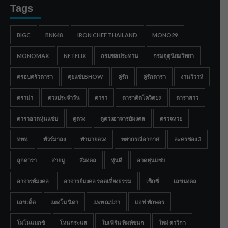
Tags
BIGC
BNK48
IRON CHEF THAILAND
MONO29
MONOMAX
NETFLIX
กรมชลประทาน
กรมอุตุนิยมวิทยา
ครอบครัวดารา
คุยแซ่บSHOW
คู่รัก
คู่รักดารา
งานวิวาห์
ดราม่า
ดวงประจำวัน
ดารา
ดาราติดโควิด19
ดาราสาว
ดาราอวดหุ่นแซ่บ
ดูดวง
ดูดวงอาจารย์มงคล
ตรวจหวย
ททท.
ทัวร์มาลง
ทำนายดวง
พยากรณ์อากาศ
ละครช่อง 3
ลูกดารา
สายมู
สีมงคล
หุ่นดี
อวดหุ่นแซ่บ
อาจารย์มงคล
อาจารย์มงคล รอดเที่ยงธรรม
เซ็กซี่
เลขมงคล
เลขเด็ด
แตงโม นิดา
แพท ณปภา
แอฟ ทักษอร
โมโนแมกซ์
โหนกระแส
ใบเฟิร์น พิมพ์ชนก
ใหม่ ดาวิกา