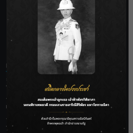
SIAMRATH VARIETY
THE BEST ENTERTAINMENT
Recent Posts
ลุยไม่หยุด!! กรมชลฯ เร่งเคลียร์ผักตบชวา-ติดตั้งเครื่องสูบน้ำ
ทั่วไทย
“BILLKIN” สร้างความภาคภูมิใจ คว้ารางวัลใหญ่ Weibo
Malaysia พร้อมโชว์สุดประทับใจ
“สุริยะ” สั่งกรมชลฯ เฝ้าระวังน้ำ 24 ชม. รับมือฝนสิงหาคม
บริหารเชิงรุกลดเสี่ยงน้ำท่วม