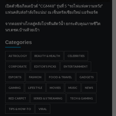
เปิดตัวซิงเกิลเดบิวต์ “CGM48” รุ่นที่ 5 “รถไฟแห่งความหวัง”
แฟนคลับส่งกำลังใจแน่น! ณ เซ็นทรัลเชียงใหม่ แอร์พอร์ต
จากดอยห่างไกลสู่คลังโปรตีนสัตว์น้ำ ยกระดับคุณภาพชีวิต
นร.ตชด.บ้านห้วยเป้า
Categories
ASTROLOGY
BEAUTY & HEALTH
CELEBRITIES
CORPORATE
EDITOR'S PICKS
ENTERTAINMENT
ESPORTS
FASHION
FOOD & TRAVEL
GADGETS
GAMING
LIFESTYLE
MOVIES
MUSIC
NEWS
RED CARPET
SERIES & STREAMING
TECH & GAMING
TIPS & HOW-TO
VIRAL