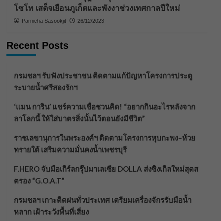
โซโท เสด็จเยือนภูเก็ตและพังงาช่วงเทศกาลปีใหม่
Parnicha Sasookjit
26/12/2023
Recent Posts
กรมชลฯ รับฟังประชาชน ติดตามแก้ปัญหาโครงการประตู
ระบายน้ำศรีสองรักฯ
‘แมน การิน’ แชร์ความเชื่อชวนคิด! “อยากกินอะไรหลังจาก
ลาโลกนี้ ให้ใส่บาตรสิ่งนั้นไว้ตอนยังมีชีวิต”
ราชเลขานุการในพระองค์ฯ ติดตามโครงการหุบกะพง–ห้วย
ทรายใต้ เสริมความมั่นคงน้ำเพชรบุรี
F.HERO จับมือเกิร์ลกรุ๊ปมาเลเซีย DOLLA ส่งซิงเกิลใหม่สุดส
ตรอง “G.O.A.T”
กรมชลฯ เกาะติดฝนทั่วประเทศ เตรียมเครื่องจักรรับมือน้ำ
หลาก เฝ้าระวังพื้นที่เสี่ยง