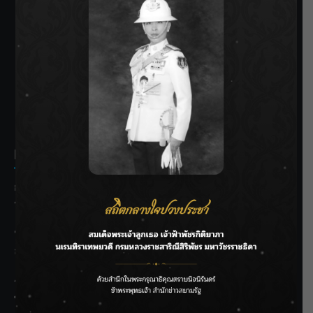
SIAMRATH VARIETY
THE BEST ENTERTAINMENT
Recent Posts
กรมชลฯ รับฟังประชาชน ติดตามแก้ปัญหาโครงการประตู
ระบายน้ำศรีสองรักฯ
‘แมน การิน’ แชร์ความเชื่อชวนคิด! “อยากกินอะไรหลังจาก
ลาโลกนี้ ให้ใส่บาตรสิ่งนั้นไว้ตอนยังมีชีวิต”
ราชเลขานุการในพระองค์ฯ ติดตามโครงการหุบกะพง–ห้วย
ทรายใต้ เสริมความมั่นคงน้ำเพชรบุรี