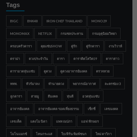
Tags
BIGC
BNK48
IRON CHEF THAILAND
MONO29
MONOMAX
NETFLIX
กรมชลประทาน
กรมอุตุนิยมวิทยา
ครอบครัวดารา
คุยแซ่บSHOW
คู่รัก
คู่รักดารา
งานวิวาห์
ดราม่า
ดวงประจำวัน
ดารา
ดาราติดโควิด19
ดาราสาว
ดาราอวดหุ่นแซ่บ
ดูดวง
ดูดวงอาจารย์มงคล
ตรวจหวย
ททท.
ทัวร์มาลง
ทำนายดวง
พยากรณ์อากาศ
ละครช่อง 3
ลูกดารา
สายมู
สีมงคล
หุ่นดี
อวดหุ่นแซ่บ
อาจารย์มงคล
อาจารย์มงคล รอดเที่ยงธรรม
เซ็กซี่
เลขมงคล
เลขเด็ด
แตงโม นิดา
แพท ณปภา
แอฟ ทักษอร
โมโนแมกซ์
โหนกระแส
ใบเฟิร์น พิมพ์ชนก
ใหม่ ดาวิกา