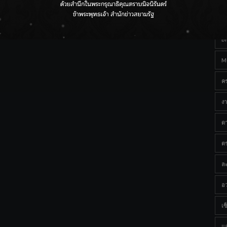
Ta
กรมชลฯ เกาะติดฝนทั่วประเทศ เตรียมเครื่องจักรรับมือน้ำ
หลาก เฝ้าระวังพื้นที่เสี่ยง
B
M
ค
งา
ด
ต
ละ
อว
เซ็
แ