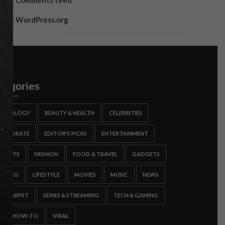
Comments feed
WordPress.org
tegories
STROLOGY
BEAUTY & HEALTH
CELEBRITIES
ORPORATE
EDITOR'S PICKS
ENTERTAINMENT
SPORTS
FASHION
FOOD & TRAVEL
GADGETS
AMING
LIFESTYLE
MOVIES
MUSIC
NEWS
ED CARPET
SERIES & STREAMING
TECH & GAMING
IPS & HOW-TO
VIRAL