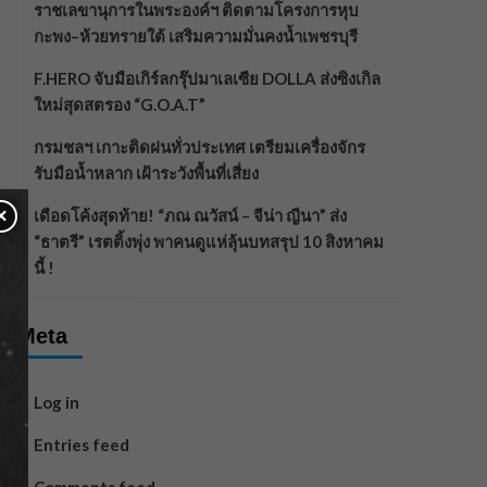
ราชเลขานุการในพระองค์ฯ ติดตามโครงการหุบ
กะพง–ห้วยทรายใต้ เสริมความมั่นคงน้ำเพชรบุรี
F.HERO จับมือเกิร์ลกรุ๊ปมาเลเซีย DOLLA ส่งซิงเกิล
ใหม่สุดสตรอง “G.O.A.T”
กรมชลฯ เกาะติดฝนทั่วประเทศ เตรียมเครื่องจักร
รับมือน้ำหลาก เฝ้าระวังพื้นที่เสี่ยง
×
เดือดโค้งสุดท้าย! “ภณ ณวัสน์ – จีน่า ญีนา” ส่ง
“ธาตรี” เรตติ้งพุ่ง พาคนดูแห่ลุ้นบทสรุป 10 สิงหาคม
นี้ !
Meta
Log in
Entries feed