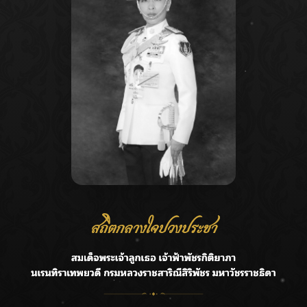
Recent Posts
Ca
กรมชลฯ รับฟังประชาชน ติดตามแก้ปัญหาโครงการประตู
A
ระบายน้ำศรีสองรักฯ
C
‘แมน การิน’ แชร์ความเชื่อชวนคิด! “อยากกินอะไรหลังจาก
E
ลาโลกนี้ ให้ใส่บาตรสิ่งนั้นไว้ตอนยังมีชีวิต”
G
ราชเลขานุการในพระองค์ฯ ติดตามโครงการหุบกะพง–ห้วย
ทรายใต้ เสริมความมั่นคงน้ำเพชรบุรี
R
F.HERO จับมือเกิร์ลกรุ๊ปมาเลเซีย DOLLA ส่งซิงเกิลใหม่สุดส
T
ตรอง “G.O.A.T”