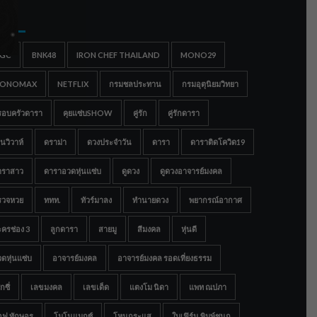
gs
IGC
BNK48
IRON CHEF THAILAND
MONO29
ONOMAX
NETFLIX
กรมชลประทาน
กรมอุตุนิยมวิทยา
รอบครัวดารา
คุยแซ่บSHOW
คู่รัก
คู่รักดารา
นวิวาห์
ดราม่า
ดวงประจำวัน
ดารา
ดาราติดโควิด19
าราสาว
ดาราอวดหุ่นแซ่บ
ดูดวง
ดูดวงอาจารย์มงคล
รวจหวย
ททท.
ทัวร์มาลง
ทำนายดวง
พยากรณ์อากาศ
ครช่อง 3
ลูกดารา
สายมู
สีมงคล
หุ่นดี
ดหุ่นแซ่บ
อาจารย์มงคล
อาจารย์มงคล รอดเที่ยงธรรม
กซี่
เลขมงคล
เลขเด็ด
แตงโม นิดา
แพท ณปภา
อฟ ทักษอร
โมโนแมกซ์
โหนกระแส
ใบเฟิร์น พิมพ์ชนก