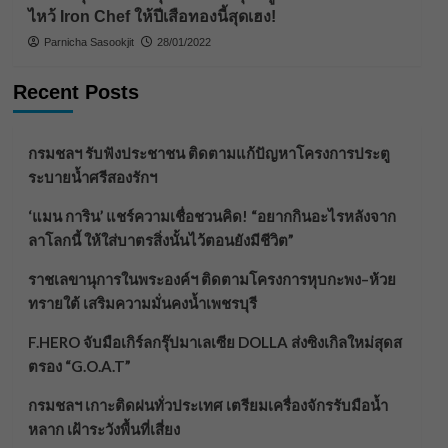
ไหว้ Iron Chef ให้ปีเสือทองนี้สุดเฮง!
Parnicha Sasookjit
28/01/2022
Recent Posts
กรมชลฯ รับฟังประชาชน ติดตามแก้ปัญหาโครงการประตู
ระบายน้ำศรีสองรักฯ
‘แมน การิน’ แชร์ความเชื่อชวนคิด! “อยากกินอะไรหลังจาก
ลาโลกนี้ ให้ใส่บาตรสิ่งนั้นไว้ตอนยังมีชีวิต”
ราชเลขานุการในพระองค์ฯ ติดตามโครงการหุบกะพง–ห้วย
ทรายใต้ เสริมความมั่นคงน้ำเพชรบุรี
F.HERO จับมือเกิร์ลกรุ๊ปมาเลเซีย DOLLA ส่งซิงเกิลใหม่สุดส
ตรอง “G.O.A.T”
กรมชลฯ เกาะติดฝนทั่วประเทศ เตรียมเครื่องจักรรับมือน้ำ
หลาก เฝ้าระวังพื้นที่เสี่ยง