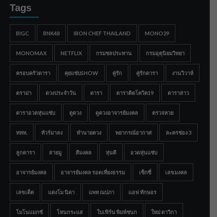
Tags
BIGC
BNK48
IRON CHEF THAILAND
MONO29
MONOMAX
NETFLIX
กรมชลประทาน
กรมอุตุนิยมวิทยา
ครอบครัวดารา
คุยแซ่บSHOW
คู่รัก
คู่รักดารา
งานวิวาห์
ดราม่า
ดวงประจำวัน
ดารา
ดาราติดโควิด19
ดาราสาว
ดาราอวดหุ่นแซ่บ
ดูดวง
ดูดวงอาจารย์มงคล
ตรวจหวย
ททท.
ทัวร์มาลง
ทำนายดวง
พยากรณ์อากาศ
ละครช่อง 3
ลูกดารา
สายมู
สีมงคล
หุ่นดี
อวดหุ่นแซ่บ
อาจารย์มงคล
อาจารย์มงคล รอดเที่ยงธรรม
เซ็กซี่
เลขมงคล
เลขเด็ด
แตงโม นิดา
แพท ณปภา
แอฟ ทักษอร
โมโนแมกซ์
โหนกระแส
ใบเฟิร์น พิมพ์ชนก
ใหม่ ดาวิกา