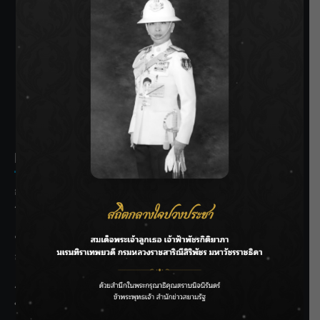
SIAMRATH VARIETY
THE BEST ENTERTAINMENT
Recent Posts
กรมชลฯ รับฟังประชาชน ติดตามแก้ปัญหาโครงการประตู
ระบายน้ำศรีสองรักฯ
‘แมน การิน’ แชร์ความเชื่อชวนคิด! “อยากกินอะไรหลังจาก
ลาโลกนี้ ให้ใส่บาตรสิ่งนั้นไว้ตอนยังมีชีวิต”
ราชเลขานุการในพระองค์ฯ ติดตามโครงการหุบกะพง–ห้วย
ทรายใต้ เสริมความมั่นคงน้ำเพชรบุรี