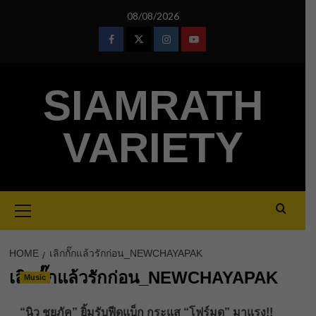
Skip
08/08/2026
to
content
Facebook
Twitter
Instagram
Youtube
SIAMRATH
VARIETY
Primary
Menu
HOME
เลิกกั๊กแล้วรักก่อน_NEWCHAYAPAK
เลิกกั๊กแล้วรักก่อน_NEWCHAYAPAK
Music
“นิว ชยภัค” ยิ้มรับฟีดแบ็ก กระแส “โฟร์มด” มาแรง!!