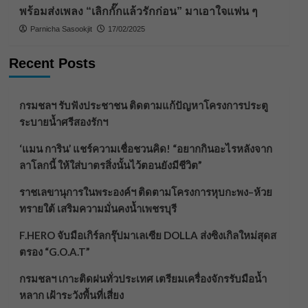
พร้อมส่งเพลง “เลิกกั๊กแล้วรักก่อน” มาเอาใจแฟน ๆ
Parnicha Sasookjit
17/02/2025
Recent Posts
กรมชลฯ รับฟังประชาชน ติดตามแก้ปัญหาโครงการประตู
ระบายน้ำศรีสองรักฯ
‘แมน การิน’ แชร์ความเชื่อชวนคิด! “อยากกินอะไรหลังจาก
ลาโลกนี้ ให้ใส่บาตรสิ่งนั้นไว้ตอนยังมีชีวิต”
ราชเลขานุการในพระองค์ฯ ติดตามโครงการหุบกะพง–ห้วย
ทรายใต้ เสริมความมั่นคงน้ำเพชรบุรี
F.HERO จับมือเกิร์ลกรุ๊ปมาเลเซีย DOLLA ส่งซิงเกิลใหม่สุดส
ตรอง “G.O.A.T”
กรมชลฯ เกาะติดฝนทั่วประเทศ เตรียมเครื่องจักรรับมือน้ำ
หลาก เฝ้าระวังพื้นที่เสี่ยง