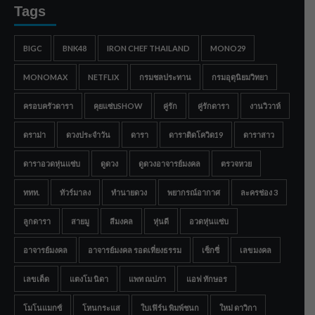
Tags
BIGC
BNK48
IRON CHEF THAILAND
MONO29
MONOMAX
NETFLIX
กรมชลประทาน
กรมอุตุนิยมวิทยา
ครอบครัวดารา
คุยแซ่บSHOW
คู่รัก
คู่รักดารา
งานวิวาห์
ดราม่า
ดวงประจำวัน
ดารา
ดาราติดโควิด19
ดาราสาว
ดาราอวดหุ่นแซ่บ
ดูดวง
ดูดวงอาจารย์มงคล
ตรวจหวย
ททท.
ทัวร์มาลง
ทำนายดวง
พยากรณ์อากาศ
ละครช่อง 3
ลูกดารา
สายมู
สีมงคล
หุ่นดี
อวดหุ่นแซ่บ
อาจารย์มงคล
อาจารย์มงคล รอดเที่ยงธรรม
เซ็กซี่
เลขมงคล
เลขเด็ด
แตงโม นิดา
แพท ณปภา
แอฟ ทักษอร
โมโนแมกซ์
โหนกระแส
ใบเฟิร์น พิมพ์ชนก
ใหม่ ดาวิกา