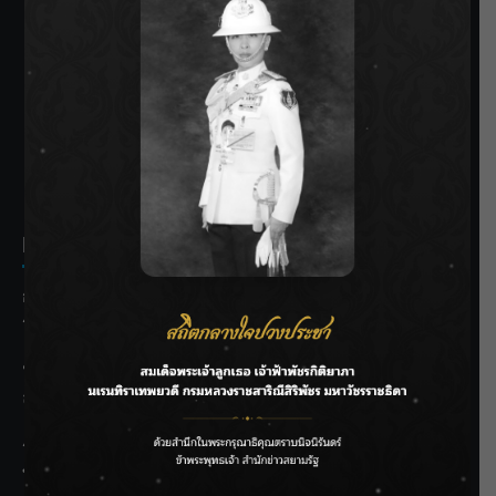
SIAMRATH VARIETY
THE BEST ENTERTAINMENT
Recent Posts
กรมชลฯ รับฟังประชาชน ติดตามแก้ปัญหาโครงการประตู
ระบายน้ำศรีสองรักฯ
‘แมน การิน’ แชร์ความเชื่อชวนคิด! “อยากกินอะไรหลังจาก
ลาโลกนี้ ให้ใส่บาตรสิ่งนั้นไว้ตอนยังมีชีวิต”
ราชเลขานุการในพระองค์ฯ ติดตามโครงการหุบกะพง–ห้วย
ทรายใต้ เสริมความมั่นคงน้ำเพชรบุรี