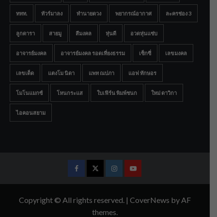
ททท.
ทัวร์มาลง
ทำนายดวง
พยากรณ์อากาศ
ละครช่อง 3
ลูกดารา
สายมู
สีมงคล
หุ่นดี
อวดหุ่นแซ่บ
อาจารย์มงคล
อาจารย์มงคล รอดเที่ยงธรรม
เซ็กซี่
เลขมงคล
เลขเด็ด
แตงโม นิดา
แพท ณปภา
แอฟ ทักษอร
โมโนแมกซ์
โหนกระแส
ใบเฟิร์น พิมพ์ชนก
ใหม่ ดาวิกา
ไอคอนสยาม
Facebook
Twitter
Instagram
Youtube
Copyright © All rights reserved.
|
CoverNews
by AF
themes.