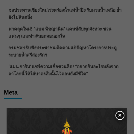
ชลประทานเชียงใหม่เร่งพร่องน้ำแม่น้ำปิง รับมวลน้ำเหนือ ย้ำ
ยังไม่ล้นตลิ่ง
ฟาดลุคใหม่! “แบม พิชญานิน” แดนซ์สับทุกจังหวะ ชวน
แฟนๆ แกะท่า #นอกจอนอกใจ
กรมชลฯ รับฟังประชาชน ติดตามแก้ปัญหาโครงการประตู
ระบายน้ำศรีสองรักฯ
‘แมน การิน’ แชร์ความเชื่อชวนคิด! “อยากกินอะไรหลังจาก
ลาโลกนี้ ให้ใส่บาตรสิ่งนั้นไว้ตอนยังมีชีวิต”
Meta
Log in
×
Entries feed