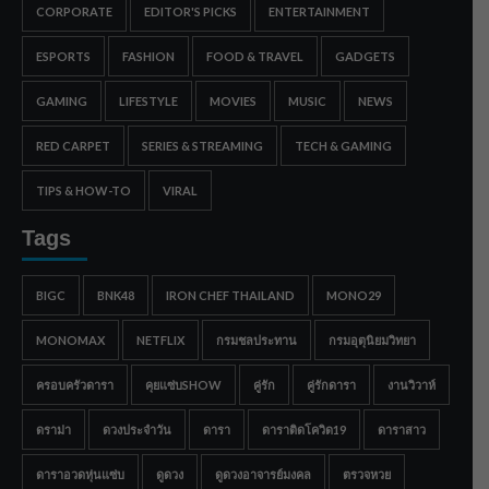
CORPORATE
EDITOR'S PICKS
ENTERTAINMENT
ESPORTS
FASHION
FOOD & TRAVEL
GADGETS
GAMING
LIFESTYLE
MOVIES
MUSIC
NEWS
RED CARPET
SERIES & STREAMING
TECH & GAMING
TIPS & HOW-TO
VIRAL
Tags
BIGC
BNK48
IRON CHEF THAILAND
MONO29
MONOMAX
NETFLIX
กรมชลประทาน
กรมอุตุนิยมวิทยา
ครอบครัวดารา
คุยแซ่บSHOW
คู่รัก
คู่รักดารา
งานวิวาห์
ดราม่า
ดวงประจำวัน
ดารา
ดาราติดโควิด19
ดาราสาว
ดาราอวดหุ่นแซ่บ
ดูดวง
ดูดวงอาจารย์มงคล
ตรวจหวย