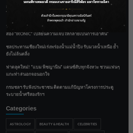
กรมประมงฟื้น “บ้านธารทอง” จากป่าเสื่อมโทรม สู่แหล่ง
โปรตีนยั่งยืนตามพระราชดำริ
“MARQUISE (มาร์คีส์) บุกตลาดโกลบอลต่อเนื่อง ส่งซิงเกิลที่
สอง “IRONIC” เปลี่ยนความเจ็บให้กลายเป็นการเอาคืน”
ชลประทานเชียงใหม่เร่งพร่องน้ำแม่น้ำปิง รับมวลน้ำเหนือ ย้ำ
ยังไม่ล้นตลิ่ง
ฟาดลุคใหม่! “แบม พิชญานิน” แดนซ์สับทุกจังหวะ ชวนแฟนๆ
แกะท่า #นอกจอนอกใจ
กรมชลฯ รับฟังประชาชน ติดตามแก้ปัญหาโครงการประตู
ระบายน้ำศรีสองรักฯ
Categories
ASTROLOGY
BEAUTY & HEALTH
CELEBRITIES