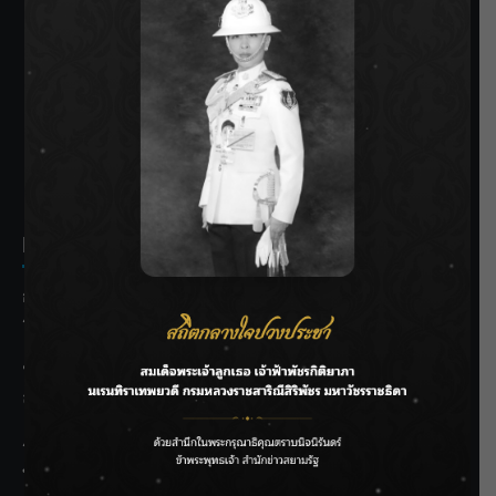
SIAMRATH VARIETY
THE BEST ENTERTAINMENT
Recent Posts
กรมชลฯ รับฟังประชาชน ติดตามแก้ปัญหาโครงการประตู
ระบายน้ำศรีสองรักฯ
‘แมน การิน’ แชร์ความเชื่อชวนคิด! “อยากกินอะไรหลังจาก
ลาโลกนี้ ให้ใส่บาตรสิ่งนั้นไว้ตอนยังมีชีวิต”
ราชเลขานุการในพระองค์ฯ ติดตามโครงการหุบกะพง–ห้วย
ทรายใต้ เสริมความมั่นคงน้ำเพชรบุรี