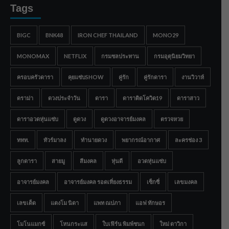
Tags
BIGC
BNK48
IRON CHEF THAILAND
MONO29
MONOMAX
NETFLIX
กรมชลประทาน
กรมอุตุนิยมวิทยา
ครอบครัวดารา
คุยแซ่บSHOW
คู่รัก
คู่รักดารา
งานวิวาห์
ดราม่า
ดวงประจำวัน
ดารา
ดาราติดโควิด19
ดาราสาว
ดาราอวดหุ่นแซ่บ
ดูดวง
ดูดวงอาจารย์มงคล
ตรวจหวย
ททท.
ทัวร์มาลง
ทำนายดวง
พยากรณ์อากาศ
ละครช่อง 3
ลูกดารา
สายมู
สีมงคล
หุ่นดี
อวดหุ่นแซ่บ
อาจารย์มงคล
อาจารย์มงคล รอดเที่ยงธรรม
เซ็กซี่
เลขมงคล
เลขเด็ด
แตงโม นิดา
แพท ณปภา
แอฟ ทักษอร
โมโนแมกซ์
โหนกระแส
ใบเฟิร์น พิมพ์ชนก
ใหม่ ดาวิกา