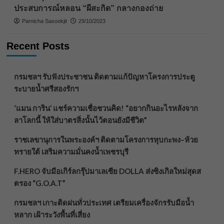
ประสบการณ์หลอน “ผีสะกิด” กลางกองถ่าย
Parnicha Sasookjit
29/10/2023
Recent Posts
กรมชลฯ รับฟังประชาชน ติดตามแก้ปัญหาโครงการประตู
ระบายน้ำศรีสองรักฯ
‘แมน การิน’ แชร์ความเชื่อชวนคิด! “อยากกินอะไรหลังจาก
ลาโลกนี้ ให้ใส่บาตรสิ่งนั้นไว้ตอนยังมีชีวิต”
ราชเลขานุการในพระองค์ฯ ติดตามโครงการหุบกะพง–ห้วย
ทรายใต้ เสริมความมั่นคงน้ำเพชรบุรี
F.HERO จับมือเกิร์ลกรุ๊ปมาเลเซีย DOLLA ส่งซิงเกิลใหม่สุดส
ตรอง “G.O.A.T”
กรมชลฯ เกาะติดฝนทั่วประเทศ เตรียมเครื่องจักรรับมือน้ำ
หลาก เฝ้าระวังพื้นที่เสี่ยง