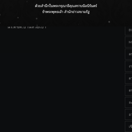
T
แฟนคลับส่งกำลังใจแน่น! ณ เซ็นทรัลเชียงใหม่ แอร์พอร์ต
Ta
จากดอยห่างไกลสู่คลังโปรตีนสัตว์น้ำ ยกระดับคุณภาพชีวิต
นร.ตชด.บ้านห้วยเป้า
B
M
ค
งา
ด
ต
ละ
อว
เซ็