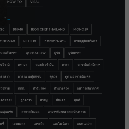
IPS & HOW-TO
VIRAL
gs
IGC
BNK48
IRON CHEF THAILAND
MONO29
ONOMAX
NETFLIX
กรมชลประทาน
กรมอุตุนิยมวิทยา
รอบครัวดารา
คุยแซ่บSHOW
คู่รัก
คู่รักดารา
นวิวาห์
ดราม่า
ดวงประจำวัน
ดารา
ดาราติดโควิด19
าราสาว
ดาราอวดหุ่นแซ่บ
ดูดวง
ดูดวงอาจารย์มงคล
รวจหวย
ททท.
ทัวร์มาลง
ทำนายดวง
พยากรณ์อากาศ
ครช่อง 3
ลูกดารา
สายมู
สีมงคล
หุ่นดี
ดหุ่นแซ่บ
อาจารย์มงคล
อาจารย์มงคล รอดเที่ยงธรรม
กซี่
เลขมงคล
เลขเด็ด
แตงโม นิดา
แพท ณปภา