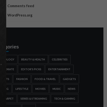
Comments feed
WordPress.org
tegories
STROLOGY
BEAUTY & HEALTH
CELEBRITIES
ORPORATE
EDITOR'S PICKS
ENTERTAINMENT
SPORTS
FASHION
FOOD & TRAVEL
GADGETS
AMING
LIFESTYLE
MOVIES
MUSIC
NEWS
ED CARPET
SERIES & STREAMING
TECH & GAMING