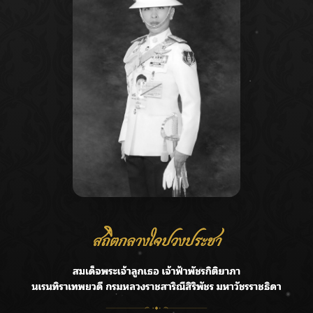
Recent Posts
Ca
ลุยไม่หยุด!! กรมชลฯ เร่งเคลียร์ผักตบชวา-ติดตั้งเครื่องสูบน้ำ
A
ทั่วไทย
C
“BILLKIN” สร้างความภาคภูมิใจ คว้ารางวัลใหญ่ Weibo
E
Malaysia พร้อมโชว์สุดประทับใจ
G
“สุริยะ” สั่งกรมชลฯ เฝ้าระวังน้ำ 24 ชม. รับมือฝนสิงหาคม
บริหารเชิงรุกลดเสี่ยงน้ำท่วม
R
เปิดตัวซิงเกิลเดบิวต์ “CGM48” รุ่นที่ 5 “รถไฟแห่งความหวัง”