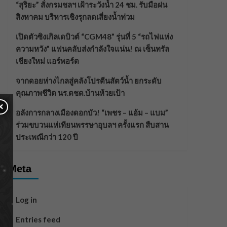
“สุริยะ” สั่งกรมชลฯ เฝ้าระวังน้ำ 24 ชม. รับมือฝน
สิงหาคม บริหารเชิงรุกลดเสี่ยงน้ำท่วม
เปิดตัวซิงเกิลเดบิวต์ “CGM48” รุ่นที่ 5 “รถไฟแห่ง
ความหวัง” แฟนคลับส่งกำลังใจแน่น! ณ เซ็นทรัล
เชียงใหม่ แอร์พอร์ต
จากดอยห่างไกลสู่คลังโปรตีนสัตว์น้ำ ยกระดับ
คุณภาพชีวิต นร.ตชด.บ้านห้วยเป้า
×
อลังการกลางเมืองดอกบัว! “เพชร – แอ้ม – แบม”
ร่วมขบวนแห่เทียนพรรษาอุบลฯ ครั้งแรก สืบสาน
ประเพณีกว่า 120 ปี
Meta
Log in
Entries feed