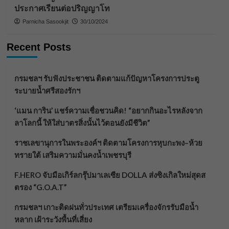
ประกาศเรียนต่อปริญญาโท
Parnicha Sasookjit
30/10/2024
Recent Posts
กรมชลฯ รับฟังประชาชน ติดตามแก้ปัญหาโครงการประตู
ระบายน้ำศรีสองรักฯ
‘แมน การิน’ แชร์ความเชื่อชวนคิด! “อยากกินอะไรหลังจาก
ลาโลกนี้ ให้ใส่บาตรสิ่งนั้นไว้ตอนยังมีชีวิต”
ราชเลขานุการในพระองค์ฯ ติดตามโครงการหุบกะพง–ห้วย
ทรายใต้ เสริมความมั่นคงน้ำเพชรบุรี
F.HERO จับมือเกิร์ลกรุ๊ปมาเลเซีย DOLLA ส่งซิงเกิลใหม่สุดส
ตรอง “G.O.A.T”
กรมชลฯ เกาะติดฝนทั่วประเทศ เตรียมเครื่องจักรรับมือน้ำ
หลาก เฝ้าระวังพื้นที่เสี่ยง