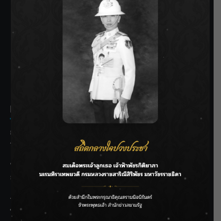
SIAMRATH VARIETY
THE BEST ENTERTAINMENT
Recent Posts
กรมชลฯ รับฟังประชาชน ติดตามแก้ปัญหาโครงการประตู
ระบายน้ำศรีสองรักฯ
‘แมน การิน’ แชร์ความเชื่อชวนคิด! “อยากกินอะไรหลังจาก
ลาโลกนี้ ให้ใส่บาตรสิ่งนั้นไว้ตอนยังมีชีวิต”
ราชเลขานุการในพระองค์ฯ ติดตามโครงการหุบกะพง–ห้วย
ทรายใต้ เสริมความมั่นคงน้ำเพชรบุรี