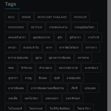
Tags
BIGC
BNK48
IRON CHEF THAILAND
MONO29
MONOMAX
NETFLIX
กรมชลประทาน
กรมอุตุนิยมวิทยา
ครอบครัวดารา
คุยแซ่บSHOW
คู่รัก
คู่รักดารา
งานวิวาห์
ดราม่า
ดวงประจำวัน
ดารา
ดาราติดโควิด19
ดาราสาว
ดาราอวดหุ่นแซ่บ
ดูดวง
ดูดวงอาจารย์มงคล
ตรวจหวย
ททท.
ทัวร์มาลง
ทำนายดวง
พยากรณ์อากาศ
ละครช่อง 3
ลูกดารา
สายมู
สีมงคล
หุ่นดี
อวดหุ่นแซ่บ
อาจารย์มงคล
อาจารย์มงคล รอดเที่ยงธรรม
เซ็กซี่
เลขมงคล
เลขเด็ด
แตงโม นิดา
แพท ณปภา
แอฟ ทักษอร
โมโนแมกซ์
โหนกระแส
ใบเฟิร์น พิมพ์ชนก
ใหม่ ดาวิกา