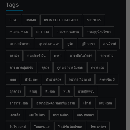
Tags
BIGC
BNK48
IRON CHEF THAILAND
MONO29
MONOMAX
NETFLIX
กรมชลประทาน
กรมอุตุนิยมวิทยา
ครอบครัวดารา
คุยแซ่บSHOW
คู่รัก
คู่รักดารา
งานวิวาห์
ดราม่า
ดวงประจำวัน
ดารา
ดาราติดโควิด19
ดาราสาว
ดาราอวดหุ่นแซ่บ
ดูดวง
ดูดวงอาจารย์มงคล
ตรวจหวย
ททท.
ทัวร์มาลง
ทำนายดวง
พยากรณ์อากาศ
ละครช่อง 3
ลูกดารา
สายมู
สีมงคล
หุ่นดี
อวดหุ่นแซ่บ
อาจารย์มงคล
อาจารย์มงคล รอดเที่ยงธรรม
เซ็กซี่
เลขมงคล
เลขเด็ด
แตงโม นิดา
แพท ณปภา
แอฟ ทักษอร
โมโนแมกซ์
โหนกระแส
ใบเฟิร์น พิมพ์ชนก
ใหม่ ดาวิกา