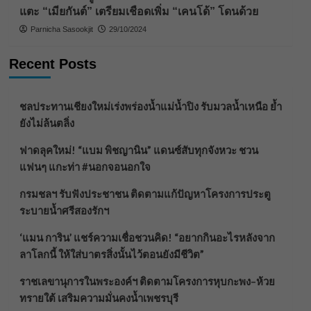
แตะ “เมียกันต์” เตรียมเชือดเพิ่ม “เคนโด้” โดนด้วย
Parnicha Sasookjit
29/10/2024
Recent Posts
ชลประทานเชียงใหม่เร่งพร่องน้ำแม่น้ำปิง รับมวลน้ำเหนือ ย้ำ
ยังไม่ล้นตลิ่ง
ฟาดลุคใหม่! “แบม พิชญานิน” แดนซ์สับทุกจังหวะ ชวน
แฟนๆ แกะท่า #นอกจอนอกใจ
กรมชลฯ รับฟังประชาชน ติดตามแก้ปัญหาโครงการประตู
ระบายน้ำศรีสองรักฯ
‘แมน การิน’ แชร์ความเชื่อชวนคิด! “อยากกินอะไรหลังจาก
ลาโลกนี้ ให้ใส่บาตรสิ่งนั้นไว้ตอนยังมีชีวิต”
ราชเลขานุการในพระองค์ฯ ติดตามโครงการหุบกะพง–ห้วย
ทรายใต้ เสริมความมั่นคงน้ำเพชรบุรี