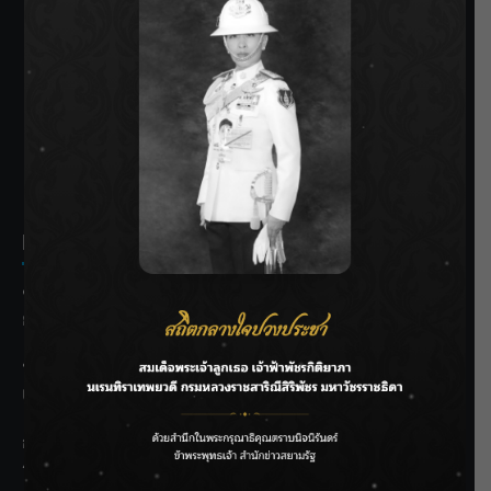
SIAMRATH VARIETY
THE BEST ENTERTAINMENT
Recent Posts
ชลประทานเชียงใหม่เร่งพร่องน้ำแม่น้ำปิง รับมวลน้ำเหนือ ย้ำ
ยังไม่ล้นตลิ่ง
ฟาดลุคใหม่! “แบม พิชญานิน” แดนซ์สับทุกจังหวะ ชวนแฟนๆ
แกะท่า #นอกจอนอกใจ
กรมชลฯ รับฟังประชาชน ติดตามแก้ปัญหาโครงการประตู
ระบายน้ำศรีสองรักฯ