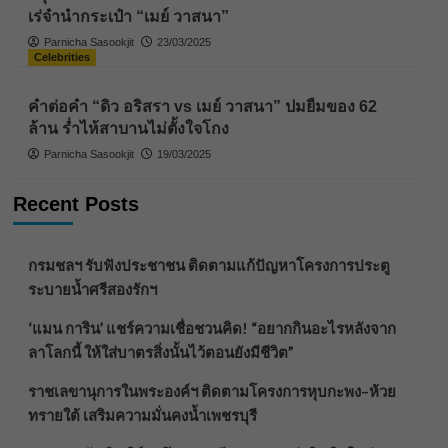
เร่จำนำกระเป๋า “เมย์ วาสนา”
Parnicha Sasookjit
23/03/2025
Celebrities
คำต่อคำ “ดิว อริสรา vs เมย์ วาสนา” ปมยืมของ 62
ล้าน ร่ำไห้สาบานไม่ตั้งใจโกง
Parnicha Sasookjit
19/03/2025
Recent Posts
กรมชลฯ รับฟังประชาชน ติดตามแก้ปัญหาโครงการประตู
ระบายน้ำศรีสองรักฯ
‘แมน การิน’ แชร์ความเชื่อชวนคิด! “อยากกินอะไรหลังจาก
ลาโลกนี้ ให้ใส่บาตรสิ่งนั้นไว้ตอนยังมีชีวิต”
ราชเลขานุการในพระองค์ฯ ติดตามโครงการหุบกะพง–ห้วย
ทรายใต้ เสริมความมั่นคงน้ำเพชรบุรี