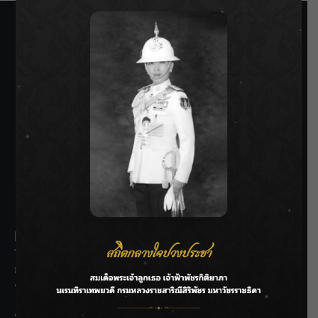
SIAMRATH VARIETY
THE BEST ENTERTAINMENT
Recent Posts
กรมชลฯ รับฟังประชาชน ติดตามแก้ปัญหาโครงการประตู
ระบายน้ำศรีสองรักฯ
‘แมน การิน’ แชร์ความเชื่อชวนคิด! “อยากกินอะไรหลังจาก