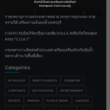
ลาโลกนี้ ให้ใส่บาตรสิ่งนั้นไว้ตอนยังมีชีวิต”
ราชเลขานุการในพระองค์ฯ ติดตามโครงการหุบกะพง–ห้วย
ทรายใต้ เสริมความมั่นคงน้ำเพชรบุรี
F.HERO จับมือเกิร์ลกรุ๊ปมาเลเซีย DOLLA ส่งซิงเกิลใหม่สุดส
ตรอง “G.O.A.T”
กรมชลฯ เกาะติดฝนทั่วประเทศ เตรียมเครื่องจักรรับมือน้ำ
หลาก เฝ้าระวังพื้นที่เสี่ยง
Categories
ASTROLOGY
BEAUTY & HEALTH
CELEBRITIES
CORPORATE
EDITOR'S PICKS
ENTERTAINMENT
ESPORTS
FASHION
FOOD & TRAVEL
GADGETS