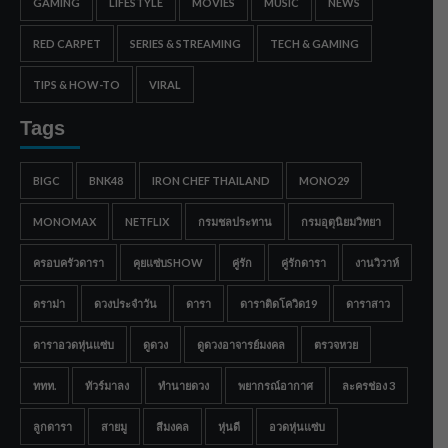
GAMING
LIFESTYLE
MOVIES
MUSIC
NEWS
RED CARPET
SERIES & STREAMING
TECH & GAMING
TIPS & HOW-TO
VIRAL
Tags
BIGC
BNK48
IRON CHEF THAILAND
MONO29
MONOMAX
NETFLIX
กรมชลประทาน
กรมอุตุนิยมวิทยา
ครอบครัวดารา
คุยแซ่บSHOW
คู่รัก
คู่รักดารา
งานวิวาห์
ดราม่า
ดวงประจำวัน
ดารา
ดาราติดโควิด19
ดาราสาว
ดาราอวดหุ่นแซ่บ
ดูดวง
ดูดวงอาจารย์มงคล
ตรวจหวย
ททท.
ทัวร์มาลง
ทำนายดวง
พยากรณ์อากาศ
ละครช่อง 3
ลูกดารา
สายมู
สีมงคล
หุ่นดี
อวดหุ่นแซ่บ