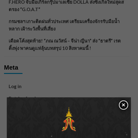
F.HERO จับมือเกิร์ลกรุ๊ปมาเลเซีย DOLLA ส่งซิงเกิลใหม่สุดส
ตรอง “G.O.A.T”
กรมชลฯ เกาะติดฝนทั่วประเทศ เตรียมเครื่องจักรรับมือน้ำ
หลาก เฝ้าระวังพื้นที่เสี่ยง
เดือดโค้งสุดท้าย! “ภณ ณวัสน์ – จีน่า ญีนา” ส่ง “ธาตรี” เรต
ติ้งพุ่ง พาคนดูแห่ลุ้นบทสรุป 10 สิงหาคมนี้ !
Meta
Log in
Entries feed
×
Comments feed
WordPress.org