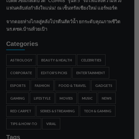
เปิดตัวซิงเกิลเดบิวต์ “CGM48” รุ่นที่ 5 “รถไฟแห่งความหวัง”
แฟนคลับส่งกำลังใจแน่น! ณ เซ็นทรัลเชียงใหม่ แอร์พอร์ต
จากดอยห่างไกลสู่คลังโปรตีนสัตว์น้ำ ยกระดับคุณภาพชีวิต
นร.ตชด.บ้านห้วยเป้า
Categories
ASTROLOGY
BEAUTY & HEALTH
CELEBRITIES
CORPORATE
EDITOR'S PICKS
ENTERTAINMENT
ESPORTS
FASHION
FOOD & TRAVEL
GADGETS
GAMING
LIFESTYLE
MOVIES
MUSIC
NEWS
RED CARPET
SERIES & STREAMING
TECH & GAMING
TIPS & HOW-TO
VIRAL
Tags