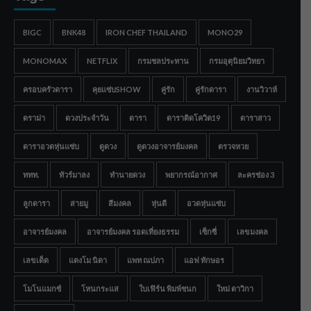
BIGC
BNK48
IRON CHEF THAILAND
MONO29
MONOMAX
NETFLIX
กรมชลประทาน
กรมอุตุนิยมวิทยา
ครอบครัวดารา
คุยแซ่บSHOW
คู่รัก
คู่รักดารา
งานวิวาห์
ดราม่า
ดวงประจำวัน
ดารา
ดาราติดโควิด19
ดาราสาว
ดาราอวดหุ่นแซ่บ
ดูดวง
ดูดวงอาจารย์มงคล
ตรวจหวย
ททท.
ทัวร์มาลง
ทำนายดวง
พยากรณ์อากาศ
ละครช่อง 3
ลูกดารา
สายมู
สีมงคล
หุ่นดี
อวดหุ่นแซ่บ
อาจารย์มงคล
อาจารย์มงคล รอดเที่ยงธรรม
เซ็กซี่
เลขมงคล
เลขเด็ด
แตงโม นิดา
แพท ณปภา
แอฟ ทักษอร
โมโนแมกซ์
โหนกระแส
ใบเฟิร์น พิมพ์ชนก
ใหม่ ดาวิกา