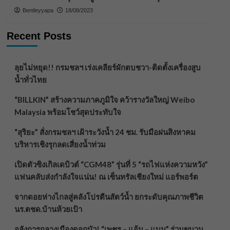
Bentleyyapa
18/08/2023
Recent Posts
ลุยไม่หยุด!! กรมชลฯ เร่งเคลียร์ผักตบชวา-ติดตั้งเครื่องสูบ
น้ำทั่วไทย
“BILLKIN” สร้างความภาคภูมิใจ คว้ารางวัลใหญ่ Weibo
Malaysia พร้อมโชว์สุดประทับใจ
“สุริยะ” สั่งกรมชลฯ เฝ้าระวังน้ำ 24 ชม. รับมือฝนสิงหาคม
บริหารเชิงรุกลดเสี่ยงน้ำท่วม
เปิดตัวซิงเกิลเดบิวต์ “CGM48” รุ่นที่ 5 “รถไฟแห่งความหวัง”
แฟนคลับส่งกำลังใจแน่น! ณ เซ็นทรัลเชียงใหม่ แอร์พอร์ต
จากดอยห่างไกลสู่คลังโปรตีนสัตว์น้ำ ยกระดับคุณภาพชีวิต
นร.ตชด.บ้านห้วยเป้า
อลังการกลางเมืองดอกบัว! “เพชร – แอ้ม – แบม” ร่วมขบวน