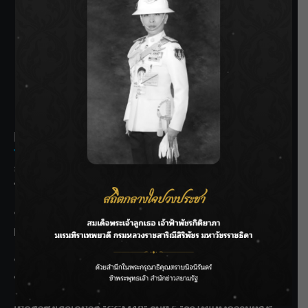
SIAMRATH VARIETY
THE BEST ENTERTAINMENT
Recent Posts
ลุยไม่หยุด!! กรมชลฯ เร่งเคลียร์ผักตบชวา-ติดตั้งเครื่องสูบน้ำ
ทั่วไทย
“BILLKIN” สร้างความภาคภูมิใจ คว้ารางวัลใหญ่ Weibo
Malaysia พร้อมโชว์สุดประทับใจ
“สุริยะ” สั่งกรมชลฯ เฝ้าระวังน้ำ 24 ชม. รับมือฝนสิงหาคม
บริหารเชิงรุกลดเสี่ยงน้ำท่วม