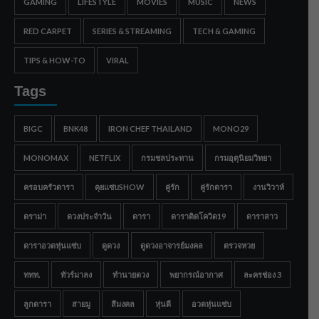
GAMING
LIFESTYLE
MOVIES
MUSIC
NEWS
RED CARPET
SERIES & STREAMING
TECH & GAMING
TIPS & HOW-TO
VIRAL
Tags
BIGC
BNK48
IRON CHEF THAILAND
MONO29
MONOMAX
NETFLIX
กรมชลประทาน
กรมอุตุนิยมวิทยา
ครอบครัวดารา
คุยแซ่บSHOW
คู่รัก
คู่รักดารา
งานวิวาห์
ดราม่า
ดวงประจำวัน
ดารา
ดาราติดโควิด19
ดาราสาว
ดาราอวดหุ่นแซ่บ
ดูดวง
ดูดวงอาจารย์มงคล
ตรวจหวย
ททท.
ทัวร์มาลง
ทำนายดวง
พยากรณ์อากาศ
ละครช่อง 3
ลูกดารา
สายมู
สีมงคล
หุ่นดี
อวดหุ่นแซ่บ