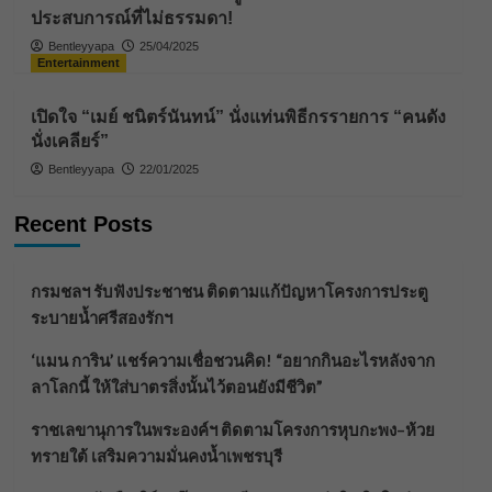
ประสบการณ์ที่ไม่ธรรมดา!
Bentleyyapa
25/04/2025
Entertainment
เปิดใจ “เมย์ ชนิตร์นันทน์” นั่งแท่นพิธีกรรายการ “คนดัง
นั่งเคลียร์”
Bentleyyapa
22/01/2025
Recent Posts
กรมชลฯ รับฟังประชาชน ติดตามแก้ปัญหาโครงการประตู
ระบายน้ำศรีสองรักฯ
‘แมน การิน’ แชร์ความเชื่อชวนคิด! “อยากกินอะไรหลังจาก
ลาโลกนี้ ให้ใส่บาตรสิ่งนั้นไว้ตอนยังมีชีวิต”
ราชเลขานุการในพระองค์ฯ ติดตามโครงการหุบกะพง–ห้วย
ทรายใต้ เสริมความมั่นคงน้ำเพชรบุรี