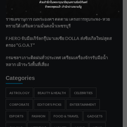
ลาโลกนี้ ให้ใส่บาตรสิ่งนั้นไว้ตอนยังมีชีวิต”
ราชเลขานุการในพระองค์ฯ ติดตามโครงการหุบกะพง–ห้วย
ทรายใต้ เสริมความมั่นคงน้ำเพชรบุรี
F.HERO จับมือเกิร์ลกรุ๊ปมาเลเซีย DOLLA ส่งซิงเกิลใหม่สุดส
ตรอง “G.O.A.T”
กรมชลฯ เกาะติดฝนทั่วประเทศ เตรียมเครื่องจักรรับมือน้ำ
หลาก เฝ้าระวังพื้นที่เสี่ยง
Categories
ASTROLOGY
BEAUTY & HEALTH
CELEBRITIES
CORPORATE
EDITOR'S PICKS
ENTERTAINMENT
ESPORTS
FASHION
FOOD & TRAVEL
GADGETS