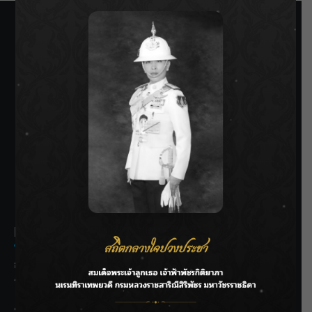
SIAMRATH VARIETY
THE BEST ENTERTAINMENT
Recent Posts
กรมชลฯ รับฟังประชาชน ติดตามแก้ปัญหาโครงการประตู
ระบายน้ำศรีสองรักฯ
‘แมน การิน’ แชร์ความเชื่อชวนคิด! “อยากกินอะไรหลังจาก