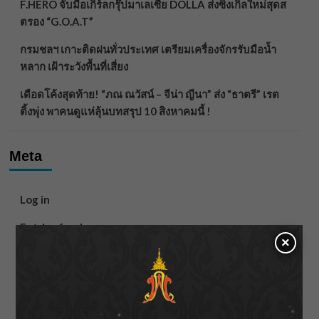
F.HERO จับมือเกิร์ลกรุ๊ปมาเลเซีย DOLLA ส่งซิงเกิลใหม่สุดส
ตรอง “G.O.A.T”
กรมชลฯ เกาะติดฝนทั่วประเทศ เตรียมเครื่องจักรรับมือน้ำ
หลาก เฝ้าระวังพื้นที่เสี่ยง
เดือดโค้งสุดท้าย! “ภณ ณวัสน์ – จีน่า ญีนา” ส่ง “ธาตรี” เรต
ติ้งพุ่ง พาคนดูแห่ลุ้นบทสรุป 10 สิงหาคมนี้ !
Meta
Log in
Entries feed
×
Comments feed
WordPress.org