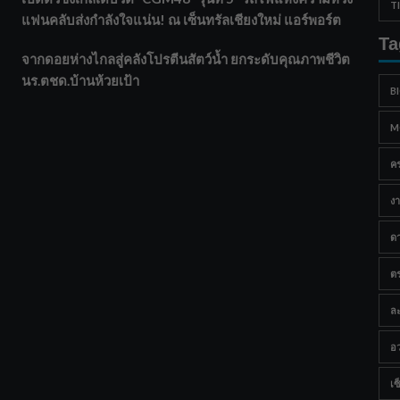
T
แฟนคลับส่งกำลังใจแน่น! ณ เซ็นทรัลเชียงใหม่ แอร์พอร์ต
Ta
จากดอยห่างไกลสู่คลังโปรตีนสัตว์น้ำ ยกระดับคุณภาพชีวิต
นร.ตชด.บ้านห้วยเป้า
B
M
ค
งา
ด
ต
ละ
อว
เซ็