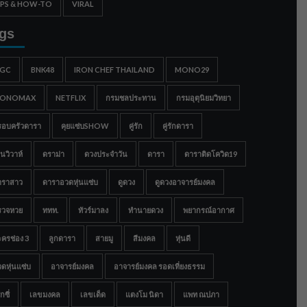
IPS & HOW-TO
VIRAL
gs
IGC
BNK48
IRON CHEF THAILAND
MONO29
ONOMAX
NETFLIX
กรมชลประทาน
กรมอุตุนิยมวิทยา
รอบครัวดารา
คุยแซ่บSHOW
คู่รัก
คู่รักดารา
นวิวาห์
ดราม่า
ดวงประจำวัน
ดารา
ดาราติดโควิด19
าราสาว
ดาราอวดหุ่นแซ่บ
ดูดวง
ดูดวงอาจารย์มงคล
รวจหวย
ททท.
ทัวร์มาลง
ทำนายดวง
พยากรณ์อากาศ
ครช่อง 3
ลูกดารา
สายมู
สีมงคล
หุ่นดี
ดหุ่นแซ่บ
อาจารย์มงคล
อาจารย์มงคล รอดเที่ยงธรรม
กซี่
เลขมงคล
เลขเด็ด
แตงโม นิดา
แพท ณปภา