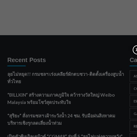
Recent Posts
Ca
ลุยไม่หยุด!! กรมชลฯ เร่งเคลียร์ผักตบชวา-ติดตั้งเครื่องสูบน้ำ
A
ทั่วไทย
C
“BILLKIN” สร้างความภาคภูมิใจ คว้ารางวัลใหญ่ Weibo
E
Malaysia พร้อมโชว์สุดประทับใจ
G
“สุริยะ” สั่งกรมชลฯ เฝ้าระวังน้ำ 24 ชม. รับมือฝนสิงหาคม
บริหารเชิงรุกลดเสี่ยงน้ำท่วม
R
เปิดตัวซิงเกิลเดบิวต์ “CGM48” รุ่นที่ 5 “รถไฟแห่งความหวัง”