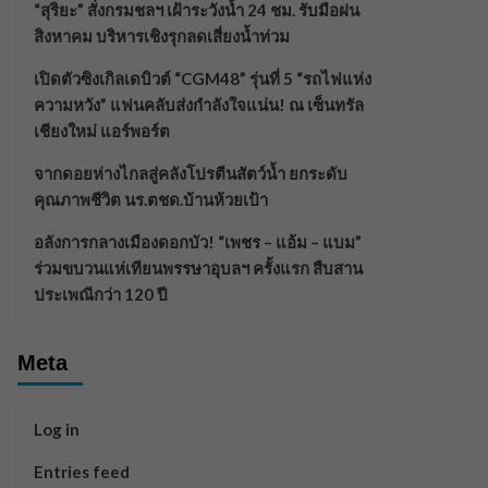
“สุริยะ” สั่งกรมชลฯ เฝ้าระวังน้ำ 24 ชม. รับมือฝน
สิงหาคม บริหารเชิงรุกลดเสี่ยงน้ำท่วม
เปิดตัวซิงเกิลเดบิวต์ “CGM48” รุ่นที่ 5 “รถไฟแห่ง
ความหวัง” แฟนคลับส่งกำลังใจแน่น! ณ เซ็นทรัล
เชียงใหม่ แอร์พอร์ต
จากดอยห่างไกลสู่คลังโปรตีนสัตว์น้ำ ยกระดับ
คุณภาพชีวิต นร.ตชด.บ้านห้วยเป้า
อลังการกลางเมืองดอกบัว! “เพชร – แอ้ม – แบม”
ร่วมขบวนแห่เทียนพรรษาอุบลฯ ครั้งแรก สืบสาน
ประเพณีกว่า 120 ปี
Meta
Log in
Entries feed