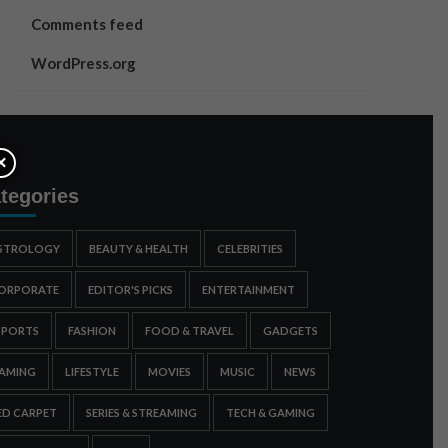
Comments feed
WordPress.org
×
tegories
STROLOGY
BEAUTY & HEALTH
CELEBRITIES
ORPORATE
EDITOR'S PICKS
ENTERTAINMENT
SPORTS
FASHION
FOOD & TRAVEL
GADGETS
AMING
LIFESTYLE
MOVIES
MUSIC
NEWS
ED CARPET
SERIES & STREAMING
TECH & GAMING