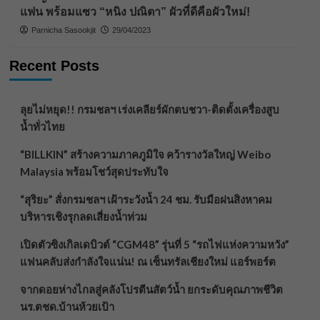
แฟน พร้อมแซว “หนิง ปณิตา” ผัวที่ดีคือผัวใหม่!
Parnicha Sasookjit
29/04/2023
Recent Posts
ลุยไม่หยุด!! กรมชลฯ เร่งเคลียร์ผักตบชวา-ติดตั้งเครื่องสูบ
น้ำทั่วไทย
“BILLKIN” สร้างความภาคภูมิใจ คว้ารางวัลใหญ่ Weibo
Malaysia พร้อมโชว์สุดประทับใจ
“สุริยะ” สั่งกรมชลฯ เฝ้าระวังน้ำ 24 ชม. รับมือฝนสิงหาคม
บริหารเชิงรุกลดเสี่ยงน้ำท่วม
เปิดตัวซิงเกิลเดบิวต์ “CGM48” รุ่นที่ 5 “รถไฟแห่งความหวัง”
แฟนคลับส่งกำลังใจแน่น! ณ เซ็นทรัลเชียงใหม่ แอร์พอร์ต
จากดอยห่างไกลสู่คลังโปรตีนสัตว์น้ำ ยกระดับคุณภาพชีวิต
นร.ตชด.บ้านห้วยเป้า