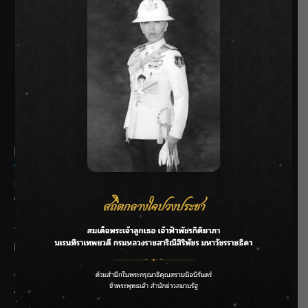
SIAMRATH VARIETY
THE BEST ENTERTAINMENT
Recent Posts
ลุยไม่หยุด!! กรมชลฯ เร่งเคลียร์ผักตบชวา-ติดตั้งเครื่องสูบน้ำ
ทั่วไทย
“BILLKIN” สร้างความภาคภูมิใจ คว้ารางวัลใหญ่ Weibo
Malaysia พร้อมโชว์สุดประทับใจ
“สุริยะ” สั่งกรมชลฯ เฝ้าระวังน้ำ 24 ชม. รับมือฝนสิงหาคม
บริหารเชิงรุกลดเสี่ยงน้ำท่วม