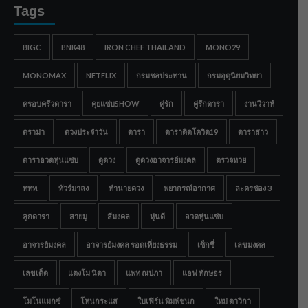
Tags
BIGC
BNK48
IRON CHEF THAILAND
MONO29
MONOMAX
NETFLIX
กรมชลประทาน
กรมอุตุนิยมวิทยา
ครอบครัวดารา
คุยแซ่บSHOW
คู่รัก
คู่รักดารา
งานวิวาห์
ดราม่า
ดวงประจำวัน
ดารา
ดาราติดโควิด19
ดาราสาว
ดาราอวดหุ่นแซ่บ
ดูดวง
ดูดวงอาจารย์มงคล
ตรวจหวย
ททท.
ทัวร์มาลง
ทำนายดวง
พยากรณ์อากาศ
ละครช่อง 3
ลูกดารา
สายมู
สีมงคล
หุ่นดี
อวดหุ่นแซ่บ
อาจารย์มงคล
อาจารย์มงคล รอดเที่ยงธรรม
เซ็กซี่
เลขมงคล
เลขเด็ด
แตงโม นิดา
แพท ณปภา
แอฟ ทักษอร
โมโนแมกซ์
โหนกระแส
ใบเฟิร์น พิมพ์ชนก
ใหม่ ดาวิกา