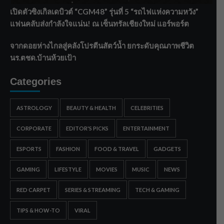
เปิดตัวซิงเกิลเดบิวต์ “CGM48” รุ่นที่ 5 “รถไฟแห่งความหวัง”
แฟนคลับส่งกำลังใจแน่น! ณ เซ็นทรัลเชียงใหม่ แอร์พอร์ต
จากดอยห่างไกลสู่คลังโปรตีนสัตว์น้ำ ยกระดับคุณภาพชีวิต
นร.ตชด.บ้านห้วยเป้า
Categories
ASTROLOGY
BEAUTY & HEALTH
CELEBRITIES
CORPORATE
EDITOR'S PICKS
ENTERTAINMENT
ESPORTS
FASHION
FOOD & TRAVEL
GADGETS
GAMING
LIFESTYLE
MOVIES
MUSIC
NEWS
RED CARPET
SERIES & STREAMING
TECH & GAMING
TIPS & HOW-TO
VIRAL