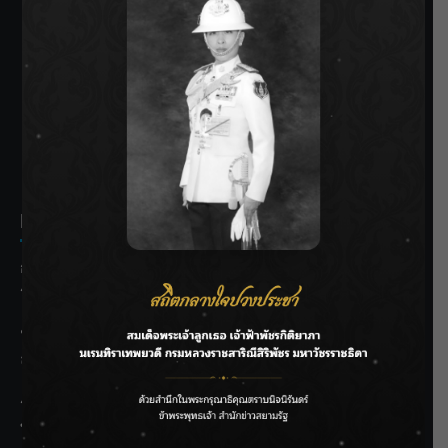
SIAMRATH VARIETY
THE BEST ENTERTAINMENT
Recent Posts
กรมชลฯ รับฟังประชาชน ติดตามแก้ปัญหาโครงการประตู
ระบายน้ำศรีสองรักฯ
‘แมน การิน’ แชร์ความเชื่อชวนคิด! “อยากกินอะไรหลังจาก
ลาโลกนี้ ให้ใส่บาตรสิ่งนั้นไว้ตอนยังมีชีวิต”
ราชเลขานุการในพระองค์ฯ ติดตามโครงการหุบกะพง–ห้วย
ทรายใต้ เสริมความมั่นคงน้ำเพชรบุรี