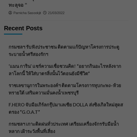
ทะลุจอ “
Parnicha Sasookjit
21/03/2022
Recent Posts
กรมชลฯ รับฟังประชาชน ติดตามแก้ปัญหาโครงการประตู
ระบายน้ำศรีสองรักฯ
‘แมน การิน’ แชร์ความเชื่อชวนคิด! “อยากกินอะไรหลังจาก
ลาโลกนี้ ให้ใส่บาตรสิ่งนั้นไว้ตอนยังมีชีวิต”
ราชเลขานุการในพระองค์ฯ ติดตามโครงการหุบกะพง–ห้วย
ทรายใต้ เสริมความมั่นคงน้ำเพชรบุรี
F.HERO จับมือเกิร์ลกรุ๊ปมาเลเซีย DOLLA ส่งซิงเกิลใหม่สุดส
ตรอง “G.O.A.T”
กรมชลฯ เกาะติดฝนทั่วประเทศ เตรียมเครื่องจักรรับมือน้ำ
หลาก เฝ้าระวังพื้นที่เสี่ยง