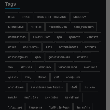
Tags
BIGC
BNK48
IRON CHEF THAILAND
MONO29
MONOMAX
NETFLIX
กรมชลประทาน
กรมอุตุนิยมวิทยา
ครอบครัวดารา
คุยแซ่บSHOW
คู่รัก
คู่รักดารา
งานวิวาห์
ดราม่า
ดวงประจำวัน
ดารา
ดาราติดโควิด19
ดาราสาว
ดาราอวดหุ่นแซ่บ
ดูดวง
ดูดวงอาจารย์มงคล
ตรวจหวย
ททท.
ทัวร์มาลง
ทำนายดวง
พยากรณ์อากาศ
ละครช่อง 3
ลูกดารา
สายมู
สีมงคล
หุ่นดี
อวดหุ่นแซ่บ
อาจารย์มงคล
อาจารย์มงคล รอดเที่ยงธรรม
เซ็กซี่
เลขมงคล
เลขเด็ด
แตงโม นิดา
แพท ณปภา
แอฟ ทักษอร
โมโนแมกซ์
โหนกระแส
ใบเฟิร์น พิมพ์ชนก
ใหม่ ดาวิกา