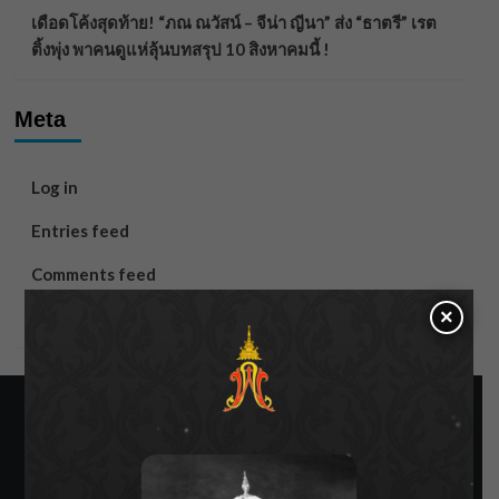
เดือดโค้งสุดท้าย! “ภณ ณวัสน์ – จีน่า ญีนา” ส่ง “ธาตรี” เรต
ติ้งพุ่ง พาคนดูแห่ลุ้นบทสรุป 10 สิงหาคมนี้ !
Meta
Log in
Entries feed
Comments feed
×
WordPress.org