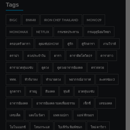
Tags
BIGC
BNK48
IRON CHEF THAILAND
MONO29
MONOMAX
NETFLIX
กรมชลประทาน
กรมอุตุนิยมวิทยา
ครอบครัวดารา
คุยแซ่บSHOW
คู่รัก
คู่รักดารา
งานวิวาห์
ดราม่า
ดวงประจำวัน
ดารา
ดาราติดโควิด19
ดาราสาว
ดาราอวดหุ่นแซ่บ
ดูดวง
ดูดวงอาจารย์มงคล
ตรวจหวย
ททท.
ทัวร์มาลง
ทำนายดวง
พยากรณ์อากาศ
ละครช่อง 3
ลูกดารา
สายมู
สีมงคล
หุ่นดี
อวดหุ่นแซ่บ
อาจารย์มงคล
อาจารย์มงคล รอดเที่ยงธรรม
เซ็กซี่
เลขมงคล
เลขเด็ด
แตงโม นิดา
แพท ณปภา
แอฟ ทักษอร
โมโนแมกซ์
โหนกระแส
ใบเฟิร์น พิมพ์ชนก
ใหม่ ดาวิกา