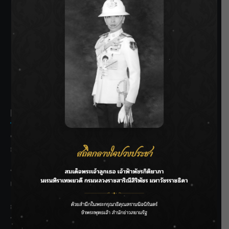
SIAMRATH VARIETY
THE BEST ENTERTAINMENT
Recent Posts
ชลประทานเชียงใหม่เร่งพร่องน้ำแม่น้ำปิง รับมวลน้ำเหนือ ย้ำ
ยังไม่ล้นตลิ่ง
ฟาดลุคใหม่! “แบม พิชญานิน” แดนซ์สับทุกจังหวะ ชวนแฟนๆ
แกะท่า #นอกจอนอกใจ
กรมชลฯ รับฟังประชาชน ติดตามแก้ปัญหาโครงการประตู
ระบายน้ำศรีสองรักฯ