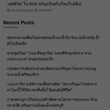
‘เฟสติวัล’ ใน ROV พร้อมรับสกินใหม่ใกล้ฉัน!
Parnicha Sasookjit
04/04/2025
Recent Posts
ชลประทานเชียงใหม่เร่งพร่องน้ำแม่น้ำปิง รับมวลน้ำเหนือ ย้ำ
ยังไม่ล้นตลิ่ง
ฟาดลุคใหม่! “แบม พิชญานิน” แดนซ์สับทุกจังหวะ ชวน
แฟนๆ แกะท่า #นอกจอนอกใจ
กรมชลฯ รับฟังประชาชน ติดตามแก้ปัญหาโครงการประตู
ระบายน้ำศรีสองรักฯ
‘แมน การิน’ แชร์ความเชื่อชวนคิด! “อยากกินอะไรหลังจาก
ลาโลกนี้ ให้ใส่บาตรสิ่งนั้นไว้ตอนยังมีชีวิต”
ราชเลขานุการในพระองค์ฯ ติดตามโครงการหุบกะพง–ห้วย
ทรายใต้ เสริมความมั่นคงน้ำเพชรบุรี