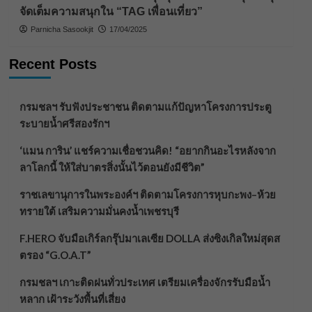
จัดเต็มความสนุกใน “TAG เพื่อนเที่ยว”
Parnicha Sasookjit
17/04/2025
Recent Posts
กรมชลฯ รับฟังประชาชน ติดตามแก้ปัญหาโครงการประตู
ระบายน้ำศรีสองรักฯ
‘แมน การิน’ แชร์ความเชื่อชวนคิด! “อยากกินอะไรหลังจาก
ลาโลกนี้ ให้ใส่บาตรสิ่งนั้นไว้ตอนยังมีชีวิต”
ราชเลขานุการในพระองค์ฯ ติดตามโครงการหุบกะพง–ห้วย
ทรายใต้ เสริมความมั่นคงน้ำเพชรบุรี
F.HERO จับมือเกิร์ลกรุ๊ปมาเลเซีย DOLLA ส่งซิงเกิลใหม่สุดส
ตรอง “G.O.A.T”
กรมชลฯ เกาะติดฝนทั่วประเทศ เตรียมเครื่องจักรรับมือน้ำ
หลาก เฝ้าระวังพื้นที่เสี่ยง