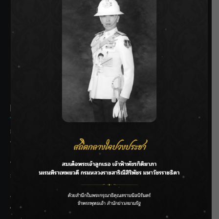
SIAMRATH VARIETY
THE BEST ENTERTAINMENT
Recent Posts
กรมชลฯ รับฟังประชาชน ติดตามแก้ปัญหาโครงการประตู
ระบายน้ำศรีสองรักฯ
‘แมน การิน’ แชร์ความเชื่อชวนคิด! “อยากกินอะไรหลังจาก
ลาโลกนี้ ให้ใส่บาตรสิ่งนั้นไว้ตอนยังมีชีวิต”
ราชเลขานุการในพระองค์ฯ ติดตามโครงการหุบกะพง–ห้วย
ทรายใต้ เสริมความมั่นคงน้ำเพชรบุรี