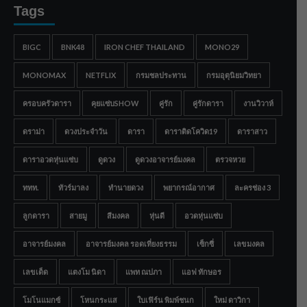
Tags
BIGC
BNK48
IRON CHEF THAILAND
MONO29
MONOMAX
NETFLIX
กรมชลประทาน
กรมอุตุนิยมวิทยา
ครอบครัวดารา
คุยแซ่บSHOW
คู่รัก
คู่รักดารา
งานวิวาห์
ดราม่า
ดวงประจำวัน
ดารา
ดาราติดโควิด19
ดาราสาว
ดาราอวดหุ่นแซ่บ
ดูดวง
ดูดวงอาจารย์มงคล
ตรวจหวย
ททท.
ทัวร์มาลง
ทำนายดวง
พยากรณ์อากาศ
ละครช่อง 3
ลูกดารา
สายมู
สีมงคล
หุ่นดี
อวดหุ่นแซ่บ
อาจารย์มงคล
อาจารย์มงคล รอดเที่ยงธรรม
เซ็กซี่
เลขมงคล
เลขเด็ด
แตงโม นิดา
แพท ณปภา
แอฟ ทักษอร
โมโนแมกซ์
โหนกระแส
ใบเฟิร์น พิมพ์ชนก
ใหม่ ดาวิกา