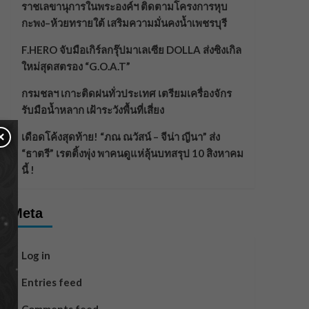
ราชเลขานุการในพระองค์ฯ ติดตามโครงการหุบ
กะพง–ห้วยทรายใต้ เสริมความมั่นคงน้ำเพชรบุรี
F.HERO จับมือเกิร์ลกรุ๊ปมาเลเซีย DOLLA ส่งซิงเกิล
ใหม่สุดสตรอง “G.O.A.T”
กรมชลฯ เกาะติดฝนทั่วประเทศ เตรียมเครื่องจักร
รับมือน้ำหลาก เฝ้าระวังพื้นที่เสี่ยง
×
เดือดโค้งสุดท้าย! “ภณ ณวัสน์ – จีน่า ญีนา” ส่ง
“ธาตรี” เรตติ้งพุ่ง พาคนดูแห่ลุ้นบทสรุป 10 สิงหาคม
นี้ !
Meta
Log in
Entries feed