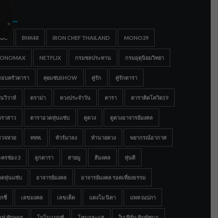
gs
IGC
BNK48
IRON CHEF THAILAND
MONO29
ONOMAX
NETFLIX
กรมชลประทาน
กรมอุตุนิยมวิทยา
รอบครัวดารา
คุยแซ่บSHOW
คู่รัก
คู่รักดารา
นวิวาห์
ดราม่า
ดวงประจำวัน
ดารา
ดาราติดโควิด19
าราสาว
ดาราอวดหุ่นแซ่บ
ดูดวง
ดูดวงอาจารย์มงคล
รวจหวย
ททท.
ทัวร์มาลง
ทำนายดวง
พยากรณ์อากาศ
ครช่อง 3
ลูกดารา
สายมู
สีมงคล
หุ่นดี
ดหุ่นแซ่บ
อาจารย์มงคล
อาจารย์มงคล รอดเที่ยงธรรม
กซี่
เลขมงคล
เลขเด็ด
แตงโม นิดา
แพท ณปภา
อฟ ทักษอร
โมโนแมกซ์
โหนกระแส
ใบเฟิร์น พิมพ์ชนก