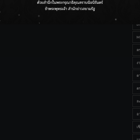
Ta
กรมชลฯ เกาะติดฝนทั่วประเทศ เตรียมเครื่องจักรรับมือน้ำ
หลาก เฝ้าระวังพื้นที่เสี่ยง
B
M
ค
งา
ด
ต
ละ
อว
เซ็
แ