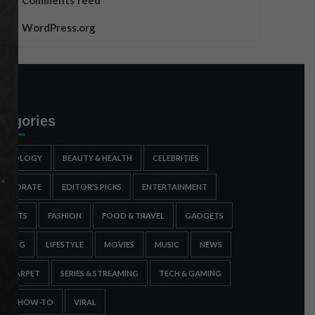
Comments feed
WordPress.org
tegories
STROLOGY
BEAUTY & HEALTH
CELEBRITIES
ORPORATE
EDITOR'S PICKS
ENTERTAINMENT
SPORTS
FASHION
FOOD & TRAVEL
GADGETS
AMING
LIFESTYLE
MOVIES
MUSIC
NEWS
ED CARPET
SERIES & STREAMING
TECH & GAMING
IPS & HOW-TO
VIRAL