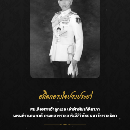
Recent Posts
Ca
กรมชลฯ รับฟังประชาชน ติดตามแก้ปัญหาโครงการประตู
A
ระบายน้ำศรีสองรักฯ
C
‘แมน การิน’ แชร์ความเชื่อชวนคิด! “อยากกินอะไรหลังจาก
E
ลาโลกนี้ ให้ใส่บาตรสิ่งนั้นไว้ตอนยังมีชีวิต”
G
ราชเลขานุการในพระองค์ฯ ติดตามโครงการหุบกะพง–ห้วย
ทรายใต้ เสริมความมั่นคงน้ำเพชรบุรี
R
F.HERO จับมือเกิร์ลกรุ๊ปมาเลเซีย DOLLA ส่งซิงเกิลใหม่สุดส
T
ตรอง “G.O.A.T”