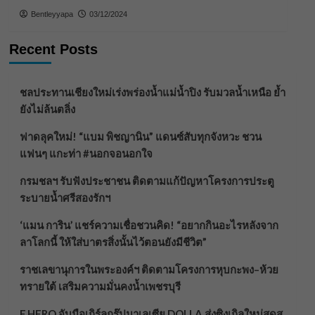
Bentleyyapa
03/12/2024
Recent Posts
ชลประทานเชียงใหม่เร่งพร่องน้ำแม่น้ำปิง รับมวลน้ำเหนือ ย้ำ
ยังไม่ล้นตลิ่ง
ฟาดลุคใหม่! “แบม พิชญานิน” แดนซ์สับทุกจังหวะ ชวน
แฟนๆ แกะท่า #นอกจอนอกใจ
กรมชลฯ รับฟังประชาชน ติดตามแก้ปัญหาโครงการประตู
ระบายน้ำศรีสองรักฯ
‘แมน การิน’ แชร์ความเชื่อชวนคิด! “อยากกินอะไรหลังจาก
ลาโลกนี้ ให้ใส่บาตรสิ่งนั้นไว้ตอนยังมีชีวิต”
ราชเลขานุการในพระองค์ฯ ติดตามโครงการหุบกะพง–ห้วย
ทรายใต้ เสริมความมั่นคงน้ำเพชรบุรี
F.HERO จับมือเกิร์ลกรุ๊ปมาเลเซีย DOLLA ส่งซิงเกิลใหม่สุดส