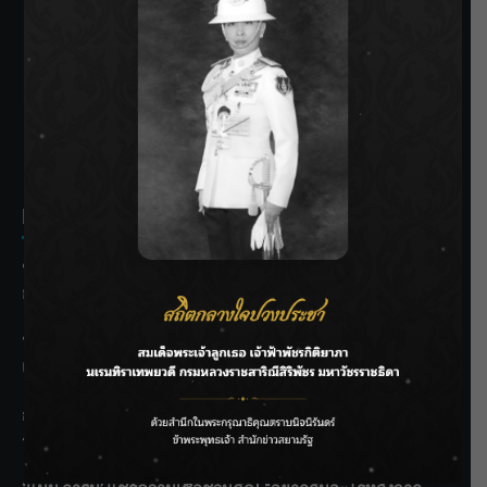
SIAMRATH VARIETY
THE BEST ENTERTAINMENT
Recent Posts
ชลประทานเชียงใหม่เร่งพร่องน้ำแม่น้ำปิง รับมวลน้ำเหนือ ย้ำ
ยังไม่ล้นตลิ่ง
ฟาดลุคใหม่! “แบม พิชญานิน” แดนซ์สับทุกจังหวะ ชวนแฟนๆ
แกะท่า #นอกจอนอกใจ
กรมชลฯ รับฟังประชาชน ติดตามแก้ปัญหาโครงการประตู
ระบายน้ำศรีสองรักฯ