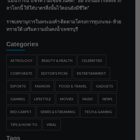
‘แมน การิน’ แชร์ความเชื่อชวนคิด! “อยากกินอะไรหลังจาก
ลาโลกนี้ ให้ใส่บาตรสิ่งนั้นไว้ตอนยังมีชีวิต”
ราชเลขานุการในพระองค์ฯ ติดตามโครงการหุบกะพง–ห้วย
ทรายใต้ เสริมความมั่นคงน้ำเพชรบุรี
Categories
ASTROLOGY
BEAUTY & HEALTH
CELEBRITIES
CORPORATE
EDITOR'S PICKS
ENTERTAINMENT
ESPORTS
FASHION
FOOD & TRAVEL
GADGETS
GAMING
LIFESTYLE
MOVIES
MUSIC
NEWS
RED CARPET
SERIES & STREAMING
TECH & GAMING
TIPS & HOW-TO
VIRAL
Tags