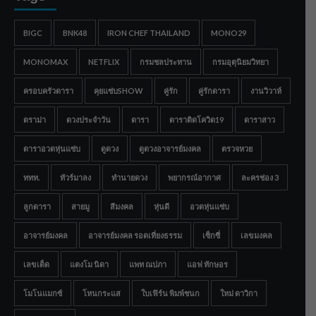
BIGC
BNK48
IRON CHEF THAILAND
MONO29
MONOMAX
NETFLIX
กรมชลประทาน
กรมอุตุนิยมวิทยา
ครอบครัวดารา
คุยแซ่บSHOW
คู่รัก
คู่รักดารา
งานวิวาห์
ดราม่า
ดวงประจำวัน
ดารา
ดาราติดโควิด19
ดาราสาว
ดาราอวดหุ่นแซ่บ
ดูดวง
ดูดวงอาจารย์มงคล
ตรวจหวย
ททท.
ทัวร์มาลง
ทำนายดวง
พยากรณ์อากาศ
ละครช่อง 3
ลูกดารา
สายมู
สีมงคล
หุ่นดี
อวดหุ่นแซ่บ
อาจารย์มงคล
อาจารย์มงคล รอดเที่ยงธรรม
เซ็กซี่
เลขมงคล
เลขเด็ด
แตงโม นิดา
แพท ณปภา
แอฟ ทักษอร
โมโนแมกซ์
โหนกระแส
ใบเฟิร์น พิมพ์ชนก
ใหม่ ดาวิกา