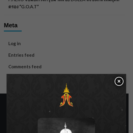
ตรอง “G.O.A.T”
Meta
Log in
Entries feed
Comments feed
WordPress.org
×