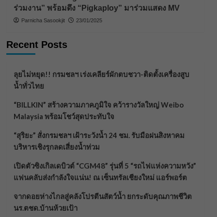
ร่วมงาน” พร้อมดึง “Pigkaploy” มาร่วมแสดง MV
Parnicha Sasookjit
23/01/2025
Recent Posts
ลุยไม่หยุด!! กรมชลฯ เร่งเคลียร์ผักตบชวา-ติดตั้งเครื่องสูบ
น้ำทั่วไทย
“BILLKIN” สร้างความภาคภูมิใจ คว้ารางวัลใหญ่ Weibo
Malaysia พร้อมโชว์สุดประทับใจ
“สุริยะ” สั่งกรมชลฯ เฝ้าระวังน้ำ 24 ชม. รับมือฝนสิงหาคม
บริหารเชิงรุกลดเสี่ยงน้ำท่วม
เปิดตัวซิงเกิลเดบิวต์ “CGM48” รุ่นที่ 5 “รถไฟแห่งความหวัง”
แฟนคลับส่งกำลังใจแน่น! ณ เซ็นทรัลเชียงใหม่ แอร์พอร์ต
จากดอยห่างไกลสู่คลังโปรตีนสัตว์น้ำ ยกระดับคุณภาพชีวิต
นร.ตชด.บ้านห้วยเป้า