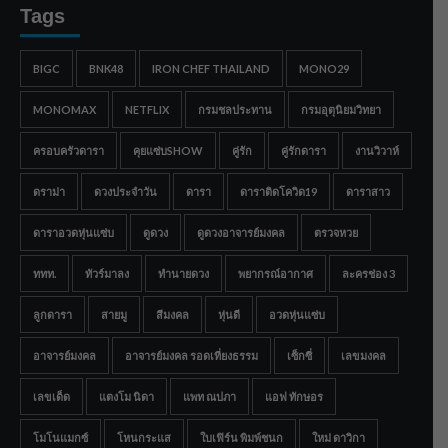
Tags
BIGC
BNK48
IRON CHEF THAILAND
MONO29
MONOMAX
NETFLIX
กรมชลประทาน
กรมอุตุนิยมวิทยา
ครอบครัวดารา
คุยแซ่บSHOW
คู่รัก
คู่รักดารา
งานวิวาห์
ดราม่า
ดวงประจำวัน
ดารา
ดาราติดโควิด19
ดาราสาว
ดาราอวดหุ่นแซ่บ
ดูดวง
ดูดวงอาจารย์มงคล
ตรวจหวย
ททท.
ทัวร์มาลง
ทำนายดวง
พยากรณ์อากาศ
ละครช่อง 3
ลูกดารา
สายมู
สีมงคล
หุ่นดี
อวดหุ่นแซ่บ
อาจารย์มงคล
อาจารย์มงคล รอดเที่ยงธรรม
เซ็กซี่
เลขมงคล
เลขเด็ด
แตงโม นิดา
แพท ณปภา
แอฟ ทักษอร
โมโนแมกซ์
โหนกระแส
ใบเฟิร์น พิมพ์ชนก
ใหม่ ดาวิกา