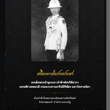
SIAMRATH VARIETY
THE BEST ENTERTAINMENT
Recent Posts
ลุยไม่หยุด!! กรมชลฯ เร่งเคลียร์ผักตบชวา-ติดตั้งเครื่องสูบน้ำ
ทั่วไทย
“BILLKIN” สร้างความภาคภูมิใจ คว้ารางวัลใหญ่ Weibo
Malaysia พร้อมโชว์สุดประทับใจ
“สุริยะ” สั่งกรมชลฯ เฝ้าระวังน้ำ 24 ชม. รับมือฝนสิงหาคม
บริหารเชิงรุกลดเสี่ยงน้ำท่วม