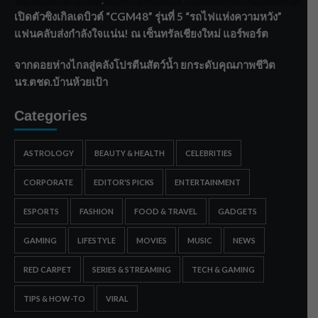
เปิดตัวซิงเกิลเดบิวต์ “CGM48” รุ่นที่ 5 “รถไฟแห่งความหวัง”
แฟนคลับส่งกำลังใจแน่น! ณ เซ็นทรัลเชียงใหม่ แอร์พอร์ต
จากดอยห่างไกลสู่คลังโปรตีนสัตว์น้ำ ยกระดับคุณภาพชีวิต
นร.ตชด.บ้านห้วยเป้า
Categories
ASTROLOGY
BEAUTY & HEALTH
CELEBRITIES
CORPORATE
EDITOR'S PICKS
ENTERTAINMENT
ESPORTS
FASHION
FOOD & TRAVEL
GADGETS
GAMING
LIFESTYLE
MOVIES
MUSIC
NEWS
RED CARPET
SERIES & STREAMING
TECH & GAMING
TIPS & HOW-TO
VIRAL