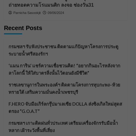
ถ่ายทอดความโรแมนติก ลงจอ ช่องวัน31
Parnicha Sasookjit
09/06/2024
Recent Posts
กรมชลฯ รับฟังประชาชน ติดตามแก้ปัญหาโครงการประตู
ระบายน้ำศรีสองรักฯ
‘แมน การิน’ แชร์ความเชื่อชวนคิด! “อยากกินอะไรหลังจาก
ลาโลกนี้ ให้ใส่บาตรสิ่งนั้นไว้ตอนยังมีชีวิต”
ราชเลขานุการในพระองค์ฯ ติดตามโครงการหุบกะพง–ห้วย
ทรายใต้ เสริมความมั่นคงน้ำเพชรบุรี
F.HERO จับมือเกิร์ลกรุ๊ปมาเลเซีย DOLLA ส่งซิงเกิลใหม่สุดส
ตรอง “G.O.A.T”
กรมชลฯ เกาะติดฝนทั่วประเทศ เตรียมเครื่องจักรรับมือน้ำ
หลาก เฝ้าระวังพื้นที่เสี่ยง