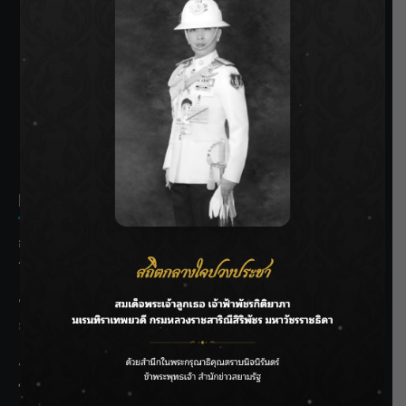
SIAMRATH VARIETY
THE BEST ENTERTAINMENT
Recent Posts
กรมชลฯ รับฟังประชาชน ติดตามแก้ปัญหาโครงการประตู
ระบายน้ำศรีสองรักฯ
‘แมน การิน’ แชร์ความเชื่อชวนคิด! “อยากกินอะไรหลังจาก
ลาโลกนี้ ให้ใส่บาตรสิ่งนั้นไว้ตอนยังมีชีวิต”
ราชเลขานุการในพระองค์ฯ ติดตามโครงการหุบกะพง–ห้วย
ทรายใต้ เสริมความมั่นคงน้ำเพชรบุรี