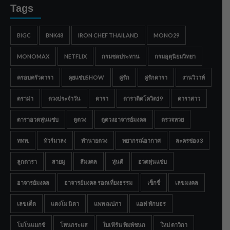
Tags
BIGC
BNK48
IRON CHEF THAILAND
MONO29
MONOMAX
NETFLIX
กรมชลประทาน
กรมอุตุนิยมวิทยา
ครอบครัวดารา
คุยแซ่บSHOW
คู่รัก
คู่รักดารา
งานวิวาห์
ดราม่า
ดวงประจำวัน
ดารา
ดาราติดโควิด19
ดาราสาว
ดาราอวดหุ่นแซ่บ
ดูดวง
ดูดวงอาจารย์มงคล
ตรวจหวย
ททท.
ทัวร์มาลง
ทำนายดวง
พยากรณ์อากาศ
ละครช่อง 3
ลูกดารา
สายมู
สีมงคล
หุ่นดี
อวดหุ่นแซ่บ
อาจารย์มงคล
อาจารย์มงคล รอดเที่ยงธรรม
เซ็กซี่
เลขมงคล
เลขเด็ด
แตงโม นิดา
แพท ณปภา
แอฟ ทักษอร
โมโนแมกซ์
โหนกระแส
ใบเฟิร์น พิมพ์ชนก
ใหม่ ดาวิกา