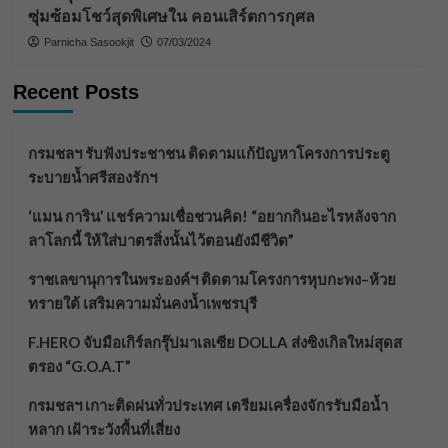
ซุ่มซ้อมโชว์สุดพิเศษใน คอนเสิร์ตการกุศล
Parnicha Sasookjit
07/03/2024
Recent Posts
กรมชลฯ รับฟังประชาชน ติดตามแก้ปัญหาโครงการประตู
ระบายน้ำศรีสองรักฯ
‘แมน การิน’ แชร์ความเชื่อชวนคิด! “อยากกินอะไรหลังจาก
ลาโลกนี้ ให้ใส่บาตรสิ่งนั้นไว้ตอนยังมีชีวิต”
ราชเลขานุการในพระองค์ฯ ติดตามโครงการหุบกะพง–ห้วย
ทรายใต้ เสริมความมั่นคงน้ำเพชรบุรี
F.HERO จับมือเกิร์ลกรุ๊ปมาเลเซีย DOLLA ส่งซิงเกิลใหม่สุดส
ตรอง “G.O.A.T”
กรมชลฯ เกาะติดฝนทั่วประเทศ เตรียมเครื่องจักรรับมือน้ำ
หลาก เฝ้าระวังพื้นที่เสี่ยง