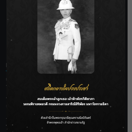
SIAMRATH VARIETY
THE BEST ENTERTAINMENT
Recent Posts
กรมชลฯ รับฟังประชาชน ติดตามแก้ปัญหาโครงการประตู
ระบายน้ำศรีสองรักฯ
‘แมน การิน’ แชร์ความเชื่อชวนคิด! “อยากกินอะไรหลังจาก
ลาโลกนี้ ให้ใส่บาตรสิ่งนั้นไว้ตอนยังมีชีวิต”
ราชเลขานุการในพระองค์ฯ ติดตามโครงการหุบกะพง–ห้วย
ทรายใต้ เสริมความมั่นคงน้ำเพชรบุรี