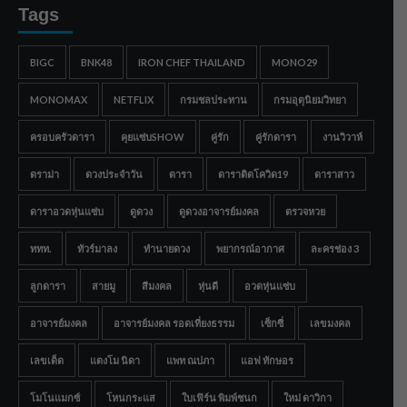
Tags
BIGC
BNK48
IRON CHEF THAILAND
MONO29
MONOMAX
NETFLIX
กรมชลประทาน
กรมอุตุนิยมวิทยา
ครอบครัวดารา
คุยแซ่บSHOW
คู่รัก
คู่รักดารา
งานวิวาห์
ดราม่า
ดวงประจำวัน
ดารา
ดาราติดโควิด19
ดาราสาว
ดาราอวดหุ่นแซ่บ
ดูดวง
ดูดวงอาจารย์มงคล
ตรวจหวย
ททท.
ทัวร์มาลง
ทำนายดวง
พยากรณ์อากาศ
ละครช่อง 3
ลูกดารา
สายมู
สีมงคล
หุ่นดี
อวดหุ่นแซ่บ
อาจารย์มงคล
อาจารย์มงคล รอดเที่ยงธรรม
เซ็กซี่
เลขมงคล
เลขเด็ด
แตงโม นิดา
แพท ณปภา
แอฟ ทักษอร
โมโนแมกซ์
โหนกระแส
ใบเฟิร์น พิมพ์ชนก
ใหม่ ดาวิกา