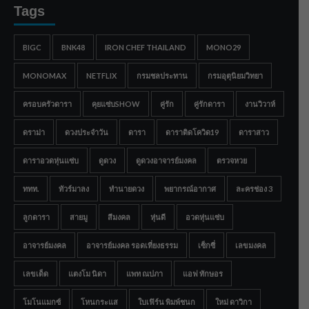
Tags
BIGC
BNK48
IRON CHEF THAILAND
MONO29
MONOMAX
NETFLIX
กรมชลประทาน
กรมอุตุนิยมวิทยา
ครอบครัวดารา
คุยแซ่บSHOW
คู่รัก
คู่รักดารา
งานวิวาห์
ดราม่า
ดวงประจำวัน
ดารา
ดาราติดโควิด19
ดาราสาว
ดาราอวดหุ่นแซ่บ
ดูดวง
ดูดวงอาจารย์มงคล
ตรวจหวย
ททท.
ทัวร์มาลง
ทำนายดวง
พยากรณ์อากาศ
ละครช่อง 3
ลูกดารา
สายมู
สีมงคล
หุ่นดี
อวดหุ่นแซ่บ
อาจารย์มงคล
อาจารย์มงคล รอดเที่ยงธรรม
เซ็กซี่
เลขมงคล
เลขเด็ด
แตงโม นิดา
แพท ณปภา
แอฟ ทักษอร
โมโนแมกซ์
โหนกระแส
ใบเฟิร์น พิมพ์ชนก
ใหม่ ดาวิกา