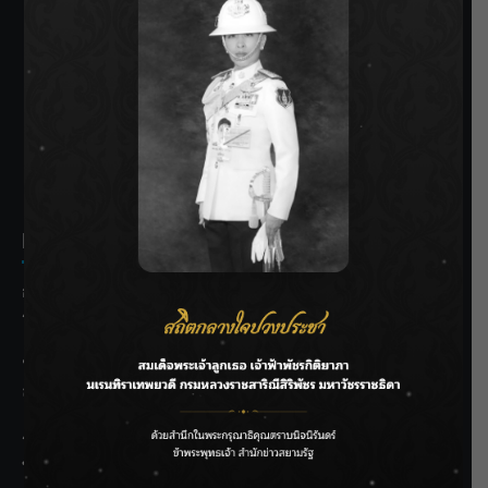
SIAMRATH VARIETY
THE BEST ENTERTAINMENT
Recent Posts
กรมชลฯ รับฟังประชาชน ติดตามแก้ปัญหาโครงการประตู
ระบายน้ำศรีสองรักฯ
‘แมน การิน’ แชร์ความเชื่อชวนคิด! “อยากกินอะไรหลังจาก
ลาโลกนี้ ให้ใส่บาตรสิ่งนั้นไว้ตอนยังมีชีวิต”
ราชเลขานุการในพระองค์ฯ ติดตามโครงการหุบกะพง–ห้วย
ทรายใต้ เสริมความมั่นคงน้ำเพชรบุรี