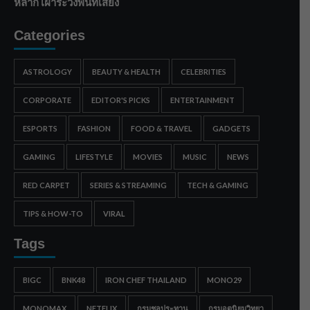
หลาก เฝ้าระวังพื้นที่เสี่ยง
Categories
ASTROLOGY
BEAUTY & HEALTH
CELEBRITIES
CORPORATE
EDITOR'S PICKS
ENTERTAINMENT
ESPORTS
FASHION
FOOD & TRAVEL
GADGETS
GAMING
LIFESTYLE
MOVIES
MUSIC
NEWS
RED CARPET
SERIES & STREAMING
TECH & GAMING
TIPS & HOW-TO
VIRAL
Tags
BIGC
BNK48
IRON CHEF THAILAND
MONO29
MONOMAX
NETFLIX
กรมชลประทาน
กรมอุตุนิยมวิทยา