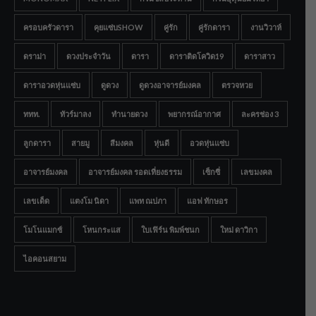
ครอบครัวดารา
คุยแซ่บSHOW
คู่รัก
คู่รักดารา
งานวิวาห์
ดราม่า
ดวงประจำวัน
ดารา
ดาราติดโควิด19
ดาราสาว
ดาราอวดหุ่นแซ่บ
ดูดวง
ดูดวงอาจารย์มงคล
ตรวจหวย
ททท.
ทัวร์มาลง
ทำนายดวง
พยากรณ์อากาศ
ละครช่อง 3
ลูกดารา
สายมู
สีมงคล
หุ่นดี
อวดหุ่นแซ่บ
อาจารย์มงคล
อาจารย์มงคล รอดเที่ยงธรรม
เซ็กซี่
เลขมงคล
เลขเด็ด
แตงโม นิดา
แพท ณปภา
แอฟ ทักษอร
โมโนแมกซ์
โหนกระแส
ใบเฟิร์น พิมพ์ชนก
ใหม่ ดาวิกา
ไอคอนสยาม