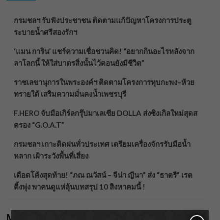
กรมชลฯ รับฟังประชาชน ติดตามแก้ปัญหาโครงการประตู
ระบายน้ำศรีสองรักฯ
‘แมน การิน’ แชร์ความเชื่อชวนคิด! “อยากกินอะไรหลังจาก
ลาโลกนี้ ให้ใส่บาตรสิ่งนั้นไว้ตอนยังมีชีวิต”
ราชเลขานุการในพระองค์ฯ ติดตามโครงการหุบกะพง–ห้วย
ทรายใต้ เสริมความมั่นคงน้ำเพชรบุรี
F.HERO จับมือเกิร์ลกรุ๊ปมาเลเซีย DOLLA ส่งซิงเกิลใหม่สุดส
ตรอง “G.O.A.T”
กรมชลฯ เกาะติดฝนทั่วประเทศ เตรียมเครื่องจักรรับมือน้ำ
หลาก เฝ้าระวังพื้นที่เสี่ยง
เดือดโค้งสุดท้าย! “ภณ ณวัสน์ – จีน่า ญีนา” ส่ง “ธาตรี” เรต
ติ้งพุ่ง พาคนดูแห่ลุ้นบทสรุป 10 สิงหาคมนี้ !
Meta