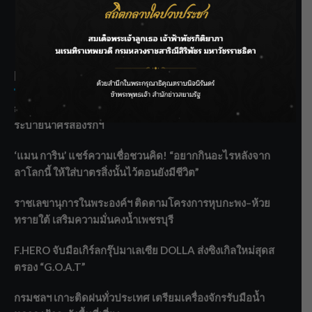
SIAMRATH VARIETY
THE BEST ENTERTAINMENT
Recent Posts
กรมชลฯ รับฟังประชาชน ติดตามแก้ปัญหาโครงการประตู
ระบายน้ำศรีสองรักฯ
‘แมน การิน’ แชร์ความเชื่อชวนคิด! “อยากกินอะไรหลังจาก
ลาโลกนี้ ให้ใส่บาตรสิ่งนั้นไว้ตอนยังมีชีวิต”
ราชเลขานุการในพระองค์ฯ ติดตามโครงการหุบกะพง–ห้วย
ทรายใต้ เสริมความมั่นคงน้ำเพชรบุรี
F.HERO จับมือเกิร์ลกรุ๊ปมาเลเซีย DOLLA ส่งซิงเกิลใหม่สุดส
ตรอง “G.O.A.T”
กรมชลฯ เกาะติดฝนทั่วประเทศ เตรียมเครื่องจักรรับมือน้ำ