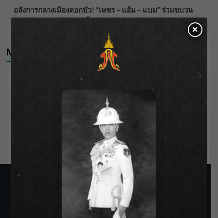
อลังการกลางเมืองดอกบัว! “เพชร – แอ้ม – แบม” ร่วมขบวน
แห่เทียนพรรษาอุบลฯ ครั้งแรก สืบสานประเพณีกว่า 120 ปี
×
Meta
Log in
Entries feed
Comments feed
WordPress.org