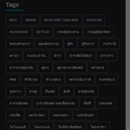
Tags
BIGC
BNK48
IRON CHEF THAILAND
MONO29
MONOMAX
NETFLIX
กรมชลประทาน
กรมอุตุนิยมวิทยา
ครอบครัวดารา
คุยแซ่บSHOW
คู่รัก
คู่รักดารา
งานวิวาห์
ดราม่า
ดวงประจำวัน
ดารา
ดาราติดโควิด19
ดาราสาว
ดาราอวดหุ่นแซ่บ
ดูดวง
ดูดวงอาจารย์มงคล
ตรวจหวย
ททท.
ทัวร์มาลง
ทำนายดวง
พยากรณ์อากาศ
ละครช่อง 3
ลูกดารา
สายมู
สีมงคล
หุ่นดี
อวดหุ่นแซ่บ
อาจารย์มงคล
อาจารย์มงคล รอดเที่ยงธรรม
เซ็กซี่
เลขมงคล
เลขเด็ด
แตงโม นิดา
แพท ณปภา
แอฟ ทักษอร
โมโนแมกซ์
โหนกระแส
ใบเฟิร์น พิมพ์ชนก
ใหม่ ดาวิกา