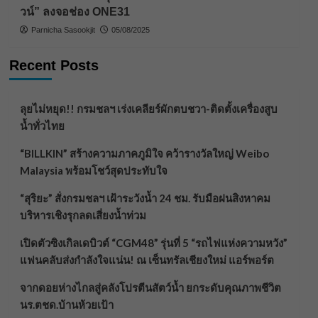
วน์” ลงจอช่อง ONE31
Parnicha Sasookjit
05/08/2025
Recent Posts
ลุยไม่หยุด!! กรมชลฯ เร่งเคลียร์ผักตบชวา-ติดตั้งเครื่องสูบ
น้ำทั่วไทย
“BILLKIN” สร้างความภาคภูมิใจ คว้ารางวัลใหญ่ Weibo
Malaysia พร้อมโชว์สุดประทับใจ
“สุริยะ” สั่งกรมชลฯ เฝ้าระวังน้ำ 24 ชม. รับมือฝนสิงหาคม
บริหารเชิงรุกลดเสี่ยงน้ำท่วม
เปิดตัวซิงเกิลเดบิวต์ “CGM48” รุ่นที่ 5 “รถไฟแห่งความหวัง”
แฟนคลับส่งกำลังใจแน่น! ณ เซ็นทรัลเชียงใหม่ แอร์พอร์ต
จากดอยห่างไกลสู่คลังโปรตีนสัตว์น้ำ ยกระดับคุณภาพชีวิต
นร.ตชด.บ้านห้วยเป้า