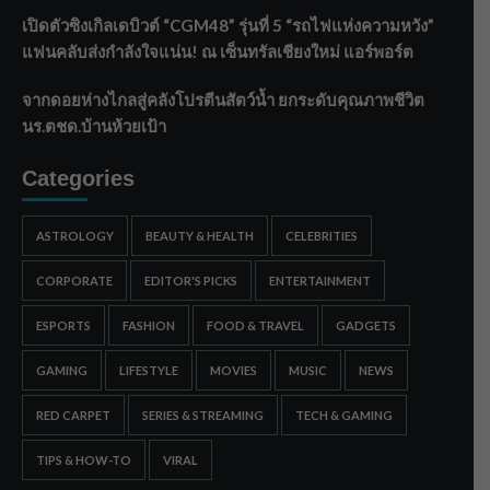
เปิดตัวซิงเกิลเดบิวต์ “CGM48” รุ่นที่ 5 “รถไฟแห่งความหวัง”
แฟนคลับส่งกำลังใจแน่น! ณ เซ็นทรัลเชียงใหม่ แอร์พอร์ต
จากดอยห่างไกลสู่คลังโปรตีนสัตว์น้ำ ยกระดับคุณภาพชีวิต
นร.ตชด.บ้านห้วยเป้า
Categories
ASTROLOGY
BEAUTY & HEALTH
CELEBRITIES
CORPORATE
EDITOR'S PICKS
ENTERTAINMENT
ESPORTS
FASHION
FOOD & TRAVEL
GADGETS
GAMING
LIFESTYLE
MOVIES
MUSIC
NEWS
RED CARPET
SERIES & STREAMING
TECH & GAMING
TIPS & HOW-TO
VIRAL