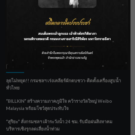
SIAMRATH VARIETY
THE BEST ENTERTAINMENT
Recent Posts
ลุยไม่หยุด!! กรมชลฯ เร่งเคลียร์ผักตบชวา-ติดตั้งเครื่องสูบน้ำ
ทั่วไทย
“BILLKIN” สร้างความภาคภูมิใจ คว้ารางวัลใหญ่ Weibo
Malaysia พร้อมโชว์สุดประทับใจ
“สุริยะ” สั่งกรมชลฯ เฝ้าระวังน้ำ 24 ชม. รับมือฝนสิงหาคม
บริหารเชิงรุกลดเสี่ยงน้ำท่วม