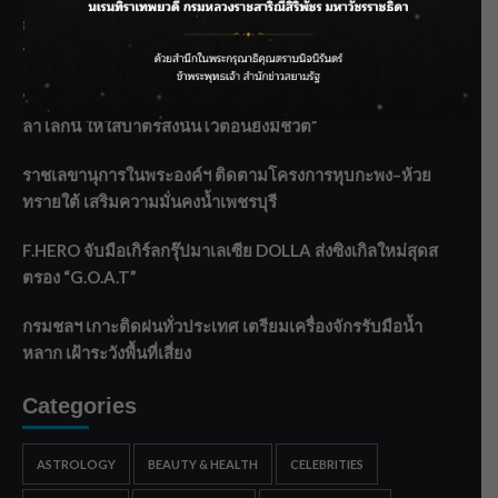
กรมชลฯ รับฟังประชาชน ติดตามแก้ปัญหาโครงการประตู
ระบายน้ำศรีสองรักฯ
‘แมน การิน’ แชร์ความเชื่อชวนคิด! “อยากกินอะไรหลังจาก
ลาโลกนี้ ให้ใส่บาตรสิ่งนั้นไว้ตอนยังมีชีวิต”
ราชเลขานุการในพระองค์ฯ ติดตามโครงการหุบกะพง–ห้วย
ทรายใต้ เสริมความมั่นคงน้ำเพชรบุรี
F.HERO จับมือเกิร์ลกรุ๊ปมาเลเซีย DOLLA ส่งซิงเกิลใหม่สุดส
ตรอง “G.O.A.T”
กรมชลฯ เกาะติดฝนทั่วประเทศ เตรียมเครื่องจักรรับมือน้ำ
หลาก เฝ้าระวังพื้นที่เสี่ยง
Categories
ASTROLOGY
BEAUTY & HEALTH
CELEBRITIES