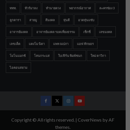
ททท.
ทัวร์มาลง
ทำนายดวง
พยากรณ์อากาศ
ละครช่อง 3
ลูกดารา
สายมู
สีมงคล
หุ่นดี
อวดหุ่นแซ่บ
อาจารย์มงคล
อาจารย์มงคล รอดเที่ยงธรรม
เซ็กซี่
เลขมงคล
เลขเด็ด
แตงโม นิดา
แพท ณปภา
แอฟ ทักษอร
โมโนแมกซ์
โหนกระแส
ใบเฟิร์น พิมพ์ชนก
ใหม่ ดาวิกา
ไอคอนสยาม
Facebook
Twitter
Instagram
Youtube
Copyright © All rights reserved.
|
CoverNews
by AF
themes.