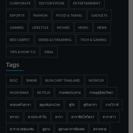
CORPORATE
EDITOR'S PICKS
ENTERTAINMENT
ESPORTS
FASHION
FOOD & TRAVEL
GADGETS
GAMING
LIFESTYLE
MOVIES
MUSIC
NEWS
RED CARPET
SERIES & STREAMING
TECH & GAMING
TIPS & HOW-TO
VIRAL
Tags
BIGC
BNK48
IRON CHEF THAILAND
MONO29
MONOMAX
NETFLIX
กรมชลประทาน
กรมอุตุนิยมวิทยา
ครอบครัวดารา
คุยแซ่บSHOW
คู่รัก
คู่รักดารา
งานวิวาห์
ดราม่า
ดวงประจำวัน
ดารา
ดาราติดโควิด19
ดาราสาว
ดาราอวดหุ่นแซ่บ
ดูดวง
ดูดวงอาจารย์มงคล
ตรวจหวย