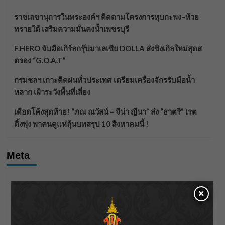
ราชเลขานุการในพระองค์ฯ ติดตามโครงการหุบกะพง–ห้วย
ทรายใต้ เสริมความมั่นคงน้ำเพชรบุรี
F.HERO จับมือเกิร์ลกรุ๊ปมาเลเซีย DOLLA ส่งซิงเกิลใหม่สุดส
ตรอง “G.O.A.T”
กรมชลฯ เกาะติดฝนทั่วประเทศ เตรียมเครื่องจักรรับมือน้ำ
หลาก เฝ้าระวังพื้นที่เสี่ยง
เดือดโค้งสุดท้าย! “ภณ ณวัสน์ – จีน่า ญีนา” ส่ง “ธาตรี” เรต
ติ้งพุ่ง พาคนดูแห่ลุ้นบทสรุป 10 สิงหาคมนี้ !
Meta
Log in
×
Entries feed