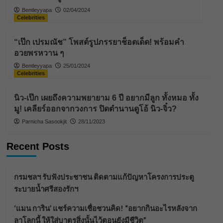
Bentleyyapa
02/04/2024
Celebrities
“เป๊ก เปรมณัช” โพสต์รูปภรรยาช็อตเด็ด! พร้อมคำ
อวยพรหวาน ๆ
Bentleyyapa
25/01/2024
Celebrities
นิว-เป๊ก เผยถึงความพยายาม 6 ปี อยากมีลูก ทั้งหมอ ทั้ง
มู! เคลียร์ออกจากวงการ ปิดตำนานดูโอ้ นิว-จิ๋ว?
Parnicha Sasookjit
28/11/2023
Recent Posts
กรมชลฯ รับฟังประชาชน ติดตามแก้ปัญหาโครงการประตู
ระบายน้ำศรีสองรักฯ
‘แมน การิน’ แชร์ความเชื่อชวนคิด! “อยากกินอะไรหลังจาก
ลาโลกนี้ ให้ใส่บาตรสิ่งนั้นไว้ตอนยังมีชีวิต”