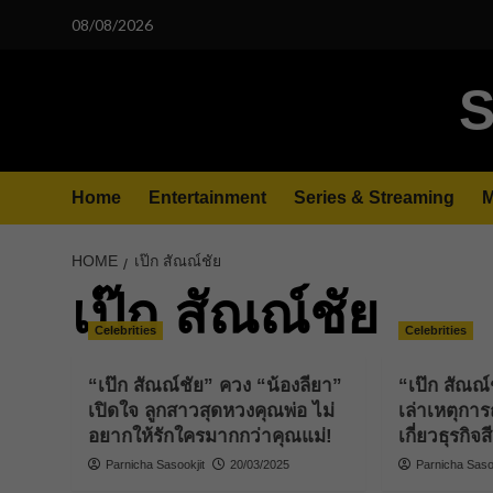
Skip
08/08/2026
to
content
S
Home
Entertainment
Series & Streaming
M
HOME
เป๊ก สัณณ์ชัย
เป๊ก สัณณ์ชัย
Celebrities
Celebrities
“เป๊ก สัณณ์ชัย” ควง “น้องลียา”
“เป๊ก สัณณ์
เปิดใจ ลูกสาวสุดหวงคุณพ่อ ไม่
เล่าเหตุการ
อยากให้รักใครมากกว่าคุณแม่!
เกี่ยวธุรกิจส
Parnicha Sasookjit
20/03/2025
Parnicha Sasoo