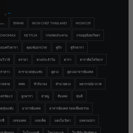
gs
IGC
BNK48
IRON CHEF THAILAND
MONO29
ONOMAX
NETFLIX
กรมชลประทาน
กรมอุตุนิยมวิทยา
รอบครัวดารา
คุยแซ่บSHOW
คู่รัก
คู่รักดารา
นวิวาห์
ดราม่า
ดวงประจำวัน
ดารา
ดาราติดโควิด19
าราสาว
ดาราอวดหุ่นแซ่บ
ดูดวง
ดูดวงอาจารย์มงคล
รวจหวย
ททท.
ทัวร์มาลง
ทำนายดวง
พยากรณ์อากาศ
ครช่อง 3
ลูกดารา
สายมู
สีมงคล
หุ่นดี
ดหุ่นแซ่บ
อาจารย์มงคล
อาจารย์มงคล รอดเที่ยงธรรม
กซี่
เลขมงคล
เลขเด็ด
แตงโม นิดา
แพท ณปภา
อฟ ทักษอร
โมโนแมกซ์
โหนกระแส
ใบเฟิร์น พิมพ์ชนก