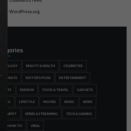
Comments feed
WordPress.org
tegories
STROLOGY
BEAUTY & HEALTH
CELEBRITIES
ORPORATE
EDITOR'S PICKS
ENTERTAINMENT
SPORTS
FASHION
FOOD & TRAVEL
GADGETS
AMING
LIFESTYLE
MOVIES
MUSIC
NEWS
ED CARPET
SERIES & STREAMING
TECH & GAMING
IPS & HOW-TO
VIRAL