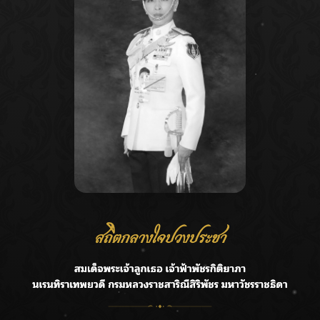
Recent Posts
Ca
กรมชลฯ รับฟังประชาชน ติดตามแก้ปัญหาโครงการประตู
A
ระบายน้ำศรีสองรักฯ
C
‘แมน การิน’ แชร์ความเชื่อชวนคิด! “อยากกินอะไรหลังจาก
E
ลาโลกนี้ ให้ใส่บาตรสิ่งนั้นไว้ตอนยังมีชีวิต”
G
ราชเลขานุการในพระองค์ฯ ติดตามโครงการหุบกะพง–ห้วย
ทรายใต้ เสริมความมั่นคงน้ำเพชรบุรี
R
F.HERO จับมือเกิร์ลกรุ๊ปมาเลเซีย DOLLA ส่งซิงเกิลใหม่สุดส
T
ตรอง “G.O.A.T”