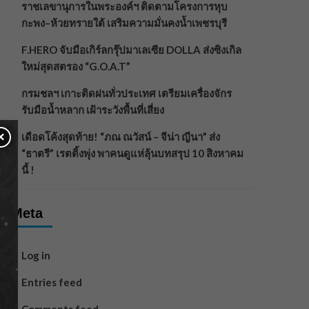
ราชเลขานุการในพระองค์ฯ ติดตามโครงการหุบ
กะพง–ห้วยทรายใต้ เสริมความมั่นคงน้ำเพชรบุรี
F.HERO จับมือเกิร์ลกรุ๊ปมาเลเซีย DOLLA ส่งซิงเกิล
ใหม่สุดสตรอง “G.O.A.T”
กรมชลฯ เกาะติดฝนทั่วประเทศ เตรียมเครื่องจักร
รับมือน้ำหลาก เฝ้าระวังพื้นที่เสี่ยง
×
เดือดโค้งสุดท้าย! “ภณ ณวัสน์ – จีน่า ญีนา” ส่ง
“ธาตรี” เรตติ้งพุ่ง พาคนดูแห่ลุ้นบทสรุป 10 สิงหาคม
นี้ !
Meta
Log in
Entries feed