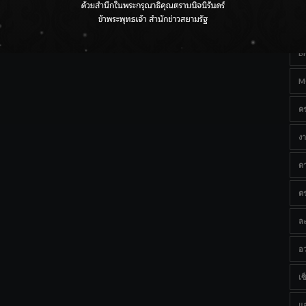
Ta
กรมชลฯ เกาะติดฝนทั่วประเทศ เตรียมเครื่องจักรรับมือน้ำ
หลาก เฝ้าระวังพื้นที่เสี่ยง
B
M
ค
งา
ด
ต
ละ
อว
เซ็
แ