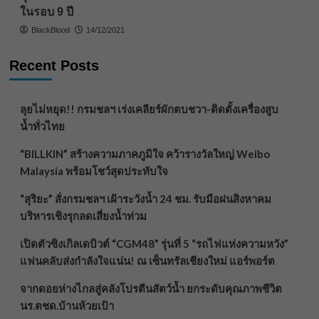
ในรอบ 9 ปี
BlackBlood
14/12/2021
Recent Posts
ลุยไม่หยุด!! กรมชลฯ เร่งเคลียร์ผักตบชวา-ติดตั้งเครื่องสูบ
น้ำทั่วไทย
“BILLKIN” สร้างความภาคภูมิใจ คว้ารางวัลใหญ่ Weibo
Malaysia พร้อมโชว์สุดประทับใจ
“สุริยะ” สั่งกรมชลฯ เฝ้าระวังน้ำ 24 ชม. รับมือฝนสิงหาคม
บริหารเชิงรุกลดเสี่ยงน้ำท่วม
เปิดตัวซิงเกิลเดบิวต์ “CGM48” รุ่นที่ 5 “รถไฟแห่งความหวัง”
แฟนคลับส่งกำลังใจแน่น! ณ เซ็นทรัลเชียงใหม่ แอร์พอร์ต
จากดอยห่างไกลสู่คลังโปรตีนสัตว์น้ำ ยกระดับคุณภาพชีวิต
นร.ตชด.บ้านห้วยเป้า