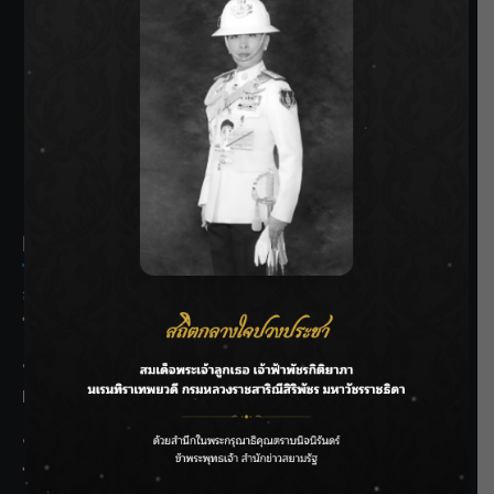
SIAMRATH VARIETY
THE BEST ENTERTAINMENT
Recent Posts
ลุยไม่หยุด!! กรมชลฯ เร่งเคลียร์ผักตบชวา-ติดตั้งเครื่องสูบน้ำ
ทั่วไทย
“BILLKIN” สร้างความภาคภูมิใจ คว้ารางวัลใหญ่ Weibo
Malaysia พร้อมโชว์สุดประทับใจ
“สุริยะ” สั่งกรมชลฯ เฝ้าระวังน้ำ 24 ชม. รับมือฝนสิงหาคม
บริหารเชิงรุกลดเสี่ยงน้ำท่วม