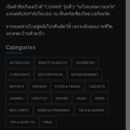
เปิดตัวซิงเกิลเดบิวต์ “CGM48” รุ่นที่ 5 “รถไฟแห่งความหวัง”
แฟนคลับส่งกำลังใจแน่น! ณ เซ็นทรัลเชียงใหม่ แอร์พอร์ต
จากดอยห่างไกลสู่คลังโปรตีนสัตว์น้ำ ยกระดับคุณภาพชีวิต
นร.ตชด.บ้านห้วยเป้า
Categories
ASTROLOGY
BEAUTY & HEALTH
CELEBRITIES
CORPORATE
EDITOR'S PICKS
ENTERTAINMENT
ESPORTS
FASHION
FOOD & TRAVEL
GADGETS
GAMING
LIFESTYLE
MOVIES
MUSIC
NEWS
RED CARPET
SERIES & STREAMING
TECH & GAMING
TIPS & HOW-TO
VIRAL