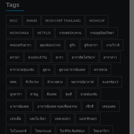
Tags
BIGC
BNK48
IRON CHEF THAILAND
MONO29
MONOMAX
NETFLIX
กรมชลประทาน
กรมอุตุนิยมวิทยา
ครอบครัวดารา
คุยแซ่บSHOW
คู่รัก
คู่รักดารา
งานวิวาห์
ดราม่า
ดวงประจำวัน
ดารา
ดาราติดโควิด19
ดาราสาว
ดาราอวดหุ่นแซ่บ
ดูดวง
ดูดวงอาจารย์มงคล
ตรวจหวย
ททท.
ทัวร์มาลง
ทำนายดวง
พยากรณ์อากาศ
ละครช่อง 3
ลูกดารา
สายมู
สีมงคล
หุ่นดี
อวดหุ่นแซ่บ
อาจารย์มงคล
อาจารย์มงคล รอดเที่ยงธรรม
เซ็กซี่
เลขมงคล
เลขเด็ด
แตงโม นิดา
แพท ณปภา
แอฟ ทักษอร
โมโนแมกซ์
โหนกระแส
ใบเฟิร์น พิมพ์ชนก
ใหม่ ดาวิกา