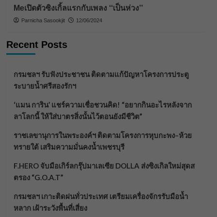
Meเปิดตัวซิงเกิ้ลแรกกับเพลง ‘‘เป็นห่วง’’
Parnicha Sasookjit
12/06/2024
Recent Posts
กรมชลฯ รับฟังประชาชน ติดตามแก้ปัญหาโครงการประตู
ระบายน้ำศรีสองรักฯ
‘แมน การิน’ แชร์ความเชื่อชวนคิด! “อยากกินอะไรหลังจาก
ลาโลกนี้ ให้ใส่บาตรสิ่งนั้นไว้ตอนยังมีชีวิต”
ราชเลขานุการในพระองค์ฯ ติดตามโครงการหุบกะพง–ห้วย
ทรายใต้ เสริมความมั่นคงน้ำเพชรบุรี
F.HERO จับมือเกิร์ลกรุ๊ปมาเลเซีย DOLLA ส่งซิงเกิลใหม่สุดส
ตรอง “G.O.A.T”
กรมชลฯ เกาะติดฝนทั่วประเทศ เตรียมเครื่องจักรรับมือน้ำ
หลาก เฝ้าระวังพื้นที่เสี่ยง