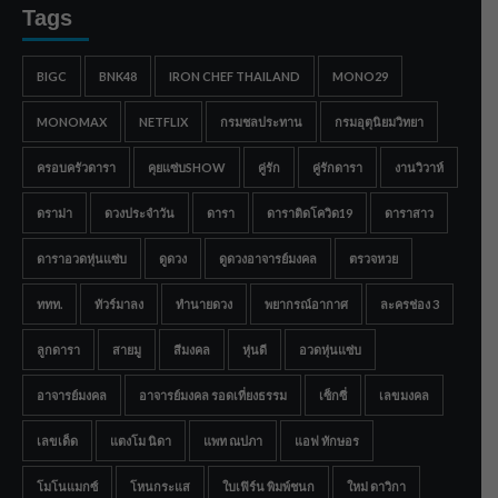
Tags
BIGC
BNK48
IRON CHEF THAILAND
MONO29
MONOMAX
NETFLIX
กรมชลประทาน
กรมอุตุนิยมวิทยา
ครอบครัวดารา
คุยแซ่บSHOW
คู่รัก
คู่รักดารา
งานวิวาห์
ดราม่า
ดวงประจำวัน
ดารา
ดาราติดโควิด19
ดาราสาว
ดาราอวดหุ่นแซ่บ
ดูดวง
ดูดวงอาจารย์มงคล
ตรวจหวย
ททท.
ทัวร์มาลง
ทำนายดวง
พยากรณ์อากาศ
ละครช่อง 3
ลูกดารา
สายมู
สีมงคล
หุ่นดี
อวดหุ่นแซ่บ
อาจารย์มงคล
อาจารย์มงคล รอดเที่ยงธรรม
เซ็กซี่
เลขมงคล
เลขเด็ด
แตงโม นิดา
แพท ณปภา
แอฟ ทักษอร
โมโนแมกซ์
โหนกระแส
ใบเฟิร์น พิมพ์ชนก
ใหม่ ดาวิกา