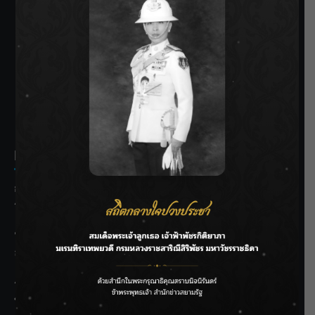
SIAMRATH VARIETY
THE BEST ENTERTAINMENT
Recent Posts
กรมชลฯ รับฟังประชาชน ติดตามแก้ปัญหาโครงการประตู
ระบายน้ำศรีสองรักฯ
‘แมน การิน’ แชร์ความเชื่อชวนคิด! “อยากกินอะไรหลังจาก
ลาโลกนี้ ให้ใส่บาตรสิ่งนั้นไว้ตอนยังมีชีวิต”
ราชเลขานุการในพระองค์ฯ ติดตามโครงการหุบกะพง–ห้วย
ทรายใต้ เสริมความมั่นคงน้ำเพชรบุรี