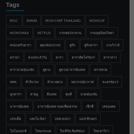
Tags
BIGC
BNK48
IRON CHEF THAILAND
MONO29
MONOMAX
NETFLIX
กรมชลประทาน
กรมอุตุนิยมวิทยา
ครอบครัวดารา
คุยแซ่บSHOW
คู่รัก
คู่รักดารา
งานวิวาห์
ดราม่า
ดวงประจำวัน
ดารา
ดาราติดโควิด19
ดาราสาว
ดาราอวดหุ่นแซ่บ
ดูดวง
ดูดวงอาจารย์มงคล
ตรวจหวย
ททท.
ทัวร์มาลง
ทำนายดวง
พยากรณ์อากาศ
ละครช่อง 3
ลูกดารา
สายมู
สีมงคล
หุ่นดี
อวดหุ่นแซ่บ
อาจารย์มงคล
อาจารย์มงคล รอดเที่ยงธรรม
เซ็กซี่
เลขมงคล
เลขเด็ด
แตงโม นิดา
แพท ณปภา
แอฟ ทักษอร
โมโนแมกซ์
โหนกระแส
ใบเฟิร์น พิมพ์ชนก
ใหม่ ดาวิกา