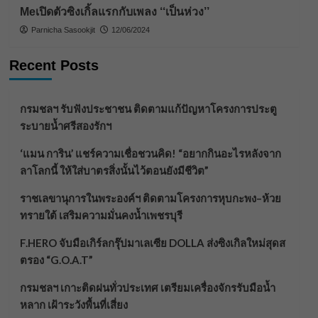
Meเปิดตัวซิงเกิ้ลแรกกับเพลง ‘‘เป็นห่วง’’
Parnicha Sasookjit
12/06/2024
Recent Posts
กรมชลฯ รับฟังประชาชน ติดตามแก้ปัญหาโครงการประตู
ระบายน้ำศรีสองรักฯ
‘แมน การิน’ แชร์ความเชื่อชวนคิด! “อยากกินอะไรหลังจาก
ลาโลกนี้ ให้ใส่บาตรสิ่งนั้นไว้ตอนยังมีชีวิต”
ราชเลขานุการในพระองค์ฯ ติดตามโครงการหุบกะพง–ห้วย
ทรายใต้ เสริมความมั่นคงน้ำเพชรบุรี
F.HERO จับมือเกิร์ลกรุ๊ปมาเลเซีย DOLLA ส่งซิงเกิลใหม่สุดส
ตรอง “G.O.A.T”
กรมชลฯ เกาะติดฝนทั่วประเทศ เตรียมเครื่องจักรรับมือน้ำ
หลาก เฝ้าระวังพื้นที่เสี่ยง