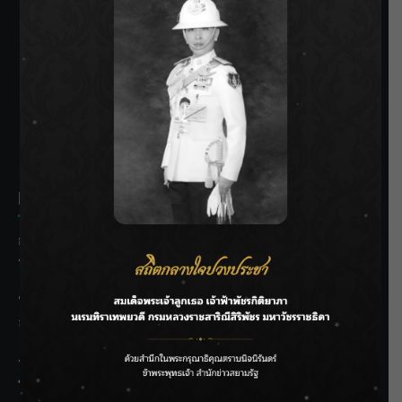
SIAMRATH VARIETY
THE BEST ENTERTAINMENT
Recent Posts
กรมชลฯ รับฟังประชาชน ติดตามแก้ปัญหาโครงการประตู
ระบายน้ำศรีสองรักฯ
‘แมน การิน’ แชร์ความเชื่อชวนคิด! “อยากกินอะไรหลังจาก
ลาโลกนี้ ให้ใส่บาตรสิ่งนั้นไว้ตอนยังมีชีวิต”
ราชเลขานุการในพระองค์ฯ ติดตามโครงการหุบกะพง–ห้วย
ทรายใต้ เสริมความมั่นคงน้ำเพชรบุรี