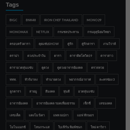
Tags
BIGC
BNK48
IRON CHEF THAILAND
MONO29
MONOMAX
NETFLIX
กรมชลประทาน
กรมอุตุนิยมวิทยา
ครอบครัวดารา
คุยแซ่บSHOW
คู่รัก
คู่รักดารา
งานวิวาห์
ดราม่า
ดวงประจำวัน
ดารา
ดาราติดโควิด19
ดาราสาว
ดาราอวดหุ่นแซ่บ
ดูดวง
ดูดวงอาจารย์มงคล
ตรวจหวย
ททท.
ทัวร์มาลง
ทำนายดวง
พยากรณ์อากาศ
ละครช่อง 3
ลูกดารา
สายมู
สีมงคล
หุ่นดี
อวดหุ่นแซ่บ
อาจารย์มงคล
อาจารย์มงคล รอดเที่ยงธรรม
เซ็กซี่
เลขมงคล
เลขเด็ด
แตงโม นิดา
แพท ณปภา
แอฟ ทักษอร
โมโนแมกซ์
โหนกระแส
ใบเฟิร์น พิมพ์ชนก
ใหม่ ดาวิกา