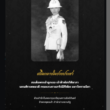
SIAMRATH VARIETY
THE BEST ENTERTAINMENT
Recent Posts
กรมชลฯ รับฟังประชาชน ติดตามแก้ปัญหาโครงการประตู
ระบายน้ำศรีสองรักฯ
‘แมน การิน’ แชร์ความเชื่อชวนคิด! “อยากกินอะไรหลังจาก
ลาโลกนี้ ให้ใส่บาตรสิ่งนั้นไว้ตอนยังมีชีวิต”
ราชเลขานุการในพระองค์ฯ ติดตามโครงการหุบกะพง–ห้วย
ทรายใต้ เสริมความมั่นคงน้ำเพชรบุรี