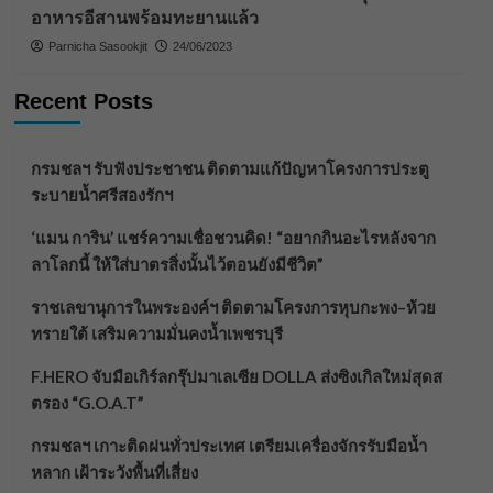
อาหารอีสานพร้อมทะยานแล้ว
Parnicha Sasookjit
24/06/2023
Recent Posts
กรมชลฯ รับฟังประชาชน ติดตามแก้ปัญหาโครงการประตู
ระบายน้ำศรีสองรักฯ
‘แมน การิน’ แชร์ความเชื่อชวนคิด! “อยากกินอะไรหลังจาก
ลาโลกนี้ ให้ใส่บาตรสิ่งนั้นไว้ตอนยังมีชีวิต”
ราชเลขานุการในพระองค์ฯ ติดตามโครงการหุบกะพง–ห้วย
ทรายใต้ เสริมความมั่นคงน้ำเพชรบุรี
F.HERO จับมือเกิร์ลกรุ๊ปมาเลเซีย DOLLA ส่งซิงเกิลใหม่สุดส
ตรอง “G.O.A.T”
กรมชลฯ เกาะติดฝนทั่วประเทศ เตรียมเครื่องจักรรับมือน้ำ
หลาก เฝ้าระวังพื้นที่เสี่ยง