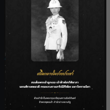
SIAMRATH VARIETY
THE BEST ENTERTAINMENT
Recent Posts
ชลประทานเชียงใหม่เร่งพร่องน้ำแม่น้ำปิง รับมวลน้ำเหนือ ย้ำ
ยังไม่ล้นตลิ่ง
ฟาดลุคใหม่! “แบม พิชญานิน” แดนซ์สับทุกจังหวะ ชวนแฟนๆ
แกะท่า #นอกจอนอกใจ
กรมชลฯ รับฟังประชาชน ติดตามแก้ปัญหาโครงการประตู
ระบายน้ำศรีสองรักฯ