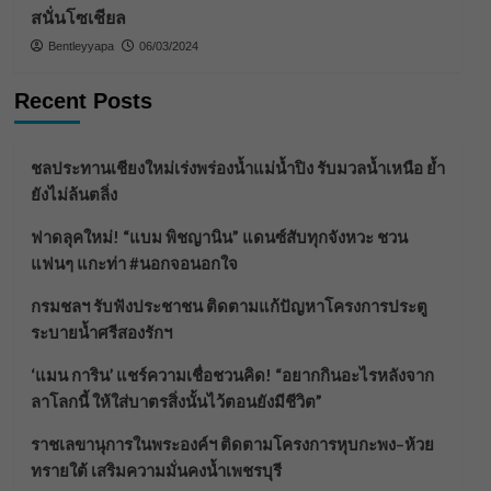
สนั่นโซเชียล
Bentleyyapa
06/03/2024
Recent Posts
ชลประทานเชียงใหม่เร่งพร่องน้ำแม่น้ำปิง รับมวลน้ำเหนือ ย้ำ
ยังไม่ล้นตลิ่ง
ฟาดลุคใหม่! “แบม พิชญานิน” แดนซ์สับทุกจังหวะ ชวน
แฟนๆ แกะท่า #นอกจอนอกใจ
กรมชลฯ รับฟังประชาชน ติดตามแก้ปัญหาโครงการประตู
ระบายน้ำศรีสองรักฯ
‘แมน การิน’ แชร์ความเชื่อชวนคิด! “อยากกินอะไรหลังจาก
ลาโลกนี้ ให้ใส่บาตรสิ่งนั้นไว้ตอนยังมีชีวิต”
ราชเลขานุการในพระองค์ฯ ติดตามโครงการหุบกะพง–ห้วย
ทรายใต้ เสริมความมั่นคงน้ำเพชรบุรี