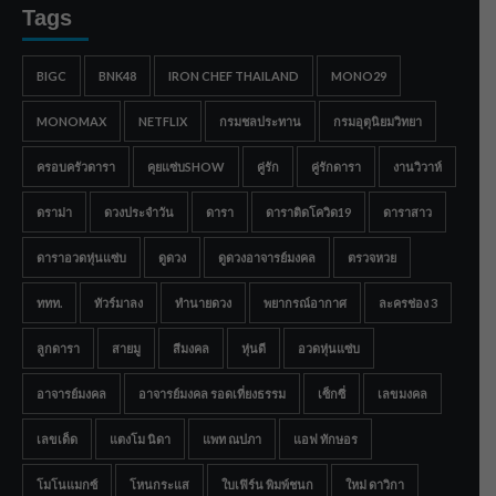
Tags
BIGC
BNK48
IRON CHEF THAILAND
MONO29
MONOMAX
NETFLIX
กรมชลประทาน
กรมอุตุนิยมวิทยา
ครอบครัวดารา
คุยแซ่บSHOW
คู่รัก
คู่รักดารา
งานวิวาห์
ดราม่า
ดวงประจำวัน
ดารา
ดาราติดโควิด19
ดาราสาว
ดาราอวดหุ่นแซ่บ
ดูดวง
ดูดวงอาจารย์มงคล
ตรวจหวย
ททท.
ทัวร์มาลง
ทำนายดวง
พยากรณ์อากาศ
ละครช่อง 3
ลูกดารา
สายมู
สีมงคล
หุ่นดี
อวดหุ่นแซ่บ
อาจารย์มงคล
อาจารย์มงคล รอดเที่ยงธรรม
เซ็กซี่
เลขมงคล
เลขเด็ด
แตงโม นิดา
แพท ณปภา
แอฟ ทักษอร
โมโนแมกซ์
โหนกระแส
ใบเฟิร์น พิมพ์ชนก
ใหม่ ดาวิกา