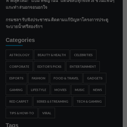
ฟาดลุคใหม่! “แบม พิชญานิน” แดนซ์สับทุกจังหวะ ชวนแฟนๆ
แกะท่า #นอกจอนอกใจ
กรมชลฯ รับฟังประชาชน ติดตามแก้ปัญหาโครงการประตู
ระบายน้ำศรีสองรักฯ
Categories
ASTROLOGY
BEAUTY & HEALTH
CELEBRITIES
CORPORATE
EDITOR'S PICKS
ENTERTAINMENT
ESPORTS
FASHION
FOOD & TRAVEL
GADGETS
GAMING
LIFESTYLE
MOVIES
MUSIC
NEWS
RED CARPET
SERIES & STREAMING
TECH & GAMING
TIPS & HOW-TO
VIRAL
Tags