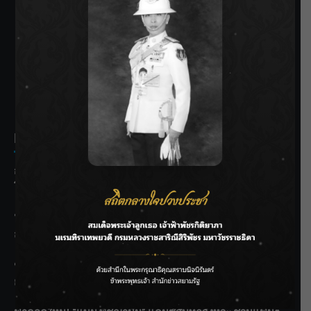
SIAMRATH VARIETY
THE BEST ENTERTAINMENT
Recent Posts
กรมประมงฟื้น “บ้านธารทอง” จากป่าเสื่อมโทรม สู่แหล่ง
โปรตีนยั่งยืนตามพระราชดำริ
“MARQUISE (มาร์คีส์) บุกตลาดโกลบอลต่อเนื่อง ส่งซิงเกิลที่
สอง “IRONIC” เปลี่ยนความเจ็บให้กลายเป็นการเอาคืน”
ชลประทานเชียงใหม่เร่งพร่องน้ำแม่น้ำปิง รับมวลน้ำเหนือ ย้ำ
ยังไม่ล้นตลิ่ง