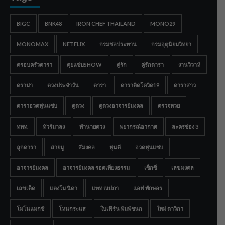
BIGC
BNK48
IRON CHEF THAILAND
MONO29
MONOMAX
NETFLIX
กรมชลประทาน
กรมอุตุนิยมวิทยา
ครอบครัวดารา
คุยแซ่บSHOW
คู่รัก
คู่รักดารา
งานวิวาห์
ดราม่า
ดวงประจำวัน
ดารา
ดาราติดโควิด19
ดาราสาว
ดาราอวดหุ่นแซ่บ
ดูดวง
ดูดวงอาจารย์มงคล
ตรวจหวย
ททท.
ทัวร์มาลง
ทำนายดวง
พยากรณ์อากาศ
ละครช่อง 3
ลูกดารา
สายมู
สีมงคล
หุ่นดี
อวดหุ่นแซ่บ
อาจารย์มงคล
อาจารย์มงคล รอดเที่ยงธรรม
เซ็กซี่
เลขมงคล
เลขเด็ด
แตงโม นิดา
แพท ณปภา
แอฟ ทักษอร
โมโนแมกซ์
โหนกระแส
ใบเฟิร์น พิมพ์ชนก
ใหม่ ดาวิกา