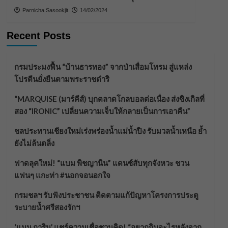
Parnicha Sasookjit
14/02/2024
Recent Posts
กรมประมงฟื้น “บ้านธารทอง” จากป่าเสื่อมโทรม สู่แหล่ง
โปรตีนยั่งยืนตามพระราชดำริ
“MARQUISE (มาร์คีส์) บุกตลาดโกลบอลต่อเนื่อง ส่งซิงเกิลที่
สอง “IRONIC” เปลี่ยนความเจ็บให้กลายเป็นการเอาคืน”
ชลประทานเชียงใหม่เร่งพร่องน้ำแม่น้ำปิง รับมวลน้ำเหนือ ย้ำ
ยังไม่ล้นตลิ่ง
ฟาดลุคใหม่! “แบม พิชญานิน” แดนซ์สับทุกจังหวะ ชวน
แฟนๆ แกะท่า #นอกจอนอกใจ
กรมชลฯ รับฟังประชาชน ติดตามแก้ปัญหาโครงการประตู
ระบายน้ำศรีสองรักฯ
‘แมน การิน’ แชร์ความเชื่อชวนคิด! “อยากกินอะไรหลังจาก