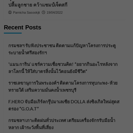
ปลื้มลูกชาย คว้าแชมป์เจ็ตสกี
Parnicha Sasookjit
19/04/2022
Recent Posts
กรมชลฯ รับฟังประชาชน ติดตามแก้ปัญหาโครงการประตู
ระบายน้ำศรีสองรักฯ
‘แมน การิน’ แชร์ความเชื่อชวนคิด! “อยากกินอะไรหลังจาก
ลาโลกนี้ ให้ใส่บาตรสิ่งนั้นไว้ตอนยังมีชีวิต”
ราชเลขานุการในพระองค์ฯ ติดตามโครงการหุบกะพง–ห้วย
ทรายใต้ เสริมความมั่นคงน้ำเพชรบุรี
F.HERO จับมือเกิร์ลกรุ๊ปมาเลเซีย DOLLA ส่งซิงเกิลใหม่สุดส
ตรอง “G.O.A.T”
กรมชลฯ เกาะติดฝนทั่วประเทศ เตรียมเครื่องจักรรับมือน้ำ
หลาก เฝ้าระวังพื้นที่เสี่ยง