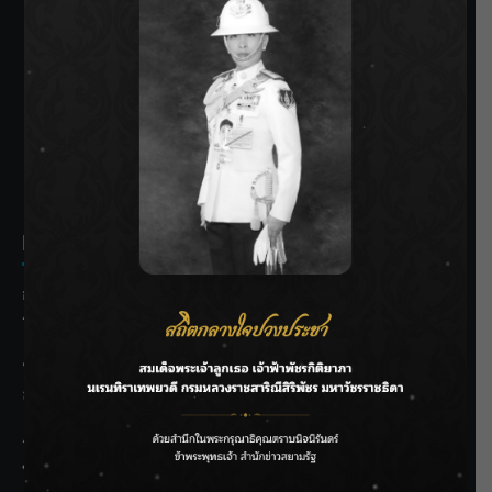
SIAMRATH VARIETY
THE BEST ENTERTAINMENT
Recent Posts
กรมชลฯ รับฟังประชาชน ติดตามแก้ปัญหาโครงการประตู
ระบายน้ำศรีสองรักฯ
‘แมน การิน’ แชร์ความเชื่อชวนคิด! “อยากกินอะไรหลังจาก
ลาโลกนี้ ให้ใส่บาตรสิ่งนั้นไว้ตอนยังมีชีวิต”
ราชเลขานุการในพระองค์ฯ ติดตามโครงการหุบกะพง–ห้วย
ทรายใต้ เสริมความมั่นคงน้ำเพชรบุรี