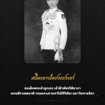
Recent Posts
Ca
กรมชลฯ รับฟังประชาชน ติดตามแก้ปัญหาโครงการประตู
A
ระบายน้ำศรีสองรักฯ
C
‘แมน การิน’ แชร์ความเชื่อชวนคิด! “อยากกินอะไรหลังจาก
E
ลาโลกนี้ ให้ใส่บาตรสิ่งนั้นไว้ตอนยังมีชีวิต”
G
ราชเลขานุการในพระองค์ฯ ติดตามโครงการหุบกะพง–ห้วย
ทรายใต้ เสริมความมั่นคงน้ำเพชรบุรี
R
F.HERO จับมือเกิร์ลกรุ๊ปมาเลเซีย DOLLA ส่งซิงเกิลใหม่สุดส
T
ตรอง “G.O.A.T”