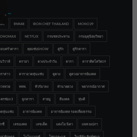
gs
IGC
BNK48
IRON CHEF THAILAND
MONO29
ONOMAX
NETFLIX
กรมชลประทาน
กรมอุตุนิยมวิทยา
รอบครัวดารา
คุยแซ่บSHOW
คู่รัก
คู่รักดารา
นวิวาห์
ดราม่า
ดวงประจำวัน
ดารา
ดาราติดโควิด19
าราสาว
ดาราอวดหุ่นแซ่บ
ดูดวง
ดูดวงอาจารย์มงคล
รวจหวย
ททท.
ทัวร์มาลง
ทำนายดวง
พยากรณ์อากาศ
ครช่อง 3
ลูกดารา
สายมู
สีมงคล
หุ่นดี
ดหุ่นแซ่บ
อาจารย์มงคล
อาจารย์มงคล รอดเที่ยงธรรม
กซี่
เลขมงคล
เลขเด็ด
แตงโม นิดา
แพท ณปภา
อฟ ทักษอร
โมโนแมกซ์
โหนกระแส
ใบเฟิร์น พิมพ์ชนก