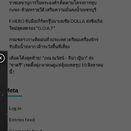
ราชเลขานุการในพระองค์ฯ ติดตามโครงการหุบ
กะพง–ห้วยทรายใต้ เสริมความมั่นคงน้ำเพชรบุรี
F.HERO จับมือเกิร์ลกรุ๊ปมาเลเซีย DOLLA ส่งซิงเกิล
ใหม่สุดสตรอง “G.O.A.T”
กรมชลฯ เกาะติดฝนทั่วประเทศ เตรียมเครื่องจักร
รับมือน้ำหลาก เฝ้าระวังพื้นที่เสี่ยง
×
เดือดโค้งสุดท้าย! “ภณ ณวัสน์ – จีน่า ญีนา” ส่ง
“ธาตรี” เรตติ้งพุ่ง พาคนดูแห่ลุ้นบทสรุป 10 สิงหาคม
นี้ !
Meta
Log in
Entries feed