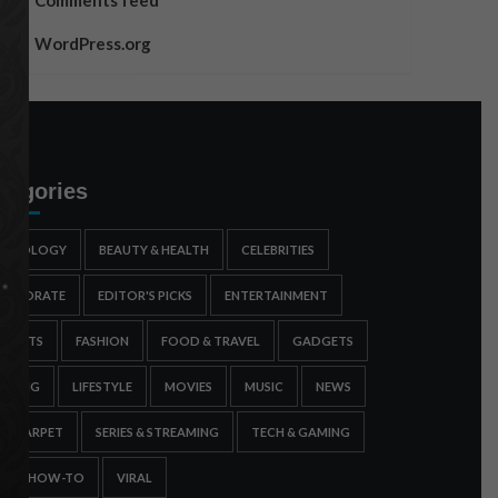
Comments feed
WordPress.org
tegories
STROLOGY
BEAUTY & HEALTH
CELEBRITIES
ORPORATE
EDITOR'S PICKS
ENTERTAINMENT
SPORTS
FASHION
FOOD & TRAVEL
GADGETS
AMING
LIFESTYLE
MOVIES
MUSIC
NEWS
ED CARPET
SERIES & STREAMING
TECH & GAMING
IPS & HOW-TO
VIRAL