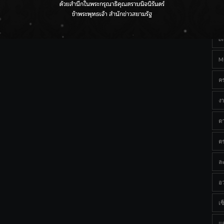
Ta
กรมชลฯ เกาะติดฝนทั่วประเทศ เตรียมเครื่องจักรรับมือน้ำ
หลาก เฝ้าระวังพื้นที่เสี่ยง
B
M
ค
งา
ด
ต
ละ
อว
เซ็
แ