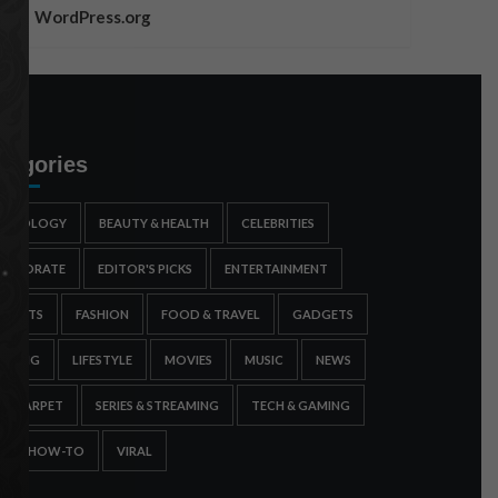
WordPress.org
tegories
STROLOGY
BEAUTY & HEALTH
CELEBRITIES
ORPORATE
EDITOR'S PICKS
ENTERTAINMENT
SPORTS
FASHION
FOOD & TRAVEL
GADGETS
AMING
LIFESTYLE
MOVIES
MUSIC
NEWS
ED CARPET
SERIES & STREAMING
TECH & GAMING
IPS & HOW-TO
VIRAL