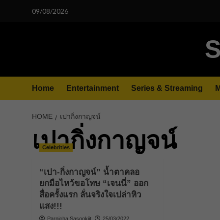
Skip
09/08/2026
to
content
S
Home
Entertainment
Series & Streaming
M
HOME
เปากิ่งกาญจน์
เปากิ่งกาญจน์
Celebrities
“เปา-กิ่งกาญจน์” น้ำตาคลอ
ยกมือไหว้ขอโทษ “เจนนี่” ออก
สื่อครั้งแรก ลั่นจริงใจเปล่าหิว
แสง!!!
Parnicha Sasookjit
25/03/2022