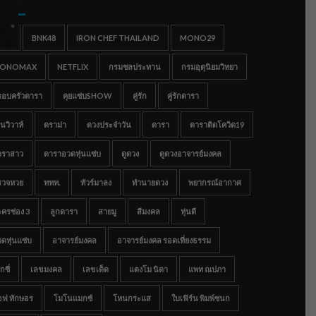
gs
IGC
BNK48
IRON CHEF THAILAND
MONO29
ONOMAX
NETFLIX
กรมชลประทาน
กรมอุตุนิยมวิทยา
รอบครัวดารา
คุยแซ่บSHOW
คู่รัก
คู่รักดารา
นวิวาห์
ดราม่า
ดวงประจำวัน
ดารา
ดาราติดโควิด19
าราสาว
ดาราอวดหุ่นแซ่บ
ดูดวง
ดูดวงอาจารย์มงคล
รวจหวย
ททท.
ทัวร์มาลง
ทำนายดวง
พยากรณ์อากาศ
ครช่อง 3
ลูกดารา
สายมู
สีมงคล
หุ่นดี
ดหุ่นแซ่บ
อาจารย์มงคล
อาจารย์มงคล รอดเที่ยงธรรม
กซี่
เลขมงคล
เลขเด็ด
แตงโม นิดา
แพท ณปภา
อฟ ทักษอร
โมโนแมกซ์
โหนกระแส
ใบเฟิร์น พิมพ์ชนก