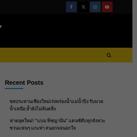
Facebook
Twitter
Instagram
Youtube
Y
Recent Posts
ชลประทานเชียงใหม่เร่งพร่องน้ำแม่น้ำปิง รับมวล
น้ำเหนือ ย้ำยังไม่ล้นตลิ่ง
ฟาดลุคใหม่! “แบม พิชญานิน” แดนซ์สับทุกจังหวะ
ชวนแฟนๆ แกะท่า #นอกจอนอกใจ