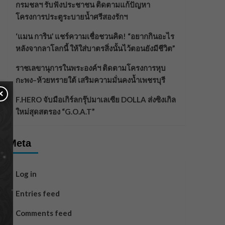
กรมชลฯ รับฟังประชาชน ติดตามแก้ปัญหา
โครงการประตูระบายน้ำศรีสองรักฯ
‘แมน การิน’ แชร์ความเชื่อชวนคิด! “อยากกินอะไร
หลังจากลาโลกนี้ ให้ใส่บาตรสิ่งนั้นไว้ตอนยังมีชีวิต”
ราชเลขานุการในพระองค์ฯ ติดตามโครงการหุบ
กะพง–ห้วยทรายใต้ เสริมความมั่นคงน้ำเพชรบุรี
×
F.HERO จับมือเกิร์ลกรุ๊ปมาเลเซีย DOLLA ส่งซิงเกิล
ใหม่สุดสตรอง “G.O.A.T”
Meta
Log in
Entries feed
Comments feed