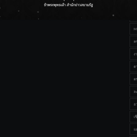
Ta
ราชเลขานุการในพระองค์ฯ ติดตามโครงการหุบกะพง–ห้วย
ทรายใต้ เสริมความมั่นคงน้ำเพชรบุรี
B
M
ค
งา
ด
ต
ละ
อว
เซ็
แ