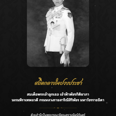
Recent Posts
Ca
ชลประทานเชียงใหม่เร่งพร่องน้ำแม่น้ำปิง รับมวลน้ำเหนือ ย้ำ
A
ยังไม่ล้นตลิ่ง
C
ฟาดลุคใหม่! “แบม พิชญานิน” แดนซ์สับทุกจังหวะ ชวนแฟนๆ
E
แกะท่า #นอกจอนอกใจ
G
กรมชลฯ รับฟังประชาชน ติดตามแก้ปัญหาโครงการประตู
ระบายน้ำศรีสองรักฯ
R
‘แมน การิน’ แชร์ความเชื่อชวนคิด! “อยากกินอะไรหลังจาก
T
ลาโลกนี้ ให้ใส่บาตรสิ่งนั้นไว้ตอนยังมีชีวิต”