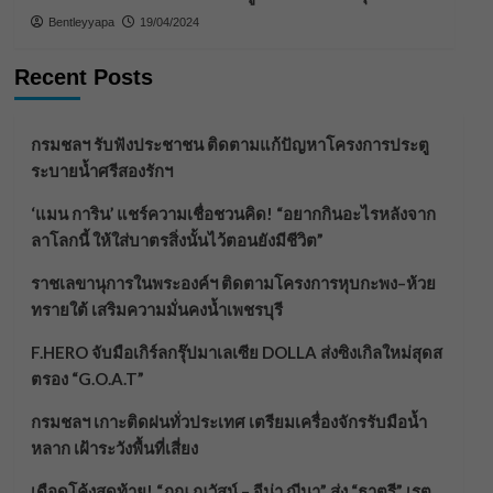
Bentleyyapa
19/04/2024
Recent Posts
กรมชลฯ รับฟังประชาชน ติดตามแก้ปัญหาโครงการประตู
ระบายน้ำศรีสองรักฯ
‘แมน การิน’ แชร์ความเชื่อชวนคิด! “อยากกินอะไรหลังจาก
ลาโลกนี้ ให้ใส่บาตรสิ่งนั้นไว้ตอนยังมีชีวิต”
ราชเลขานุการในพระองค์ฯ ติดตามโครงการหุบกะพง–ห้วย
ทรายใต้ เสริมความมั่นคงน้ำเพชรบุรี
F.HERO จับมือเกิร์ลกรุ๊ปมาเลเซีย DOLLA ส่งซิงเกิลใหม่สุดส
ตรอง “G.O.A.T”
กรมชลฯ เกาะติดฝนทั่วประเทศ เตรียมเครื่องจักรรับมือน้ำ
หลาก เฝ้าระวังพื้นที่เสี่ยง
เดือดโค้งสุดท้าย! “ภณ ณวัสน์ – จีน่า ญีนา” ส่ง “ธาตรี” เรต