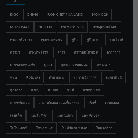
BIGC
BNK48
IRON CHEF THAILAND
MONO29
MONOMAX
NETFLIX
กรมชลประทาน
กรมอุตุนิยมวิทยา
ครอบครัวดารา
คุยแซ่บSHOW
คู่รัก
คู่รักดารา
งานวิวาห์
ดราม่า
ดวงประจำวัน
ดารา
ดาราติดโควิด19
ดาราสาว
ดาราอวดหุ่นแซ่บ
ดูดวง
ดูดวงอาจารย์มงคล
ตรวจหวย
ททท.
ทัวร์มาลง
ทำนายดวง
พยากรณ์อากาศ
ละครช่อง 3
ลูกดารา
สายมู
สีมงคล
หุ่นดี
อวดหุ่นแซ่บ
อาจารย์มงคล
อาจารย์มงคล รอดเที่ยงธรรม
เซ็กซี่
เลขมงคล
เลขเด็ด
แตงโม นิดา
แพท ณปภา
แอฟ ทักษอร
โมโนแมกซ์
โหนกระแส
ใบเฟิร์น พิมพ์ชนก
ใหม่ ดาวิกา