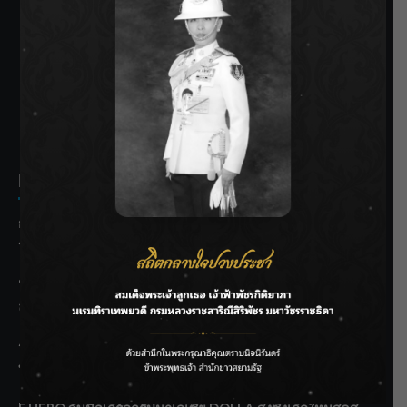
SIAMRATH VARIETY
THE BEST ENTERTAINMENT
Recent Posts
กรมชลฯ รับฟังประชาชน ติดตามแก้ปัญหาโครงการประตู
ระบายน้ำศรีสองรักฯ
‘แมน การิน’ แชร์ความเชื่อชวนคิด! “อยากกินอะไรหลังจาก
ลาโลกนี้ ให้ใส่บาตรสิ่งนั้นไว้ตอนยังมีชีวิต”
ราชเลขานุการในพระองค์ฯ ติดตามโครงการหุบกะพง–ห้วย
ทรายใต้ เสริมความมั่นคงน้ำเพชรบุรี