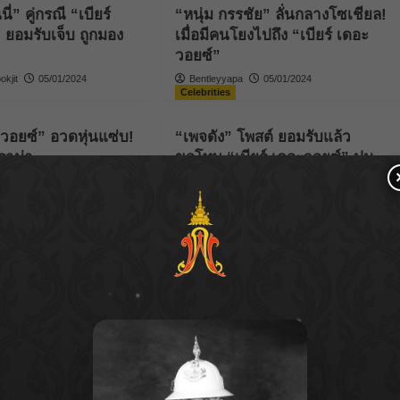
ี่” คู่กรณี “เบียร์
“หนุ่ม กรรชัย” ลั่นกลางโซเชียล!
 ยอมรับเจ็บ ถูกมอง
เมื่อมีคนโยงไปถึง “เบียร์ เดอะ
วอยซ์”
kjit
05/01/2024
Bentleyyapa
05/01/2024
Celebrities
ะวอยซ์” อวดหุ่นแซ่บ!
“เพจดัง” โพสต์ ยอมรับแล้ว
ราม่า
ขอโทษ “เบียร์ เดอะวอยซ์” ปม
แฉปาร์ตี้ฉาว รับใส่ไข่เยอะจน
04/01/2024
เรื่องเลยเถิด
Parnicha Sasookjit
31/12/2023