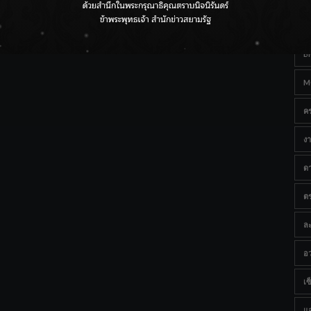
Ta
กรมชลฯ เกาะติดฝนทั่วประเทศ เตรียมเครื่องจักรรับมือน้ำ
หลาก เฝ้าระวังพื้นที่เสี่ยง
B
M
ค
งา
ด
ต
ละ
อว
เซ็
แ