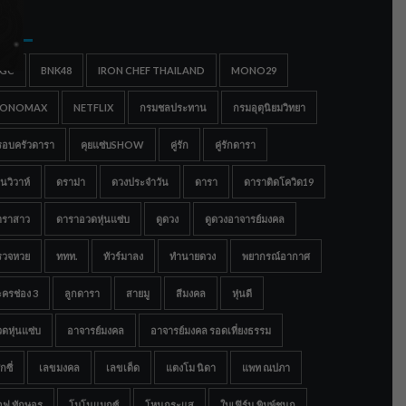
gs
IGC
BNK48
IRON CHEF THAILAND
MONO29
ONOMAX
NETFLIX
กรมชลประทาน
กรมอุตุนิยมวิทยา
รอบครัวดารา
คุยแซ่บSHOW
คู่รัก
คู่รักดารา
นวิวาห์
ดราม่า
ดวงประจำวัน
ดารา
ดาราติดโควิด19
าราสาว
ดาราอวดหุ่นแซ่บ
ดูดวง
ดูดวงอาจารย์มงคล
รวจหวย
ททท.
ทัวร์มาลง
ทำนายดวง
พยากรณ์อากาศ
ครช่อง 3
ลูกดารา
สายมู
สีมงคล
หุ่นดี
ดหุ่นแซ่บ
อาจารย์มงคล
อาจารย์มงคล รอดเที่ยงธรรม
กซี่
เลขมงคล
เลขเด็ด
แตงโม นิดา
แพท ณปภา
อฟ ทักษอร
โมโนแมกซ์
โหนกระแส
ใบเฟิร์น พิมพ์ชนก