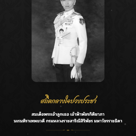
osts
2
Next
agination
Recent Posts
Ca
กรมชลฯ รับฟังประชาชน ติดตามแก้ปัญหาโครงการประตู
A
ระบายน้ำศรีสองรักฯ
C
‘แมน การิน’ แชร์ความเชื่อชวนคิด! “อยากกินอะไรหลังจาก
E
ลาโลกนี้ ให้ใส่บาตรสิ่งนั้นไว้ตอนยังมีชีวิต”
G
ราชเลขานุการในพระองค์ฯ ติดตามโครงการหุบกะพง–ห้วย
ทรายใต้ เสริมความมั่นคงน้ำเพชรบุรี
R
F.HERO จับมือเกิร์ลกรุ๊ปมาเลเซีย DOLLA ส่งซิงเกิลใหม่สุดส
T
ตรอง “G.O.A.T”