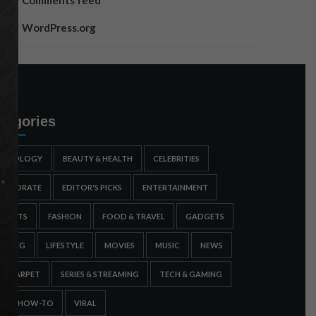
Comments feed
WordPress.org
tegories
STROLOGY
BEAUTY & HEALTH
CELEBRITIES
ORPORATE
EDITOR'S PICKS
ENTERTAINMENT
SPORTS
FASHION
FOOD & TRAVEL
GADGETS
AMING
LIFESTYLE
MOVIES
MUSIC
NEWS
ED CARPET
SERIES & STREAMING
TECH & GAMING
IPS & HOW-TO
VIRAL