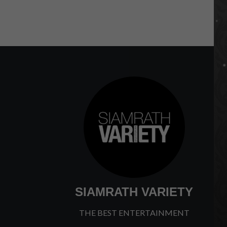
P
1
p
SIAMRATH VARIETY
THE BEST ENTERTAINMENT