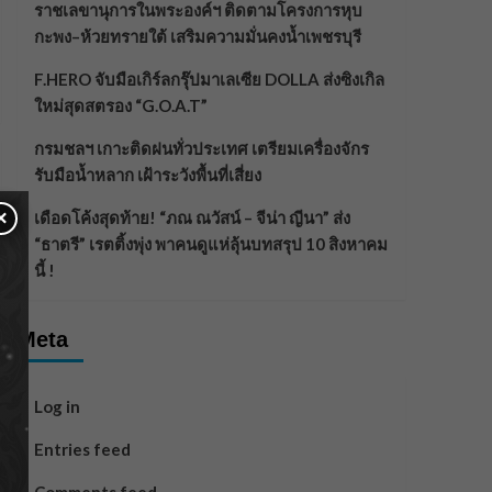
ราชเลขานุการในพระองค์ฯ ติดตามโครงการหุบ
กะพง–ห้วยทรายใต้ เสริมความมั่นคงน้ำเพชรบุรี
F.HERO จับมือเกิร์ลกรุ๊ปมาเลเซีย DOLLA ส่งซิงเกิล
ใหม่สุดสตรอง “G.O.A.T”
กรมชลฯ เกาะติดฝนทั่วประเทศ เตรียมเครื่องจักร
รับมือน้ำหลาก เฝ้าระวังพื้นที่เสี่ยง
×
เดือดโค้งสุดท้าย! “ภณ ณวัสน์ – จีน่า ญีนา” ส่ง
“ธาตรี” เรตติ้งพุ่ง พาคนดูแห่ลุ้นบทสรุป 10 สิงหาคม
นี้ !
Meta
Log in
Entries feed